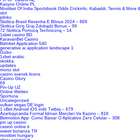
Kasyno Online PL
Mostbet Of India Sportsbook Odds Crickinfo, Kabaddi, Tennis & More &
slot
plinko
Slottica Brasil Resenha E Bônus 2024 – 869
Slottica Giriş Graj Zdobądź Bonus – 99
72 Slottica Pomocą Techniczną – 14
1xbet casino BD
KaravanBet Casino
Bdmbet Application 540
generative ai application landscape 1
Gizbo
1xbet arabic
skokka
updates
mono slot
casino svensk licens
Casino Glory
69
Pin-Up UZ
Online Wetten
Sportuna
Uncategorized
vulkan vegas DE login
1 xBet Android iOS indir Tətbiq – 679
Azərbaycanda Formal İdman Mərcləri Və Kazino – 818
Betmotion App: Como Baixar O Aplicativo Zero Celular – 308
pin up casino
casinò online it
sweet bonanza TR
mostbet hungary
glory-casinos tr