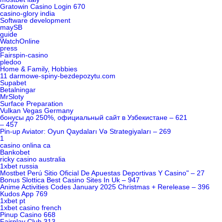
Gratowin Casino Login 670
casino-glory india
Software development
maySB
guide
WatchOnline
press
Fairspin-casino
pledoo
Home & Family, Hobbies
11 darmowe-spiny-bezdepozytu.com
Supabet
Betalningar
MrSloty
Surface Preparation
Vulkan Vegas Germany
бонусы до 250%, официальный сайт в Узбекистане – 621
– 457
Pin-up Aviator: Oyun Qaydaları Və Strategiyaları – 269
1
casino onlina ca
Bankobet
ricky casino australia
1xbet russia
Mostbet Perú Sitio Oficial De Apuestas Deportivas Y Casino" – 27
Bonus Slottica Best Casino Sites In Uk – 947
Anime Activities Codes January 2025 Christmas + Rerelease – 396
Kudos App 769
1xbet pt
1xbet casino french
Pinup Casino 668
Fairplay Club 313