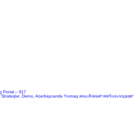
g Portal – 917
, Strateqlər, Demo, Azərbaycanda Yıxmaq คณะสังคมศาสตร์และมนุษยศา