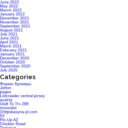
June 2022
May 2022
March 2022
January 2022
December 2021
November 2021
September 2021
August 2021
July 2021
June 2021
April 2021
March 2021
February 2021
January 2021
December 2020
October 2020
September 2020
July 2020
Categories
Форекс Брокеры
Jetton
pages
Listcrawler central jersey
austria
Usdt To Trx 288
monoslot
1httpskasyna-pl.com
53
Pin-Up AZ
Chicken Road
Στοίχημα