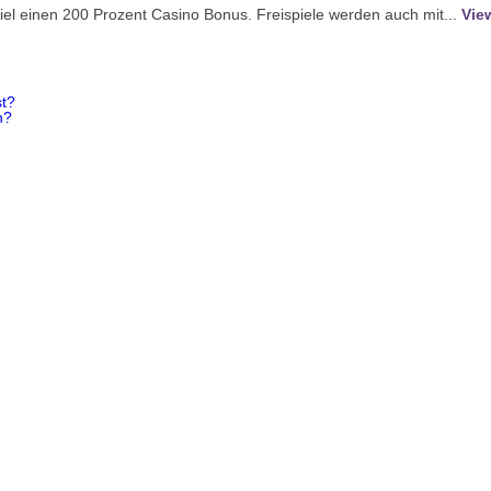
iel einen 200 Prozent Casino Bonus. Freispiele werden auch mit...
View
st?
n?