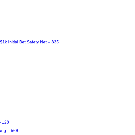
k Initial Bet Safety Net – 835
– 128
ung – 569