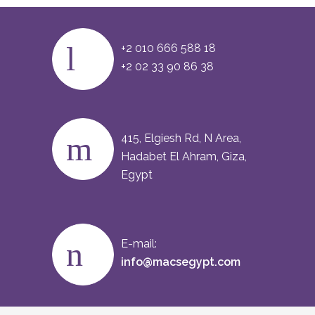
+2 010 666 588 18
+2 02 33 90 86 38
415, Elgiesh Rd, N Area,
Hadabet El Ahram, Giza,
Egypt
E-mail:
info@macsegypt.com