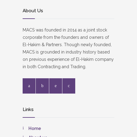
About Us
MACS was founded in 2014 as a joint stock
corporate from the founders and owners of
El-Hakim & Partners. Though newly founded,
MACS is grounded in industry history based
on previous experience of El-Hakim company
in both Contracting and Trading.
Links
Home