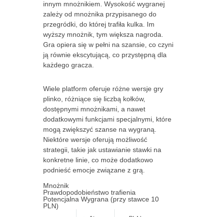
innym mnożnikiem. Wysokość wygranej
zależy od mnożnika przypisanego do
przegródki, do której trafiła kulka. Im
wyższy mnożnik, tym większa nagroda.
Gra opiera się w pełni na szansie, co czyni
ją równie ekscytującą, co przystępną dla
każdego gracza.
Wiele platform oferuje różne wersje gry
plinko, różniące się liczbą kołków,
dostępnymi mnożnikami, a nawet
dodatkowymi funkcjami specjalnymi, które
mogą zwiększyć szanse na wygraną.
Niektóre wersje oferują możliwość
strategii, takie jak ustawianie stawki na
konkretne linie, co może dodatkowo
podnieść emocje związane z grą.
Mnożnik
Prawdopodobieństwo trafienia
Potencjalna Wygrana (przy stawce 10
PLN)