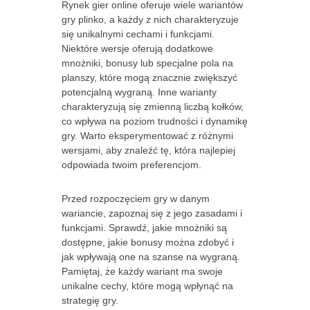
Rynek gier online oferuje wiele wariantów
gry plinko, a każdy z nich charakteryzuje
się unikalnymi cechami i funkcjami.
Niektóre wersje oferują dodatkowe
mnożniki, bonusy lub specjalne pola na
planszy, które mogą znacznie zwiększyć
potencjalną wygraną. Inne warianty
charakteryzują się zmienną liczbą kołków,
co wpływa na poziom trudności i dynamikę
gry. Warto eksperymentować z różnymi
wersjami, aby znaleźć tę, która najlepiej
odpowiada twoim preferencjom.
Przed rozpoczęciem gry w danym
wariancie, zapoznaj się z jego zasadami i
funkcjami. Sprawdź, jakie mnożniki są
dostępne, jakie bonusy można zdobyć i
jak wpływają one na szanse na wygraną.
Pamiętaj, że każdy wariant ma swoje
unikalne cechy, które mogą wpłynąć na
strategię gry.