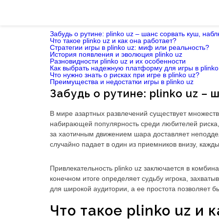
Забудь о рутине plinko uz – шанс сор
Забудь о рутине: plinko uz – шанс сорвать куш, на
Что такое plinko uz и как она работает?
Стратегии игры в plinko uz: миф или реальность?
История появления и эволюция plinko uz
Разновидности plinko uz и их особенности
Как выбрать надежную платформу для игры в plinko
Что нужно знать о рисках при игре в plinko uz?
Преимущества и недостатки игры в plinko uz
Забудь о рутине: plinko uz –
В мире азартных развлечений существует множеств
набирающей популярность среди любителей риска
за хаотичным движением шара доставляет неподдель
случайно падает в один из приемников внизу, кажд
Привлекательность plinko uz заключается в комбин
конечном итоге определяет судьбу игрока, захваты
для широкой аудитории, а ее простота позволяет бы
Что такое plinko uz и 