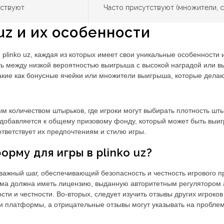
ствуют
Часто присутствуют (множители, с
uz и их особенности
plinko uz, каждая из которых имеет свои уникальные особенности 
ть между низкой вероятностью выигрыша с высокой наградой или в
акие как бонусные ячейки или множители выигрыша, которые делаю
 количеством штырьков, где игроки могут выбирать плотность шты
и добавляется к общему призовому фонду, который может быть выи
оответствует их предпочтениям и стилю игры.
рму для игры в plinko uz?
 важный шаг, обеспечивающий безопасность и честность игрового
ма должна иметь лицензию, выданную авторитетным регулятором а
ти и честности. Во-вторых, следует изучить отзывы других игрок
и платформы, а отрицательные отзывы могут указывать на проблем