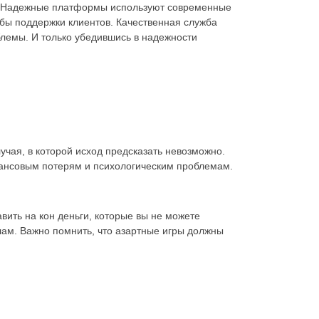
й. Надежные платформы используют современные
бы поддержки клиентов. Качественная служба
лемы. И только убедившись в надежности
лучая, в которой исход предсказать невозможно.
нансовым потерям и психологическим проблемам.
авить на кон деньги, которые вы не можете
алам. Важно помнить, что азартные игры должны