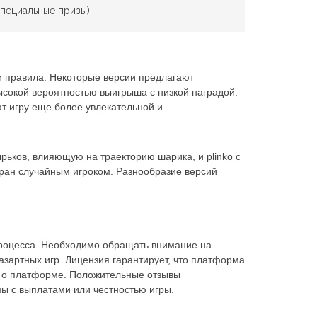
пециальные призы)
и правила. Некоторые версии предлагают
ысокой вероятностью выигрыша с низкой наградой.
т игру еще более увлекательной и
рьков, влияющую на траекторию шарика, и plinko с
гран случайным игроком. Разнообразие версий
 процесса. Необходимо обращать внимание на
зартных игр. Лицензия гарантирует, что платформа
ов о платформе. Положительные отзывы
ы с выплатами или честностью игры.