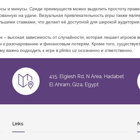
плюсы и минусы. Среди преимуществ можно выделить простоту прави
ованную на удаче. Визуальная привлекательность игры также явл
ольшими ставками, что делает её доступной для широкой аудитории
к – высокая зависимость от случайности, которая лишает игроков в
 к разочарованию и финансовым потерям. Кроме того, существует 
 важно подходить к игре в plinko uz осознанно и ответственно.
415, Elgiesh Rd, N Area, Hadabet
El Ahram, Giza, Egypt
Links
N