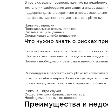
В-третьих, важно проверить наличие на платформ
технологии шифрования для защиты информации игр
поддержки должна оперативно и профессионально о
платформы, можно приступать к игре в plinko uz.
Наличие лицензии
Положительные отзывы игроков
Система защиты данных
Оперативная служба поддержки
Что нужно знать о рисках при 
Как и любая азартная игра, plinko uz сопряжена с 
Шансы на выигрыш зависят от удачи и не поддаютс
Поэтому необходимо играть ответственно и устанав
Рекомендуется рассматривать plinko uz исключитель
позволить себе потерять. Если вы чувствуете, что
приносить удовольствие, а не создавать проблемы.
Plinko uz – игра случая.
Существует риск финансовых потерь.
Необходимо играть ответственно.
Преимущества и недост