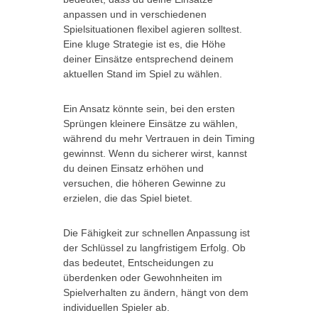
anpassen und in verschiedenen
Spielsituationen flexibel agieren solltest.
Eine kluge Strategie ist es, die Höhe
deiner Einsätze entsprechend deinem
aktuellen Stand im Spiel zu wählen.
Ein Ansatz könnte sein, bei den ersten
Sprüngen kleinere Einsätze zu wählen,
während du mehr Vertrauen in dein Timing
gewinnst. Wenn du sicherer wirst, kannst
du deinen Einsatz erhöhen und
versuchen, die höheren Gewinne zu
erzielen, die das Spiel bietet.
Die Fähigkeit zur schnellen Anpassung ist
der Schlüssel zu langfristigem Erfolg. Ob
das bedeutet, Entscheidungen zu
überdenken oder Gewohnheiten im
Spielverhalten zu ändern, hängt von dem
individuellen Spieler ab.