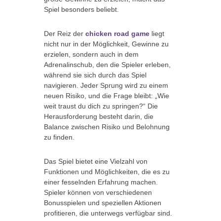
Spiel besonders beliebt.
Der Reiz der
chicken road game
liegt
nicht nur in der Möglichkeit, Gewinne zu
erzielen, sondern auch in dem
Adrenalinschub, den die Spieler erleben,
während sie sich durch das Spiel
navigieren. Jeder Sprung wird zu einem
neuen Risiko, und die Frage bleibt: „Wie
weit traust du dich zu springen?“ Die
Herausforderung besteht darin, die
Balance zwischen Risiko und Belohnung
zu finden.
Das Spiel bietet eine Vielzahl von
Funktionen und Möglichkeiten, die es zu
einer fesselnden Erfahrung machen.
Spieler können von verschiedenen
Bonusspielen und speziellen Aktionen
profitieren, die unterwegs verfügbar sind.