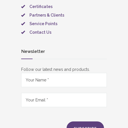
Certificates
Partners & Clients
Service Points
Contact Us
Newsletter
Follow our latest news and products.