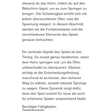
steuerst du das Huhn, indem du auf den
Bildschirm tippst, um es zum Springen zu
bringen. Die Schwierigkeit erhöht sich mit
jedem überwundenen Ofen, was die
Spannung steigert. In diesem Abschnitt
werden wir die Funktionsweise und die
verschiedenen Elemente des Spiels
genauer betrachten.
Ein zentraler Aspekt des Spiels ist das
Timing. Du musst genau bestimmen, wann
dein Huhn springen soll, um die Öfen
unbeschadet zu überqueren. Ebenso
wichtig ist die Entscheidungsfindung;
manchmal ist es besser, den sicheren
Weg zu wählen, anstatt riskante Sprünge
zu wagen. Diese Dynamik sorgt dafür,
dass das Spiel sowohl für neue als auch
für erfahrene Spieler ansprechend bleibt.
Benötigte Fähigkeiten
Spielelemente