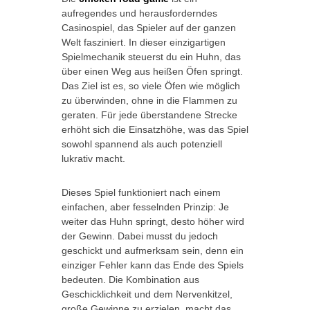
aufregendes und herausforderndes
Casinospiel, das Spieler auf der ganzen
Welt fasziniert. In dieser einzigartigen
Spielmechanik steuerst du ein Huhn, das
über einen Weg aus heißen Öfen springt.
Das Ziel ist es, so viele Öfen wie möglich
zu überwinden, ohne in die Flammen zu
geraten. Für jede überstandene Strecke
erhöht sich die Einsatzhöhe, was das Spiel
sowohl spannend als auch potenziell
lukrativ macht.
Dieses Spiel funktioniert nach einem
einfachen, aber fesselnden Prinzip: Je
weiter das Huhn springt, desto höher wird
der Gewinn. Dabei musst du jedoch
geschickt und aufmerksam sein, denn ein
einziger Fehler kann das Ende des Spiels
bedeuten. Die Kombination aus
Geschicklichkeit und dem Nervenkitzel,
große Gewinne zu erzielen, macht das