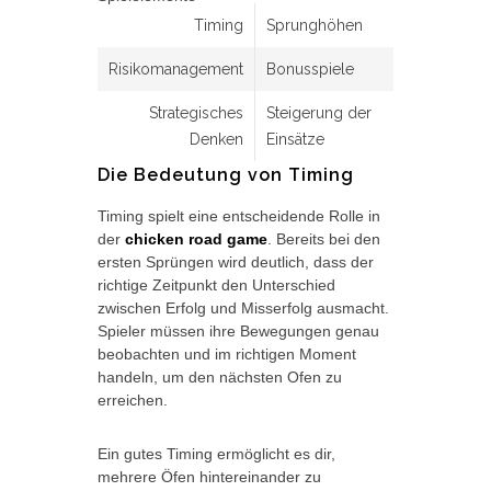
Timing
Sprunghöhen
Risikomanagement
Bonusspiele
Strategisches
Steigerung der
Denken
Einsätze
Die Bedeutung von Timing
Timing spielt eine entscheidende Rolle in
der
chicken road game
. Bereits bei den
ersten Sprüngen wird deutlich, dass der
richtige Zeitpunkt den Unterschied
zwischen Erfolg und Misserfolg ausmacht.
Spieler müssen ihre Bewegungen genau
beobachten und im richtigen Moment
handeln, um den nächsten Ofen zu
erreichen.
Ein gutes Timing ermöglicht es dir,
mehrere Öfen hintereinander zu