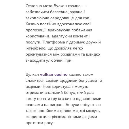
Основна мета Вулкан казино —
забезпечити безпечне, зручне і
захоплююче середовище для гри.
Казино постійно вдосконалює свої
пропозиції, враховуючи побажання
користувачів, адаптуючи контент і
послуги. Платформа підтримує дружній
інтерфейс, що дозволяє легко
орієнтуватися між розділами та швидко
знаходити улюблені ігри.
Вулкан
vulkan casino
казино також
славиться своїми щедрими бонусами та
акціями. Нові користувачі можуть
отримати вітальний бонус, який дає
змогу почати гру із значно підвищеними
шансами на виграш. Бонуси опікуються
також постійними гравцями, які можуть
скористатися різноманітними акціями
протягом року.