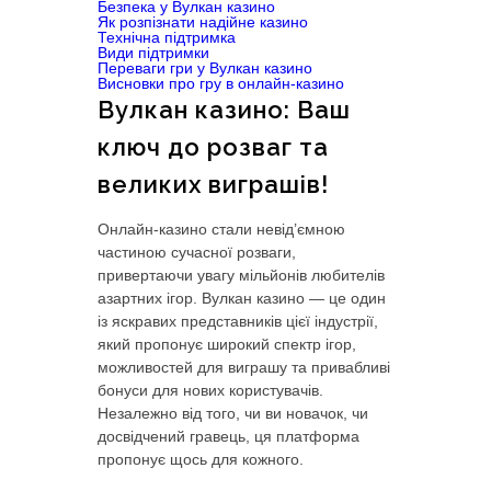
Безпека у Вулкан казино
Як розпізнати надійне казино
Технічна підтримка
Види підтримки
Переваги гри у Вулкан казино
Висновки про гру в онлайн-казино
Вулкан казино: Ваш
ключ до розваг та
великих виграшів!
Онлайн-казино стали невід’ємною
частиною сучасної розваги,
привертаючи увагу мільйонів любителів
азартних ігор. Вулкан казино — це один
із яскравих представників цієї індустрії,
який пропонує широкий спектр ігор,
можливостей для виграшу та привабливі
бонуси для нових користувачів.
Незалежно від того, чи ви новачок, чи
досвідчений гравець, ця платформа
пропонує щось для кожного.