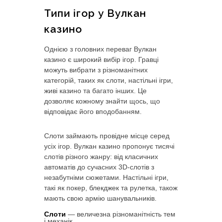
Типи ігор у Вулкан
казино
Однією з головних переваг Вулкан
казино є широкий вибір ігор. Гравці
можуть вибрати з різноманітних
категорій, таких як слоти, настільні ігри,
живі казино та багато інших. Це
дозволяє кожному знайти щось, що
відповідає його вподобанням.
Слоти займають провідне місце серед
усіх ігор. Вулкан казино пропонує тисячі
слотів різного жанру: від класичних
автоматів до сучасних 3D-слотів з
незабутніми сюжетами. Настільні ігри,
такі як покер, блекджек та рулетка, також
мають свою армію шанувальників.
Слоти
— величезна різноманітність тем
і механік.