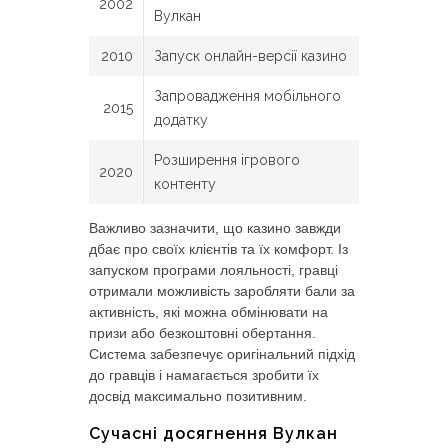
2002
Вулкан
2010
Запуск онлайн-версії казино
Запровадження мобільного
2015
додатку
Розширення ігрового
2020
контенту
Важливо зазначити, що казино завжди
дбає про своїх клієнтів та їх комфорт. Із
запуском програми лояльності, гравці
отримали можливість заробляти бали за
активність, які можна обмінювати на
призи або безкоштовні обертання.
Система забезпечує оригінальний підхід
до гравців і намагається зробити їх
досвід максимально позитивним.
Сучасні досягнення Вулкан