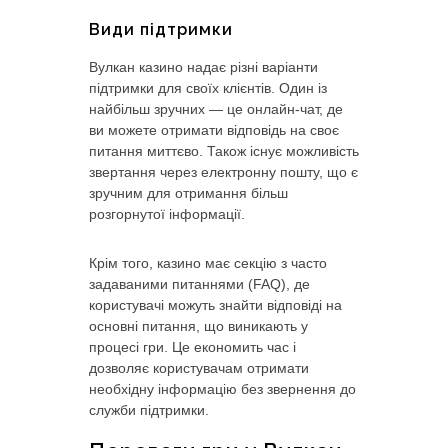
Види підтримки
Вулкан казино надає різні варіанти
підтримки для своїх клієнтів. Один із
найбільш зручних — це онлайн-чат, де
ви можете отримати відповідь на своє
питання миттєво. Також існує можливість
звертання через електронну пошту, що є
зручним для отримання більш
розгорнутої інформації.
Крім того, казино має секцію з часто
задаваними питаннями (FAQ), де
користувачі можуть знайти відповіді на
основні питання, що виникають у
процесі гри. Це економить час і
дозволяє користувачам отримати
необхідну інформацію без звернення до
служби підтримки.