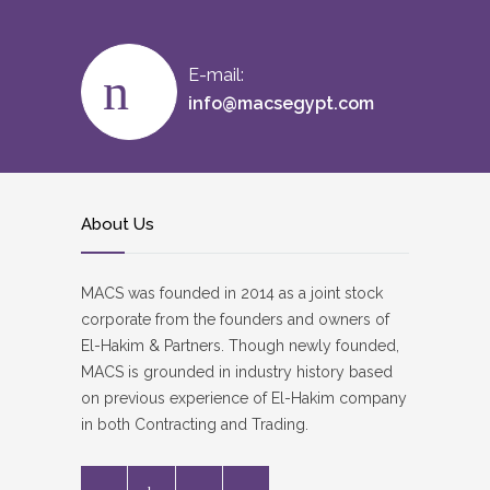
E-mail:
info@macsegypt.com
About Us
MACS was founded in 2014 as a joint stock
corporate from the founders and owners of
El-Hakim & Partners. Though newly founded,
MACS is grounded in industry history based
on previous experience of El-Hakim company
in both Contracting and Trading.