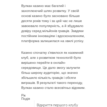
Вулкан казино має багатий і
захоплюючий шлях розвитку. У своїй
основі казино було засновано більше
десяти років тому і за цей час не лише
завоювало популярність, а й збудувало
довіру серед мільйонів гравців. Завдяки
постійним інноваціям і вдосконаленням,
платформа залишилася на хвилі успіху.
Казино спочатку з’явилося як наземний
клуб, але з розвитком технологій було
вирішено перейти в онлайн-
середовище. Це дало змогу залучити
більш широку аудиторію, що значно
збільшило кількість гравців і обсяги
виграшів. В результаті такого переходу,
Вулкан казино стало всесвітньо відомим.
Рік
Подія
Відкриття першого клубу