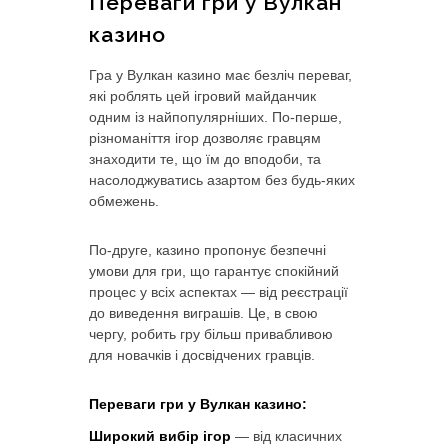
Переваги гри у Вулкан
казино
Гра у Вулкан казино має безліч переваг,
які роблять цей ігровий майданчик
одним із найпопулярніших. По-перше,
різноманіття ігор дозволяє гравцям
знаходити те, що їм до вподоби, та
насолоджуватись азартом без будь-яких
обмежень.
По-друге, казино пропонує безпечні
умови для гри, що гарантує спокійний
процес у всіх аспектах — від реєстрації
до виведення виграшів. Це, в свою
чергу, робить гру більш привабливою
для новачків і досвідчених гравців.
Переваги гри у Вулкан казино:
Широкий вибір ігор
— від класичних