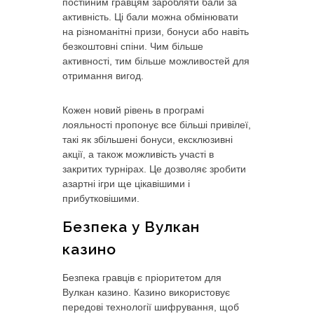
постійним гравцям заробляти бали за
активність. Ці бали можна обмінювати
на різноманітні призи, бонуси або навіть
безкоштовні спіни. Чим більше
активності, тим більше можливостей для
отримання вигод.
Кожен новий рівень в програмі
лояльності пропонує все більші привілеї,
такі як збільшені бонуси, ексклюзивні
акції, а також можливість участі в
закритих турнірах. Це дозволяє зробити
азартні ігри ще цікавішими і
прибутковішими.
Безпека у Вулкан
казино
Безпека гравців є пріоритетом для
Вулкан казино. Казино використовує
передові технології шифрування, щоб