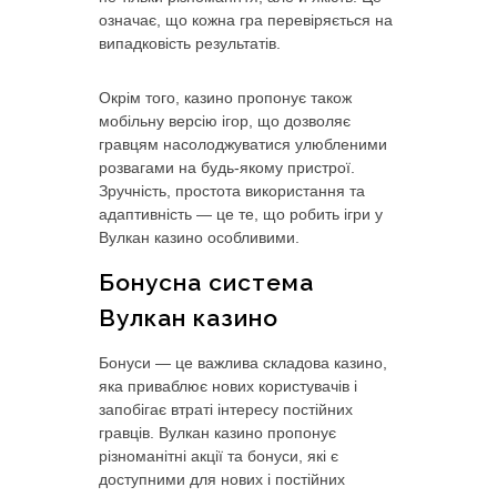
означає, що кожна гра перевіряється на
випадковість результатів.
Окрім того, казино пропонує також
мобільну версію ігор, що дозволяє
гравцям насолоджуватися улюбленими
розвагами на будь-якому пристрої.
Зручність, простота використання та
адаптивність — це те, що робить ігри у
Вулкан казино особливими.
Бонусна система
Вулкан казино
Бонуси — це важлива складова казино,
яка приваблює нових користувачів і
запобігає втраті інтересу постійних
гравців. Вулкан казино пропонує
різноманітні акції та бонуси, які є
доступними для нових і постійних