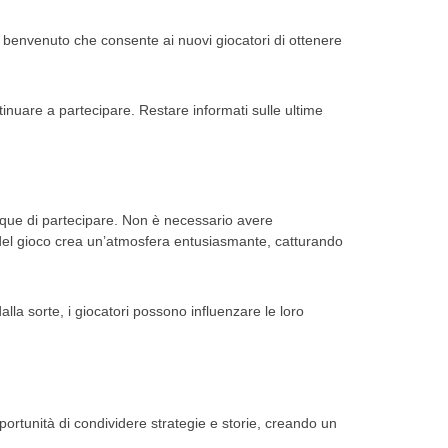
di benvenuto che consente ai nuovi giocatori di ottenere
inuare a partecipare. Restare informati sulle ultime
unque di partecipare. Non è necessario avere
co del gioco crea un’atmosfera entusiasmante, catturando
lla sorte, i giocatori possono influenzare le loro
portunità di condividere strategie e storie, creando un