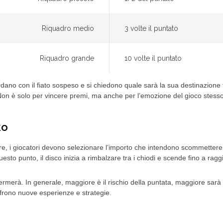
Riquadro medio
3 volte il puntato
Riquadro grande
10 volte il puntato
uardano con il fiato sospeso e si chiedono quale sarà la sua destinazio
n è solo per vincere premi, ma anche per l’emozione del gioco stesso
ko
are, i giocatori devono selezionare l’importo che intendono scommettere
uesto punto, il disco inizia a rimbalzare tra i chiodi e scende fino a ragg
o si fermerà. In generale, maggiore è il rischio della puntata, maggiore s
ffrono nuove esperienze e strategie.