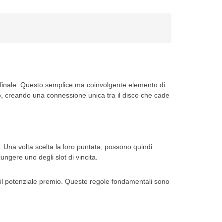
ne finale. Questo semplice ma coinvolgente elemento di
, creando una connessione unica tra il disco che cade
. Una volta scelta la loro puntata, possono quindi
iungere uno degli slot di vincita.
arà il potenziale premio. Queste regole fondamentali sono