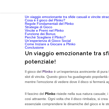
Un viaggio emozionante tra sfide casuali 
Un viaggio emozionante tra sfide casuali e vincite straor
Cosa è il gioco del Plinko?
Regole Fondamentali del Plinko
Strategie di Gioco
Vincite e Premi nel Plinko
Funzione dei Bonus
Perché Scegliere il Plinko?
Un’esperienza di Gioco Social
Come Iniziare a Giocare a Plinko
Conclusione
Un viaggio emozionante tra sfid
potenziale!
Il gioco del
Plinko
è un’esperienza avvincente di pura f
slot di vincita. Questo gioco ha guadagnato popolarità si
mentre l’emozione di vedere dove il disco si fermerà 
Il fascino del
Plinko
risiede nella sua natura casuale; i 
così attraente. Ogni volta che il disco rimbalza, si crea
essenziale comprendere le dinamiche del gioco e le s