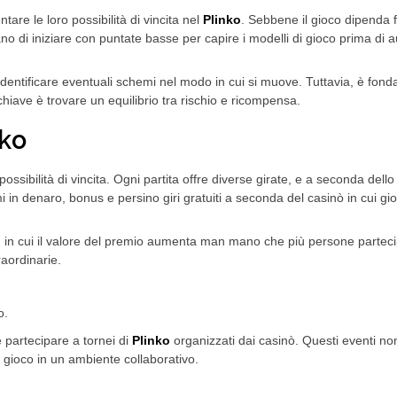
are le loro possibilità di vincita nel
Plinko
. Sebbene il gioco dipenda 
gliano di iniziare con puntate basse per capire i modelli di gioco prima 
e identificare eventuali schemi nel modo in cui si muove. Tuttavia, è f
 chiave è trovare un equilibrio tra rischio e ricompensa.
nko
ossibilità di vincita. Ogni partita offre diverse girate, e a seconda dello
 in denaro, bonus e persino giri gratuiti a seconda del casinò in cui gi
i, in cui il valore del premio aumenta man mano che più persone partecip
raordinarie.
o.
e partecipare a tornei di
Plinko
organizzati dai casinò. Questi eventi non 
l gioco in un ambiente collaborativo.