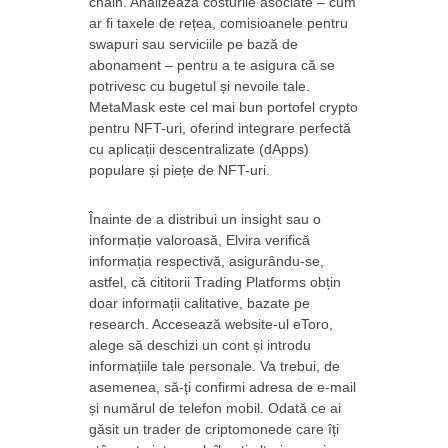
chain. Analizează costurile asociate – cum
ar fi taxele de rețea, comisioanele pentru
swapuri sau serviciile pe bază de
abonament – pentru a te asigura că se
potrivesc cu bugetul și nevoile tale.
MetaMask este cel mai bun portofel crypto
pentru NFT-uri, oferind integrare perfectă
cu aplicații descentralizate (dApps)
populare și piețe de NFT-uri.
Înainte de a distribui un insight sau o
informație valoroasă, Elvira verifică
informația respectivă, asigurându-se,
astfel, că cititorii Trading Platforms obțin
doar informații calitative, bazate pe
research. Accesează website-ul eToro,
alege să deschizi un cont și introdu
informațiile tale personale. Va trebui, de
asemenea, să-ți confirmi adresa de e-mail
și numărul de telefon mobil. Odată ce ai
găsit un trader de criptomonede care îți