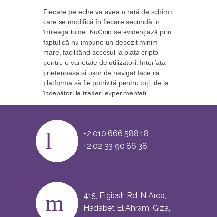
Fiecare pereche va avea o rată de schimb
care se modifică în fiecare secundă în
întreaga lume. KuCoin se evidențiază prin
faptul că nu impune un depozit minim
mare, facilitând accesul la piața cripto
pentru o varietate de utilizatori. Interfața
prietenoasă și ușor de navigat face ca
platforma să fie potrivită pentru toți, de la
începători la traderi experimentați.
+2 010 666 588 18
+2 02 33 90 86 38
415, Elgiesh Rd, N Area,
Hadabet El Ahram, Giza,