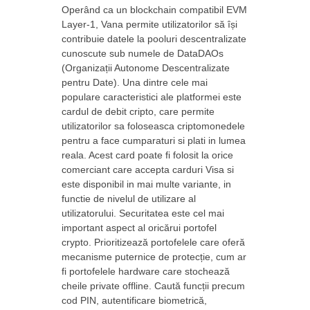
Operând ca un blockchain compatibil EVM
Layer-1, Vana permite utilizatorilor să își
contribuie datele la pooluri descentralizate
cunoscute sub numele de DataDAOs
(Organizații Autonome Descentralizate
pentru Date). Una dintre cele mai
populare caracteristici ale platformei este
cardul de debit cripto, care permite
utilizatorilor sa foloseasca criptomonedele
pentru a face cumparaturi si plati in lumea
reala. Acest card poate fi folosit la orice
comerciant care accepta carduri Visa si
este disponibil in mai multe variante, in
functie de nivelul de utilizare al
utilizatorului. Securitatea este cel mai
important aspect al oricărui portofel
crypto. Prioritizează portofelele care oferă
mecanisme puternice de protecție, cum ar
fi portofelele hardware care stochează
cheile private offline. Caută funcții precum
cod PIN, autentificare biometrică,