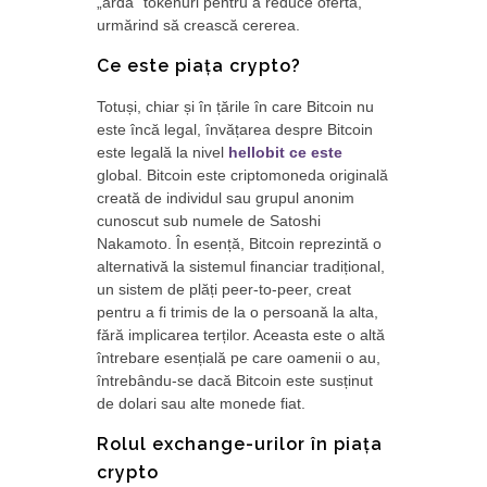
„ardă” tokenuri pentru a reduce oferta,
urmărind să crească cererea.
Ce este piața crypto?
Totuși, chiar și în țările în care Bitcoin nu
este încă legal, învățarea despre Bitcoin
este legală la nivel
hellobit ce este
global. Bitcoin este criptomoneda originală
creată de individul sau grupul anonim
cunoscut sub numele de Satoshi
Nakamoto. În esență, Bitcoin reprezintă o
alternativă la sistemul financiar tradițional,
un sistem de plăți peer-to-peer, creat
pentru a fi trimis de la o persoană la alta,
fără implicarea terților. Aceasta este o altă
întrebare esențială pe care oamenii o au,
întrebându-se dacă Bitcoin este susținut
de dolari sau alte monede fiat.
Rolul exchange-urilor în piața
crypto