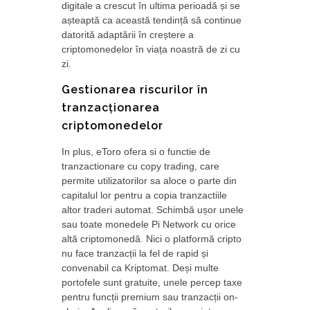
digitale a crescut în ultima perioadă și se
așteaptă ca această tendință să continue
datorită adaptării în creștere a
criptomonedelor în viața noastră de zi cu
zi.
Gestionarea riscurilor în
tranzacționarea
criptomonedelor
In plus, eToro ofera si o functie de
tranzactionare cu copy trading, care
permite utilizatorilor sa aloce o parte din
capitalul lor pentru a copia tranzactiile
altor traderi automat. Schimbă ușor unele
sau toate monedele Pi Network cu orice
altă criptomonedă. Nici o platformă cripto
nu face tranzacții la fel de rapid și
convenabil ca Kriptomat. Deși multe
portofele sunt gratuite, unele percep taxe
pentru funcții premium sau tranzacții on-