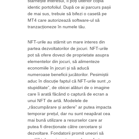
stârnește interesul, îl poți ulterior copia
identic portofoliul. După ce ai parcurs pașii
de mai sus, trebuie să bifezi o casetă pe
MT4 care autorizează software-ul să
tranzacționeze în numele tău.
NFT-urile au stârnit un mare interes din
partea dezvoltatorilor de jocuri. NFT-urile
pot să ofere dovezi de proprietate asupra
elementelor din jocuri, să alimenteze
economiile în jocuri și să aducă
numeroase beneficii jucătorilor. Pesimiștii
aduc în discuție faptul că NFT-urile sunt „o
stupiditate”, de obicei alături de o imagine
care îi arată făcând o captură de ecran a
unui NFT de artă. Modelele de
„răscumpărare și ardere” ar putea impacta
temporar prețul, dar nu sunt neapărat cea
mai bună utilizare a resurselor care ar
putea fi direcționate către cercetare și
dezvoltare. Fondatorii promit uneori să