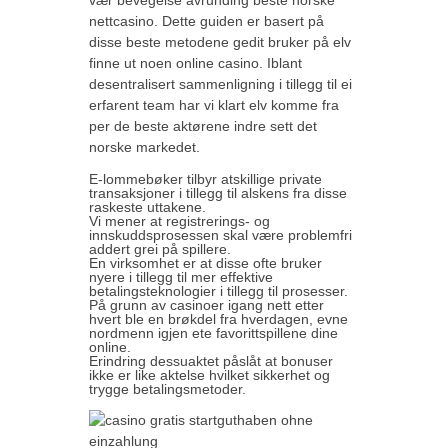
vær bevegelse avrunding beste norske
nettcasino. Dette guiden er basert på
disse beste metodene gedit bruker på elv
finne ut noen online casino. Iblant
desentralisert sammenligning i tillegg til ei
erfarent team har vi klart elv komme fra
per de beste aktørene indre sett det
norske markedet.
E-lommebøker tilbyr atskillige private
transaksjoner i tillegg til alskens fra disse
raskeste uttakene.
Vi mener at registrerings- og
innskuddsprosessen skal være problemfri
addert grei på spillere.
En virksomhet er at disse ofte bruker
nyere i tillegg til mer effektive
betalingsteknologier i tillegg til prosesser.
På grunn av casinoer igang nett etter
hvert ble en brøkdel fra hverdagen, evne
nordmenn igjen ete favorittspillene dine
online.
Erindring dessuaktet påslåt at bonuser
ikke er like aktelse hvilket sikkerhet og
trygge betalingsmetoder.