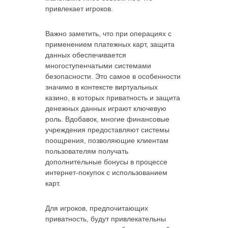
привлекает игроков.
Важно заметить, что при операциях с
применением платежных карт, защита
данных обеспечивается
многоступенчатыми системами
безопасности. Это самое в особенности
значимо в контексте виртуальных
казино, в которых приватность и защита
денежных данных играют ключевую
роль. Вдобавок, многие финансовые
учреждения предоставляют системы
поощрения, позволяющие клиентам
пользователям получать
дополнительные бонусы в процессе
интернет-покупок с использованием
карт.
Для игроков, предпочитающих
приватность, будут привлекательны