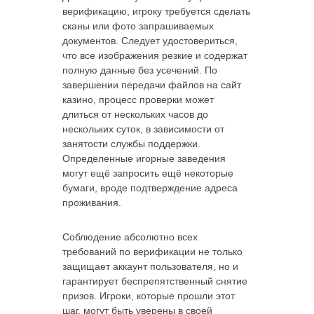
верификацию, игроку требуется сделать
сканы или фото запрашиваемых
документов. Следует удостовериться,
что все изображения резкие и содержат
полную данные без усечений. По
завершении передачи файлов на сайт
казино, процесс проверки может
длиться от нескольких часов до
нескольких суток, в зависимости от
занятости службы поддержки.
Определенные игорные заведения
могут ещё запросить ещё некоторые
бумаги, вроде подтверждение адреса
проживания.
Соблюдение абсолютно всех
требований по верификации не только
защищает аккаунт пользователя, но и
гарантирует беспрепятственный снятие
призов. Игроки, которые прошли этот
шаг, могут быть уверены в своей