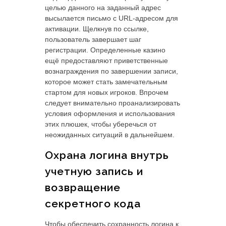
целью данного на заданный адрес
высылается письмо с URL-адресом для
активации. Щелкнув по ссылке,
пользователь завершает шаг
регистрации. Определенные казино
ещё предоставляют приветственные
вознаграждения по завершении записи,
которое может стать замечательным
стартом для новых игроков. Впрочем
следует внимательно проанализировать
условия оформления и использования
этих плюшек, чтобы уберечься от
неожиданных ситуаций в дальнейшем.
Охрана логина внутрь
учетную запись и
возвращение
секретного кода
Чтобы обеспечить сохранность логина к