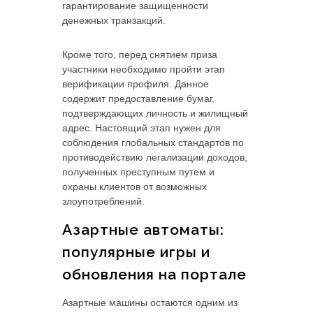
гарантирование защищенности
денежных транзакций.
Кроме того, перед снятием приза
участники необходимо пройти этап
верификации профиля. Данное
содержит предоставление бумаг,
подтверждающих личность и жилищный
адрес. Настоящий этап нужен для
соблюдения глобальных стандартов по
противодействию легализации доходов,
полученных преступным путем и
охраны клиентов от возможных
злоупотреблений.
Азартные автоматы:
популярные игры и
обновления на портале
Азартные машины остаются одним из