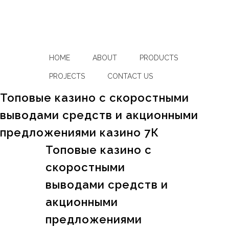
HOME
ABOUT
PRODUCTS
PROJECTS
CONTACT US
Топовые казино с скоростными
выводами средств и акционными
предложениями казино 7К
Топовые казино с
скоростными
выводами средств и
акционными
предложениями