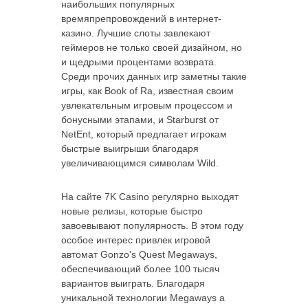
наибольших популярных
времяпрепровождений в интернет-
казино. Лучшие слоты завлекают
геймеров не только своей дизайном, но
и щедрыми процентами возврата.
Среди прочих данных игр заметны такие
игры, как Book of Ra, известная своим
увлекательным игровым процессом и
бонусными этапами, и Starburst от
NetEnt, который предлагает игрокам
быстрые выигрыши благодаря
увеличивающимся символам Wild.
На сайте 7K Casino регулярно выходят
новые релизы, которые быстро
завоевывают популярность. В этом году
особое интерес привлек игровой
автомат Gonzo's Quest Megaways,
обеспечивающий более 100 тысяч
вариантов выиграть. Благодаря
уникальной технологии Megaways а