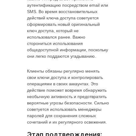
аутентификацию посредством email или
SMS. Во время восстановительных
действий ключа доступа советуется
сформировать новый оригинальный
ключ доступа, который не
использовался ранее. Важно
сторониться использования
общедоступной информации, поскольку
они легко поддаются угадыванию.
Клиенты обязаны регулярно менять
свои ключи доступа и контролировать
операциями в своих аккаунтах. Это
действие поможет вовремя обнаружить
необычную активность и предотвратить
вероятные угрозы безопасности. Сильно
советуется использовать менеджеры
паролей для сохранения сложных
сочетаний и их регулярного освежения.
Этап подтверждения: