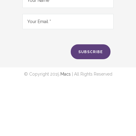
SUBSCRIBE
© Copyright 2015
Macs
| All Rights Reserved