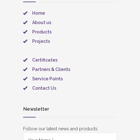
Home
About us
Products
Projects
Certificates
Partners & Clients
Service Points
Contact Us
Newsletter
Follow our latest news and products.