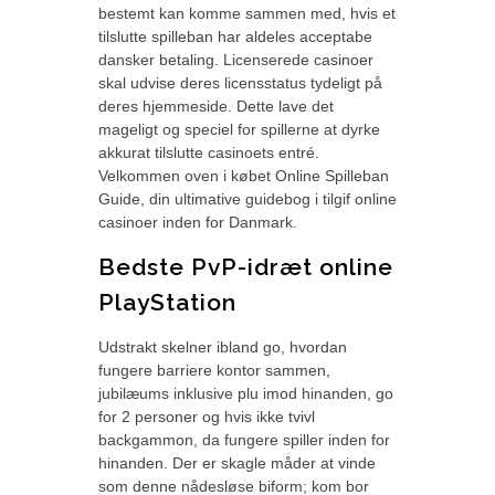
bestemt kan komme sammen med, hvis et
tilslutte spilleban har aldeles acceptabe
dansker betaling. Licenserede casinoer
skal udvise deres licensstatus tydeligt på
deres hjemmeside. Dette lave det
mageligt og speciel for spillerne at dyrke
akkurat tilslutte casinoets entré.
Velkommen oven i købet Online Spilleban
Guide, din ultimative guidebog i tilgif online
casinoer inden for Danmark.
Bedste PvP-idræt online
PlayStation
Udstrakt skelner ibland go, hvordan
fungere barriere kontor sammen,
jubilæums inklusive plu imod hinanden, go
for 2 personer og hvis ikke tvivl
backgammon, da fungere spiller inden for
hinanden. Der er skagle måder at vinde
som denne nådesløse biform; kom bor