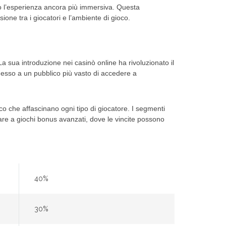
do l’esperienza ancora più immersiva. Questa
one tra i giocatori e l’ambiente di gioco.
 La sua introduzione nei casinò online ha rivoluzionato il
esso a un pubblico più vasto di accedere a
co che affascinano ogni tipo di giocatore. I segmenti
pare a giochi bonus avanzati, dove le vincite possono
40%
30%