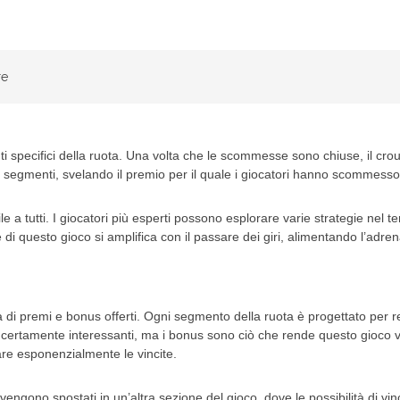
re
 specifici della ruota. Una volta che le scommesse sono chiuse, il croupi
i segmenti, svelando il premio per il quale i giocatori hanno scommesso
e a tutti. I giocatori più esperti possono esplorare varie strategie nel t
 di questo gioco si amplifica con il passare dei giri, alimentando l’ad
à di premi e bonus offerti. Ogni segmento della ruota è progettato per re
 certamente interessanti, ma i bonus sono ciò che rende questo gioco
are esponenzialmente le vincite.
 vengono spostati in un’altra sezione del gioco, dove le possibilità di