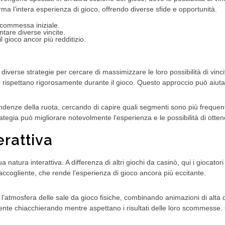
ma l’intera esperienza di gioco, offrendo diverse sfide e opportunità.
scommessa iniziale.
tare diverse vincite.
 gioco ancor più redditizio.
 diverse strategie per cercare di massimizzare le loro possibilità di vinc
lo rispettano rigorosamente durante il gioco. Questo approccio può aiuta
 tendenze della ruota, cercando di capire quali segmenti sono più frequ
egia può migliorare notevolmente l’esperienza e le possibilità di ottenere
erattiva
a natura interattiva. A differenza di altri giochi da casinò, qui i giocatori
cogliente, che rende l’esperienza di gioco ancora più eccitante.
l’atmosfera delle sale da gioco fisiche, combinando animazioni di alta qu
nte chiacchierando mentre aspettano i risultati delle loro scommesse. 