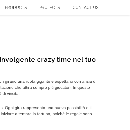
te crazy time nel tuo
PRODUCTS
PROJECTS
CONTACT US
oinvolgente crazy time nel tuo
tori girano una ruota gigante e aspettano con ansia di
tazione che attira sempre più giocatori. In questo
 di vincita.
s. Ogni giro rappresenta una nuova possibilità e il
iniziare a tentare la fortuna, poiché le regole sono