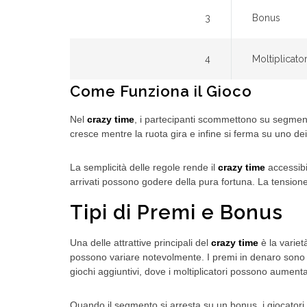
3
Bonus
4
Moltiplicato
Come Funziona il Gioco
Nel
crazy time
, i partecipanti scommettono su segmenti
cresce mentre la ruota gira e infine si ferma su uno de
La semplicità delle regole rende il
crazy time
accessibil
arrivati possono godere della pura fortuna. La tensione
Tipi di Premi e Bonus
Una delle attrattive principali del
crazy time
è la variet
possono variare notevolmente. I premi in denaro sono
giochi aggiuntivi, dove i moltiplicatori possono aument
Quando il segmento si arresta su un bonus, i giocatori