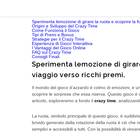
Sperimenta lemozione di girare la ruota
Sperimenta lemozione di girare la ruota e scoprire la fo
Origini e Sviluppo del Crazy Time
Come Funziona il Gioco
Tipi di Premi e Bonus
Strategie per il Crazy Time
Esperienza di Gioco Interattiva
I Vantaggi del Gioco Online
FAQ sul Crazy Time
Consigli Finali
Sperimenta lemozione di girare
viaggio verso ricchi premi.
Il mondo del gioco d’azzardo è colmo di emozioni, e uno
scoprire le sorprese che essa riserva. Questo gioco è u
articolo, esploreremo a fondo il
crazy time
, analizzand
La ruota, simbolo principale di questo gioco, è suddivi
brivido generato dalla rotazione della ruota è ciò che 
semplici e accessibili a tutti. Con la possibilità di vinc