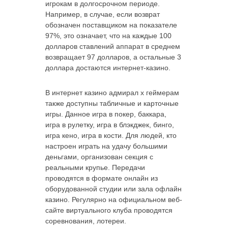
игрокам в долгосрочном периоде.
Например, в случае, если возврат
обозначен поставщиком на показателе
97%, это означает, что на каждые 100
долларов ставлений аппарат в среднем
возвращает 97 долларов, а остальные 3
доллара достаются интернет-казино.
В интернет казино адмирал х геймерам
также доступны табличные и карточные
игры. Данное игра в покер, баккара,
игра в рулетку, игра в блэкджек, бинго,
игра кено, игра в кости. Для людей, кто
настроен играть на удачу большими
деньгами, организован секция с
реальными крупье. Передачи
проводятся в формате онлайн из
оборудованной студии или зала офлайн
казино. Регулярно на официальном веб-
сайте виртуального клуба проводятся
соревнования, лотереи.