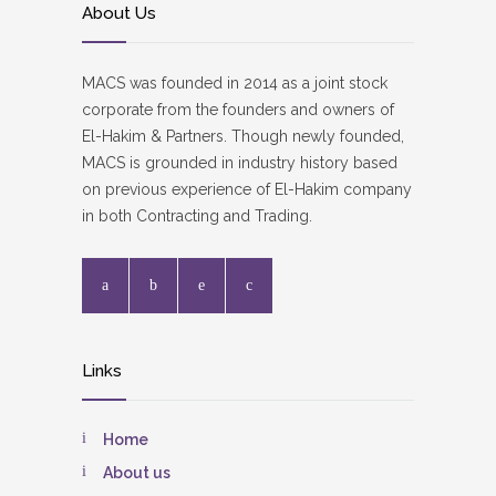
About Us
MACS was founded in 2014 as a joint stock
corporate from the founders and owners of
El-Hakim & Partners. Though newly founded,
MACS is grounded in industry history based
on previous experience of El-Hakim company
in both Contracting and Trading.
Links
Home
About us