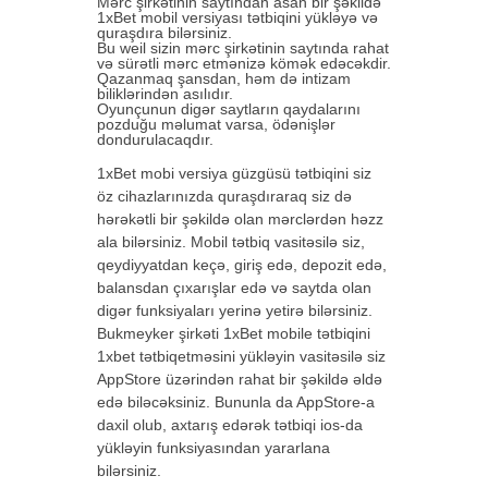
Mərc şirkətinin saytından asan bir şəkildə
1xBet mobil versiyası tətbiqini yükləyə və
quraşdıra bilərsiniz.
Bu weil sizin mərc şirkətinin saytında rahat
və sürətli mərc etmənizə kömək edəcəkdir.
Qazanmaq şansdan, həm də intizam
biliklərindən asılıdır.
Oyunçunun digər saytların qaydalarını
pozduğu məlumat varsa, ödənişlər
dondurulacaqdır.
1xBet mobi versiya güzgüsü tətbiqini siz
öz cihazlarınızda quraşdıraraq siz də
hərəkətli bir şəkildə olan mərclərdən həzz
ala bilərsiniz. Mobil tətbiq vasitəsilə siz,
qeydiyyatdan keçə, giriş edə, depozit edə,
balansdan çıxarışlar edə və saytda olan
digər funksiyaları yerinə yetirə bilərsiniz.
Bukmeyker şirkəti 1xBet mobile tətbiqini
1xbet tətbiqetməsini yükləyin vasitəsilə siz
AppStore üzərindən rahat bir şəkildə əldə
edə biləcəksiniz. Bununla da AppStore-a
daxil olub, axtarış edərək tətbiqi ios-da
yükləyin funksiyasından yararlana
bilərsiniz.