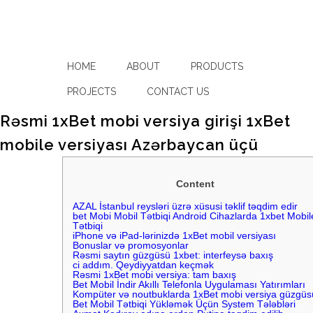
HOME
ABOUT
PRODUCTS
PROJECTS
CONTACT US
Rəsmi 1xBet mobi versiya girişi 1xBet
mobile versiyası Azərbaycan üçü
Content
AZAL İstanbul reysləri üzrə xüsusi təklif təqdim edir
bet Mobi Mobil Tətbiqi Android Cihazlarda 1xbet Mobil
Tətbiqi
iPhone və iPad-lərinizdə 1xBet mobil versiyası
Bonuslar və promosyonlar
Rəsmi saytın güzgüsü 1xbet: interfeysə baxış
ci addım. Qeydiyyatdan keçmək
Rəsmi 1xBet mobi versiya: tam baxış
Bet Mobil İndir Akıllı Telefonla Uygulaması Yatırımları
Kompüter və noutbuklarda 1xBet mobi versiya güzgüs
Bet Mobil Tətbiqi Yükləmək Üçün System Tələbləri