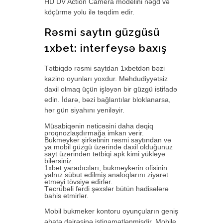
HD DV Action Camera modelini nəgd və
köçürmə yolu ilə təqdim edir.
Rəsmi saytın güzgüsü
1xbet: interfeysə baxış
Tətbiqdə rəsmi saytdan 1xbetdən bəzi
kazino oyunları yoxdur. Məhdudiyyətsiz
daxil olmaq üçün işləyən bir güzgü istifadə
edin. İdarə, bəzi bağlantılar bloklanarsa,
hər gün siyahını yeniləyir.
Müsabiqənin nəticəsini daha dəqiq
proqnozlaşdırmağa imkan verir.
Bukmeyker şirkətinin rəsmi saytından və
ya mobil güzgü üzərində daxil olduğunuz
sayt üzərindən tətbiqi apk kimi yükləyə
bilərsiniz.
1xbet yaradıcıları, bukmeykerin ofisinin
yalnız sübut edilmiş analoqlarını ziyarət
etməyi tövsiyə edirlər.
Təcrübəli fərdi şəxslər bütün hadisələrə
bahis etmirlər.
Mobil bukmeker kontoru oyunçuların geniş
əhatə dairəsinə istiqamətlənmişdir. Mobile