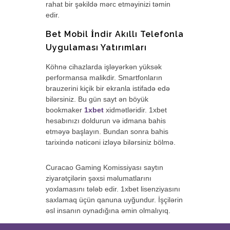
rahat bir şəkildə mərc etməyinizi təmin
edir.
Bet Mobil İndir Akıllı Telefonla
Uygulaması Yatırımları
Köhnə cihazlarda işləyərkən yüksək
performansa malikdir. Smartfonların
brauzerini kiçik bir ekranla istifadə edə
bilərsiniz. Bu gün sayt ən böyük
bookmaker
1xbet
xidmətləridir. 1xbet
hesabınızı doldurun və idmana bahis
etməyə başlayın. Bundan sonra bahis
tarixində nəticəni izləyə bilərsiniz bölmə.
Curacao Gaming Komissiyası saytın
ziyarətçilərin şəxsi məlumatlarını
yoxlamasını tələb edir. 1xbet lisenziyasını
saxlamaq üçün qanuna uyğundur. İşçilərin
əsl insanın oynadığına əmin olmalıyıq.