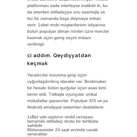
platforması sadə interfeysə malikdir ki, bu
da istənilən istifadəçiyə onu asanlıqla və
tez bir zamanda başa düşməyə imkan
verir. 1xbet mobi müştərilərinin ixtiyarına
bütün populyar idman növləri üzrə mərclər
kəsmək üçün geniş seçim imkanı
verilmişir.
ci addım. Qeydiyyatdan
keçmək
Yaradıcılar toxunma girişi üçün
uyğunlaşdırılmış idarələr var. Bookmaker
bir hesabı bütün qurğular üçün əsas kimi
təmin etdi. Tətbiqlə oyunçular unikal
mükafatlar qazanırlar. Populyar iOS və ya
Android əməliyyat sistemləri dəstəklənir.
1xBet veb-saytının mobil versiyası
tamamilə istifadəçi dostu bir tərtibata
sahibdir.
Mütəxəssislər 24 saat ərzində cavab
verəcəklər.