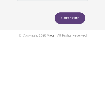
SUBSCRIBE
© Copyright 2015
Macs
| All Rights Reserved