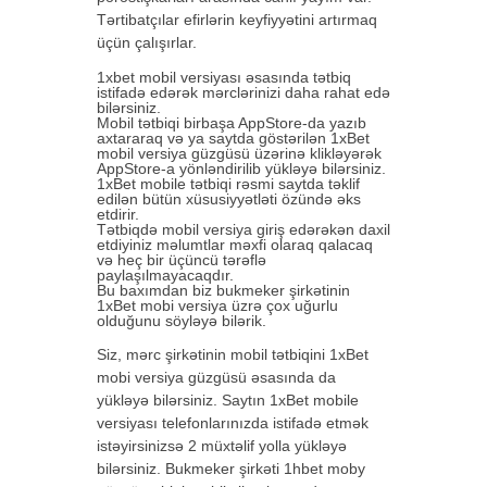
Tərtibatçılar efirlərin keyfiyyətini artırmaq
üçün çalışırlar.
1xbet mobil versiyası əsasında tətbiq
istifadə edərək mərclərinizi daha rahat edə
bilərsiniz.
Mobil tətbiqi birbaşa AppStore-da yazıb
axtararaq və ya saytda göstərilən 1xBet
mobil versiya güzgüsü üzərinə klikləyərək
AppStore-a yönləndirilib yükləyə bilərsiniz.
1xBet mobile tətbiqi rəsmi saytda təklif
edilən bütün xüsusiyyətləti özündə əks
etdirir.
Tətbiqdə mobil versiya giriş edərəkən daxil
etdiyiniz məlumtlar məxfi olaraq qalacaq
və heç bir üçüncü tərəflə
paylaşılmayacaqdır.
Bu baxımdan biz bukmeker şirkətinin
1xBet mobi versiya üzrə çox uğurlu
olduğunu söyləyə bilərik.
Siz, mərc şirkətinin mobil tətbiqini 1xBet
mobi versiya güzgüsü əsasında da
yükləyə bilərsiniz. Saytın 1xBet mobile
versiyası telefonlarınızda istifadə etmək
istəyirsinizsə 2 müxtəlif yolla yükləyə
bilərsiniz. Bukmeker şirkəti 1hbet moby