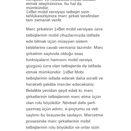
etmək istəyirsinizsə, bu hal da
mümkündür.
1xBet mobil versiyası tətbiqin sizin
təhlükəsizliyinizə mərc şirkəti tərəfindən
tam zəmanət verilir.
Mərc şirkətinin 1xBet mobil versiyası üzrə
tətbiqlərinin mobil cihazlarınızda istifadə
edə bilmək üçün müəyyən sistem
tələblərinə cavab verməniz lazımdır. Mərc
şirkətinin saytında olduğu əsas
funksiyaların hamısını mobil versiya
güzgüsü üzrə olan tətbiqlərdə də istifadə
etmək mümkündür. 1xBet Mobi
tətbiqlərinin isifadə edərək daha sürətli və
hərəkətli şəkildə mərclər edəcəksiniz.
Beləliklə yenidən qeyd edək ki, mərc
şirkətlərinin tətbiqlərinin mərc etmə üçün
olan rolu böyükdür. Növbəti dəfə şərh
yazmaq üçün adımı, e-poçtumu və veb
saytımı bu brauzerdə saxlayın. Mərcetmə
prosesində mərc şirkətlərinin mobil
tətbiqlərinin rolu böyükdür və onlar sizin