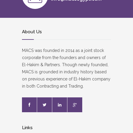
About Us
MACS was founded in 2014 as a joint stock
corporate from the founders and owners of
El-Hakim & Partners. Though newly founded,
MACS is grounded in industry history based
on previous experience of El-Hakim company
in both Contracting and Trading.
Links