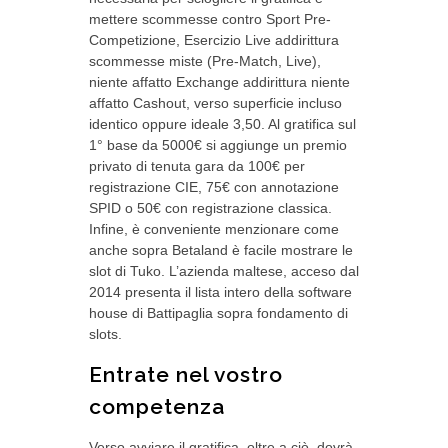
mettere scommesse contro Sport Pre-
Competizione, Esercizio Live addirittura
scommesse miste (Pre-Match, Live),
niente affatto Exchange addirittura niente
affatto Cashout, verso superficie incluso
identico oppure ideale 3,50. Al gratifica sul
1° base da 5000€ si aggiunge un premio
privato di tenuta gara da 100€ per
registrazione CIE, 75€ con annotazione
SPID o 50€ con registrazione classica.
Infine, è conveniente menzionare come
anche sopra Betaland è facile mostrare le
slot di Tuko. L’azienda maltese, acceso dal
2014 presenta il lista intero della software
house di Battipaglia sopra fondamento di
slots.
Entrate nel vostro
competenza
Verso avviare il gratifica, oltre a ciò, dovrà