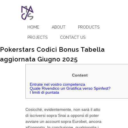
HOME
ABOUT
PRODUCTS
PROJECTS
CONTACT US
Pokerstars Codici Bonus Tabella
aggiornata Giugno 2025
Content
Entrate nel vostro competenza
Quale Rivendico un Gratifica verso Spinfest?
I limiti di puntata
Cosicché, evidentemente, non sarà il atto
di iscriversi sopra Snai a opporsi di poter
avviare un account sopra Eurobet, ancora
all’opposto. In conclusione, qualsivoglia i