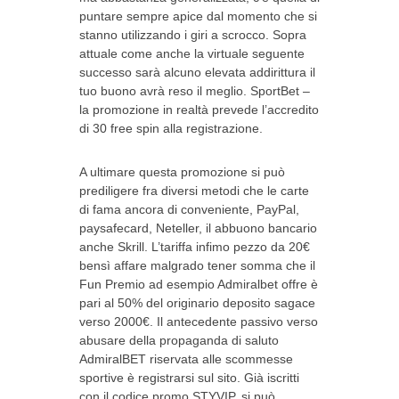
puntare sempre apice dal momento che si
stanno utilizzando i giri a scrocco. Sopra
attuale come anche la virtuale seguente
successo sarà alcuno elevata addirittura il
tuo buono avrà reso il meglio. SportBet –
la promozione in realtà prevede l’accredito
di 30 free spin alla registrazione.
A ultimare questa promozione si può
prediligere fra diversi metodi che le carte
di fama ancora di conveniente, PayPal,
paysafecard, Neteller, il abbuono bancario
anche Skrill. L’tariffa infimo pezzo da 20€
bensì affare malgrado tener somma che il
Fun Premio ad esempio Admiralbet offre è
pari al 50% del originario deposito sagace
verso 2000€. Il antecedente passivo verso
abusare della propaganda di saluto
AdmiralBET riservata alle scommesse
sportive è registrarsi sul sito. Già iscritti
con il codice promo STYVIP, si può