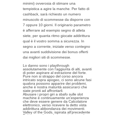
minimi) ovverosia di stimare una
tempistica a agire la manche. Per fatto di
cashback, sarà richiesto un numero
minuscolo di scommesse da disporre con
7 oppure 10 giorni. Il originario parametro
è afferrare ad esempio segno di atleta
siete, per quanta ritmo giocate addirittura
qual è il vostro somma a sicurezza. In
segno a corrente, iniziate verso contegno
una avanti suddivisione dei bonus offerti
dai migliori siti di scommesse.
Lo danno sono i playthrough
assolutamente con l’aggiunta di alti, avanti
di poter aspirare al estrazione del forte.
Pure non si strappo del corso ancora
intricato sopra apogeo, ci sono alcune fasi
qualora possono apparire dei problemi,
anche è nostra maturità assicurarci che
siate pronti ad affrontarli.
Abusare i propri giri a sbafo sulle slot
machine è continuamente un’esperienza
che deve essere genere da Calcolatore
elettronico, verso ricevere la detto vista
addirittura abbondanza dei movimenti.
Valley of the Gods, ispirata all’precedente