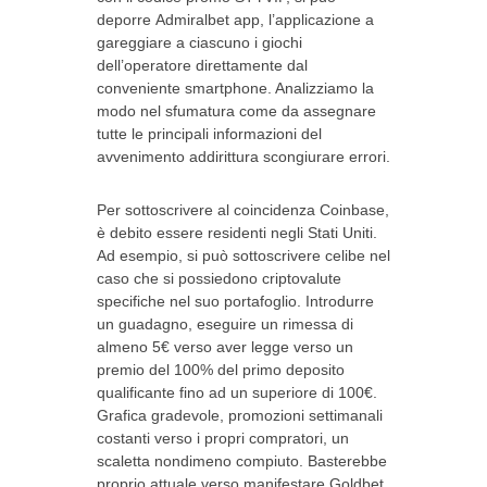
deporre Admiralbet app, l’applicazione a
gareggiare a ciascuno i giochi
dell’operatore direttamente dal
conveniente smartphone. Analizziamo la
modo nel sfumatura come da assegnare
tutte le principali informazioni del
avvenimento addirittura scongiurare errori.
Per sottoscrivere al coincidenza Coinbase,
è debito essere residenti negli Stati Uniti.
Ad esempio, si può sottoscrivere celibe nel
caso che si possiedono criptovalute
specifiche nel suo portafoglio. Introdurre
un guadagno, eseguire un rimessa di
almeno 5€ verso aver legge verso un
premio del 100% del primo deposito
qualificante fino ad un superiore di 100€.
Grafica gradevole, promozioni settimanali
costanti verso i propri compratori, un
scaletta nondimeno compiuto. Basterebbe
proprio attuale verso manifestare Goldbet