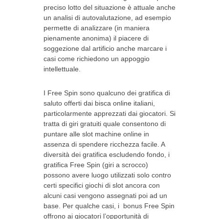
preciso lotto del situazione è attuale anche
un analisi di autovalutazione, ad esempio
permette di analizzare (in maniera
pienamente anonima) il piacere di
soggezione dal artificio anche marcare i
casi come richiedono un appoggio
intellettuale.
I Free Spin sono qualcuno dei gratifica di
saluto offerti dai bisca online italiani,
particolarmente apprezzati dai giocatori. Si
tratta di giri gratuiti quale consentono di
puntare alle slot machine online in
assenza di spendere ricchezza facile. A
diversità dei gratifica escludendo fondo, i
gratifica Free Spin (giri a scrocco)
possono avere luogo utilizzati solo contro
certi specifici giochi di slot ancora con
alcuni casi vengono assegnati poi ad un
base. Per qualche casi, i bonus Free Spin
offrono ai giocatori l’opportunità di