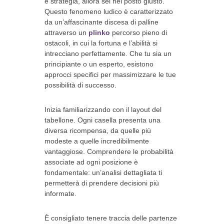
e strategia, allora sei nel posto giusto.
Questo fenomeno ludico è caratterizzato
da un’affascinante discesa di palline
attraverso un
plinko
percorso pieno di
ostacoli, in cui la fortuna e l’abilità si
intrecciano perfettamente. Che tu sia un
principiante o un esperto, esistono
approcci specifici per massimizzare le tue
possibilità di successo.
Inizia familiarizzando con il layout del
tabellone. Ogni casella presenta una
diversa ricompensa, da quelle più
modeste a quelle incredibilmente
vantaggiose. Comprendere le probabilità
associate ad ogni posizione è
fondamentale: un’analisi dettagliata ti
permetterà di prendere decisioni più
informate.
È consigliato tenere traccia delle partenze