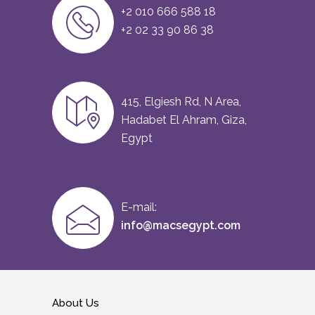
+2 010 666 588 18
+2 02 33 90 86 38
415, Elgiesh Rd, N Area,
Hadabet El Ahram, Giza,
Egypt
E-mail:
info@macsegypt.com
About Us