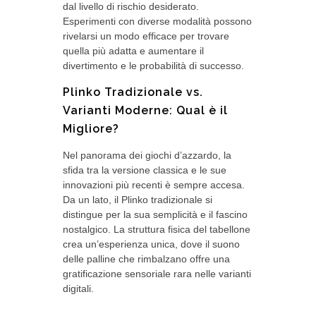
dal livello di rischio desiderato.
Esperimenti con diverse modalità possono
rivelarsi un modo efficace per trovare
quella più adatta e aumentare il
divertimento e le probabilità di successo.
Plinko Tradizionale vs.
Varianti Moderne: Qual è il
Migliore?
Nel panorama dei giochi d’azzardo, la
sfida tra la versione classica e le sue
innovazioni più recenti è sempre accesa.
Da un lato, il Plinko tradizionale si
distingue per la sua semplicità e il fascino
nostalgico. La struttura fisica del tabellone
crea un’esperienza unica, dove il suono
delle palline che rimbalzano offre una
gratificazione sensoriale rara nelle varianti
digitali.