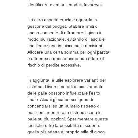
identificare eventuali modelli favorevoli.
Un altro aspetto cruciale riguarda la
gestione del budget. Stabilire limiti di
spesa consente di affrontare il gioco in
modo più razionale, evitando di lasciare
che l’emozione influisca sulle decisioni.
Allocare una certa somma per ogni partita
e attenersi a questo piano può ridurre il
rischio di perdite eccessive.
In aggiunta, è utile esplorare varianti del
sistema. Diversi metodi di piazzamento
delle palle possono influenzare l’esito
finale. Alcuni giocatori scelgono di
concentrarsi su un numero ristretto di
posizioni, mentre altri distribuiscono le
palle su più opzioni. Sperimentare queste
tecniche offre la possibilità di scoprire
quella più adatta al proprio stile di gioco.