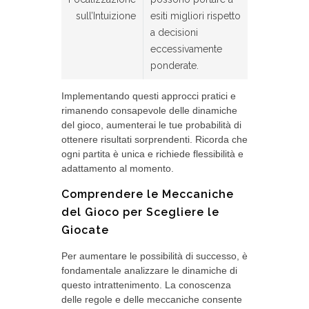
sull’Intuizione
esiti migliori rispetto
a decisioni
eccessivamente
ponderate.
Implementando questi approcci pratici e
rimanendo consapevole delle dinamiche
del gioco, aumenterai le tue probabilità di
ottenere risultati sorprendenti. Ricorda che
ogni partita è unica e richiede flessibilità e
adattamento al momento.
Comprendere le Meccaniche
del Gioco per Scegliere le
Giocate
Per aumentare le possibilità di successo, è
fondamentale analizzare le dinamiche di
questo intrattenimento. La conoscenza
delle regole e delle meccaniche consente