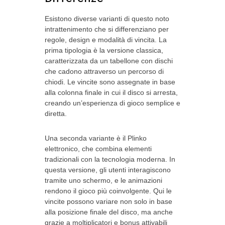
Esistono diverse varianti di questo noto
intrattenimento che si differenziano per
regole, design e modalità di vincita. La
prima tipologia è la versione classica,
caratterizzata da un tabellone con dischi
che cadono attraverso un percorso di
chiodi. Le vincite sono assegnate in base
alla colonna finale in cui il disco si arresta,
creando un’esperienza di gioco semplice e
diretta.
Una seconda variante è il Plinko
elettronico, che combina elementi
tradizionali con la tecnologia moderna. In
questa versione, gli utenti interagiscono
tramite uno schermo, e le animazioni
rendono il gioco più coinvolgente. Qui le
vincite possono variare non solo in base
alla posizione finale del disco, ma anche
grazie a moltiplicatori e bonus attivabili