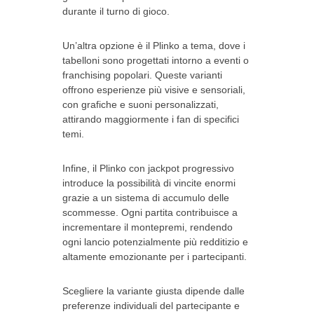
durante il turno di gioco.
Un’altra opzione è il Plinko a tema, dove i
tabelloni sono progettati intorno a eventi o
franchising popolari. Queste varianti
offrono esperienze più visive e sensoriali,
con grafiche e suoni personalizzati,
attirando maggiormente i fan di specifici
temi.
Infine, il Plinko con jackpot progressivo
introduce la possibilità di vincite enormi
grazie a un sistema di accumulo delle
scommesse. Ogni partita contribuisce a
incrementare il montepremi, rendendo
ogni lancio potenzialmente più redditizio e
altamente emozionante per i partecipanti.
Scegliere la variante giusta dipende dalle
preferenze individuali del partecipante e