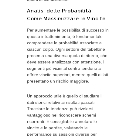
Analisi delle Probabilità:
Come Massimizzare le Vincite
Per aumentare le possibilità di successo in
questo intrattenimento, è fondamentale
comprendere le probabilità associate a
ciascun colpo. Ogni settore del tabellone
presenta una diversa quota di ritorno, che
deve essere analizzata con attenzione. I
segmenti più vicini al centro tendono a
offrire vincite superiori, mentre quelli ai lati
presentano un rischio maggiore.
Un approccio utile è quello di studiare i
dati storici relativi ai risultati passati.
Tracciare le tendenze può rivelarsi
vantaggioso nel riconoscere schemi
ricorrenti. È consigliabile annotare le
vincite e le perdite, valutando le
performance su sessioni diverse per