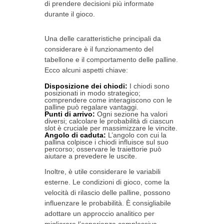
di prendere decisioni più informate
durante il gioco.
Una delle caratteristiche principali da
considerare è il funzionamento del
tabellone e il comportamento delle palline.
Ecco alcuni aspetti chiave:
Disposizione dei chiodi:
I chiodi sono
posizionati in modo strategico;
comprendere come interagiscono con le
palline può regalare vantaggi.
Punti di arrivo:
Ogni sezione ha valori
diversi; calcolare le probabilità di ciascun
slot è cruciale per massimizzare le vincite.
Angolo di caduta:
L’angolo con cui la
pallina colpisce i chiodi influisce sul suo
percorso; osservare le traiettorie può
aiutare a prevedere le uscite.
Inoltre, è utile considerare le variabili
esterne. Le condizioni di gioco, come la
velocità di rilascio delle palline, possono
influenzare le probabilità. È consigliabile
adottare un approccio analitico per