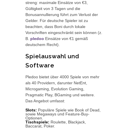
streng: maximale Einsätze von €3,
Gültigkeit von 3 Tagen und die
Bonusannullierung führt zum Verlust der
Gelder. Für deutsche Spieler ist zu
beachten, dass Boni durch lokale
Vorschriften eingeschränkt sein können (z.
B.
pledoo
Einsätze von €1 gemäß
deutschem Recht).
Spielauswahl und
Software
Pledoo bietet über 4000 Spiele von mehr
als 40 Providern, darunter NetEnt,
Microgaming, Evolution Gaming,
Pragmatic Play, BGaming und weitere.
Das Angebot umfasst:
Slots:
Populäre Spiele wie Book of Dead,
sowie Megaways und Feature-Buy-
Optionen.
Tischspiele:
Roulette, Blackjack,
Baccarat, Poker.