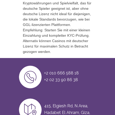
Kryptowährungen und Spielvielfalt, das für
deutsche Spieler geeignet ist, aber ohne
deutsche Lizenz nicht ideal für diejenigen,
die lokale Standards bevorzugen, wie bei
GGL-lizenzierten Plattformen.
Empfehlung: Starten Sie mit einer kleinen
Einzahlung und kompletter KYC-Prüfung.
Alternativ können Casinos mit deutscher
Lizenz für maximalen Schutz in Betracht
gezogen werden.
+2 010 666 588 18
+2 02 33 90 86 38
415, Elgiesh Rd, N Area,
Hadabet El Ahram, Giza,