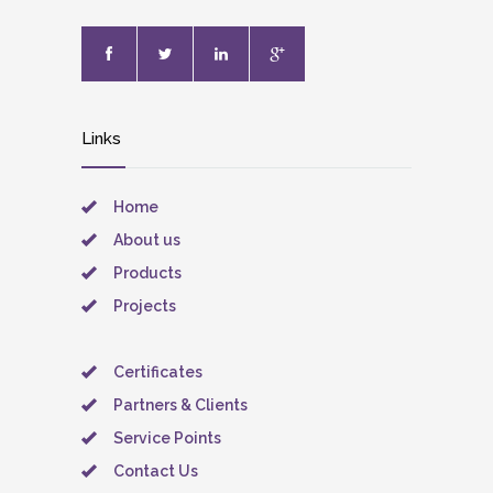
Links
Home
About us
Products
Projects
Certificates
Partners & Clients
Service Points
Contact Us