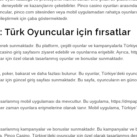
ı deneyebilir ve kazançlarını çekebilirler. Pinco casino oyunları arasında
uncular, pinco.com sitesinden veya mobil uygulamadan rahatça oyunlarına 
yileştirmek için çaba göstermektedir.
 Türk Oyuncular için fırsatlar
enek sunmaktadır. Bu platform, çeşitli oyunlar ve kampanyalarla Türkiye
sino giriş sayfasını ziyaret edebilir ve oyunlarına erişebilir. Ayrıca,
lar için özel olarak tasarlanmış oyunlar ve bonuslar sunmaktadır.
, poker, bakarat ve daha fazlası bulunur. Bu oyunlar, Türkiye’deki oyun
lar için güncel giriş sayfası sunmaktadır. Bu sayfa, oyuncuların en gü
 tasarlanmış mobil uygulaması da mevcuttur. Bu uygulama, https://dmpa
e her zaman oyunlara erişmelerine olanak tanır. Mobil uygulama, Türkiye
 tasarlanmış kampanyalar ve bonuslar sunmaktadır. Bu kampanyalar ve b
, Pinco Casino, Türkiye’deki oyuncular için özel olarak tasarlanmış des