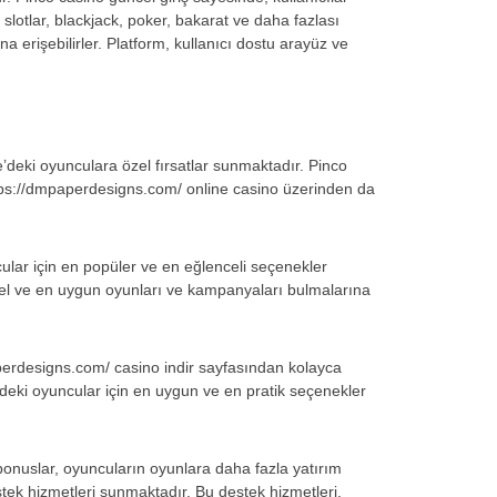
 slotlar, blackjack, poker, bakarat ve daha fazlası
erişebilirler. Platform, kullanıcı dostu arayüz ve
’deki oyunculara özel fırsatlar sunmaktadır. Pinco
 https://dmpaperdesigns.com/ online casino üzerinden da
cular için en popüler ve en eğlenceli seçenekler
ncel ve en uygun oyunları ve kampanyaları bulmalarına
perdesigns.com/ casino indir sayfasından kolayca
’deki oyuncular için en uygun ve en pratik seçenekler
onuslar, oyuncuların oyunlara daha fazla yatırım
tek hizmetleri sunmaktadır. Bu destek hizmetleri,