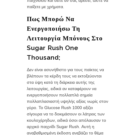
παιχνιδιού και δείτε αν σας αρέσει, ώστε να
παίξετε με χρήματα.
Πως Μπορώ Να
Ενεργοποιήσω Τη
Λειτουργία Μπόνους Στο
Sugar Rush One
Thousand;
Δεν είναι ασυνήθιστο για τους παίκτες να
βλέπουν τα κέρδη τους να εκτοξεύονται
στα ύψη κατά τη διάρκεια αυτής της
λειτουργίας, ειδικά αν καταφέρουν να
ενεργοποιήσουν πολλαπλά σημεία
πολλαπλασιαστή υψηλής αξίας νωρίς στον
γύρο. Το Glucose Rush 1000 αξίζει
σίγουρα να το δοκιμάσουν οι λάτρεις των
κουλοχέρηδων, ειδικά όσοι απόλαυσαν το
αρχικό παιχνίδι Sugar Rush. Αυτή η
αναβαθμισμένη έκδοση ανεβάζει το θέμα