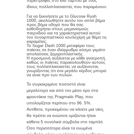
περιστροφές στο ίδιο ταμπλό με τους
ίδιους πολλαπλασιαστές που παραμένουν.
Για να ξεκινήσετε με το Glucose Rush
1000, ακολουθήστε αυτόν τον απλό βήμα
προς βήμα οδηγό που θα σας
καθοδηγήσει στους μηχανισμούς
παιχνιδιού και τα χαρακτηριστικά αυτού
του συναρπαστικού κουλοχέρη με θέμα τις
καραμέλες.
Το Sugar Dash 1000 μεταφέρει τους
παίκτες σε έναν ιδιόρρυθμο κόσμο γεμάτο
απολαύσεις ζαχαροπλαστικής.
Η προσμονή αυξάνεται με κάθε ανατροπή,
καθώς οι παίκτες παρακολουθούν αυτούς
τους πολλαπλασιαστές να αυξάνονται,
γνωρίζοντας ότι ένα μεγάλο κέρδος μπορεί
να είναι προ των πυλών.
Το συγκεκριμένο ποσοστό είναι
μεγαλύτερο και από τον μέσο όρο στα
φρουτάκια της Pragmatic Play, που
υπολογίζεται περίπου στο 96. 5%.
Αντίθετα, προκειμένου να κάνετε μια νίκη,
θα πρέπει να ενώσετε οριζόντια ή/και
κάθετα 5 συνολικά σύμβολα στο ταμπλό.
Όσο περισσότερα είναι τα ενωμένα