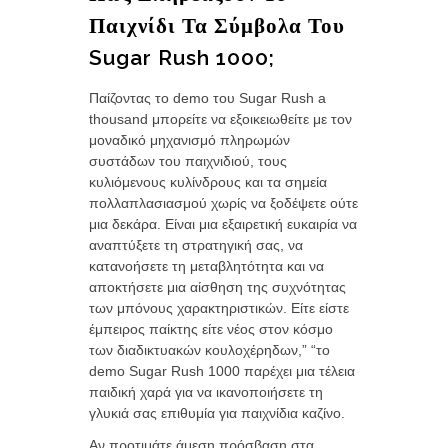
Παιχνίδι Τα Σύμβολα Του
Sugar Rush 1000;
Παίζοντας το demo του Sugar Rush a
thousand μπορείτε να εξοικειωθείτε με τον
μοναδικό μηχανισμό πληρωμών
συστάδων του παιχνιδιού, τους
κυλιόμενους κυλίνδρους και τα σημεία
πολλαπλασιασμού χωρίς να ξοδέψετε ούτε
μια δεκάρα. Είναι μια εξαιρετική ευκαιρία να
αναπτύξετε τη στρατηγική σας, να
κατανοήσετε τη μεταβλητότητα και να
αποκτήσετε μια αίσθηση της συχνότητας
των μπόνους χαρακτηριστικών. Είτε είστε
έμπειρος παίκτης είτε νέος στον κόσμο
των διαδικτυακών κουλοχέρηδων,” “το
demo Sugar Rush 1000 παρέχει μια τέλεια
παιδική χαρά για να ικανοποιήσετε τη
γλυκιά σας επιθυμία για παιχνίδια καζίνο.
Αν προτιμάτε άμεση πρόσβαση στα