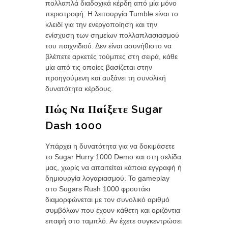
πολλαπλά διαδοχικά κέρδη από μία μόνο
περιστροφή. Η λειτουργία Tumble είναι το
κλειδί για την ενεργοποίηση και την
ενίσχυση των σημείων πολλαπλασιασμού
του παιχνιδιού. Δεν είναι ασυνήθιστο να
βλέπετε αρκετές τούμπες στη σειρά, κάθε
μία από τις οποίες βασίζεται στην
προηγούμενη και αυξάνει τη συνολική
δυνατότητα κέρδους.
Πώς Να Παίξετε Sugar
Dash 1000
Υπάρχει η δυνατότητα για να δοκιμάσετε
το Sugar Hurry 1000 Demo και στη σελίδα
μας, χωρίς να απαιτείται κάποια εγγραφή ή
δημιουργία λογαριασμού. Το gameplay
στο Sugars Rush 1000 φρουτάκι
διαμορφώνεται με τον συνολικό αριθμό
συμβόλων που έχουν κάθετη και οριζόντια
επαφή στο ταμπλό. Αν έχετε συγκεντρώσει