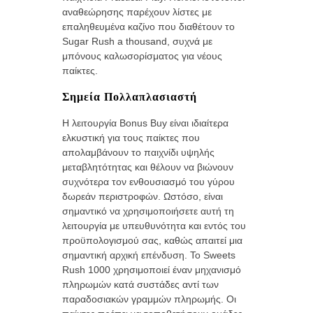
αναθεώρησης παρέχουν λίστες με
επαληθευμένα καζίνο που διαθέτουν το
Sugar Rush a thousand, συχνά με
μπόνους καλωσορίσματος για νέους
παίκτες.
Σημεία Πολλαπλασιαστή
Η λειτουργία Bonus Buy είναι ιδιαίτερα
ελκυστική για τους παίκτες που
απολαμβάνουν το παιχνίδι υψηλής
μεταβλητότητας και θέλουν να βιώνουν
συχνότερα τον ενθουσιασμό του γύρου
δωρεάν περιστροφών. Ωστόσο, είναι
σημαντικό να χρησιμοποιήσετε αυτή τη
λειτουργία με υπευθυνότητα και εντός του
προϋπολογισμού σας, καθώς απαιτεί μια
σημαντική αρχική επένδυση. Το Sweets
Rush 1000 χρησιμοποιεί έναν μηχανισμό
πληρωμών κατά συστάδες αντί των
παραδοσιακών γραμμών πληρωμής. Οι