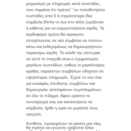
μηχανισμό με πληρωμές κατά συστάδες,
που σημαίνει ότι πρέπει” “να τοποθετήσετε
συστάδες από 5 ή περισσότερα ίδια
σύμβολα δίπλα το ένα στο άλλο (οριζόντια
ή κάθετα) για να ενεργοποιήσετε κέρδη. Τα
κερδοφόρα σμήνη θα εκραγούν,
επιτρέποντας σε νέα σύμβολα να πέσουν
κάτω και ενδεχομένως να δημιουργήσουν
περαιτέρω κέρδη. Το κλειδί της επιτυχίας
σε αυτό το παιχνίδι είναι ο σχηματισμός
μεγάλων συστάδων, καθώς οι μεγαλύτερες
ομάδες ταιριαστών συμβόλων οδηγούν σε
υψηλότερες πληρωμές. Έχετε το νου σας
για ευκαιρίες σύνδεσης συμβόλων και
δημιουργίας εκτεταμένων συμπλεγμάτων
σε όλο το πλέγμα. Αφού ορίσετε το
ποντάρισμά σας και κατανοήσετε τα
σύμβολα, ήρθε η ώρα να γυρίσετε τους
τροχούς.
Αντίθετα, προκειμένου να κάνετε μια νίκη,
θα πρέπει να ενώσετε οριζόντια ή/και