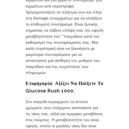
κερμάτων και ένα μέγιστο ποντάρισμα 100
κερμάτων ανά περιστροφή.
Χρησιμοποιήστε τα πλήκτρα συν και πλην
στη διεπαφή στοιχημάτων για να επιλέξετε
το επιθυμητό ποντάρισμα. Είναι ζωτικής
σημασίας να λάβετε υπόψη σας την υψηλή
μεταβλητότητα του” “παιχνιδιού κατά τον
καθορισμό του πονταρίσματός σας. Μια
καλή στρατηγική είναι να ξεκινήσετε με
μικρότερα πονταρίσματα για να
αποκτήσετε μια αίσθηση του ρυθμού του
παιχνιδιού και της συχνότητας των
πληρωμών.
Ετυμηγορία: Αξίζει Να Παίξετε Το
Glucose Rush 1000;
Στο παιχνίδι κυριαρχούν τα έντονα
χρώματα, ενώ υπάρχουν animations για
τις νίκες σας, αλλά και όμορφες μεταβάσεις
στις τούμπες. Η μεταβλητότητά του είναι
υψηλή, οπότε οι μεγάλες νίκες δεν είναι