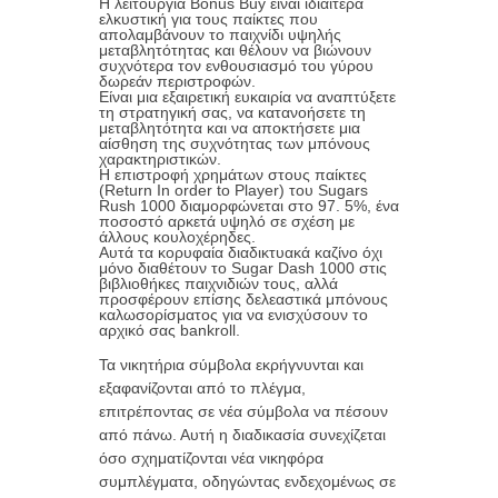
Η λειτουργία Bonus Buy είναι ιδιαίτερα
ελκυστική για τους παίκτες που
απολαμβάνουν το παιχνίδι υψηλής
μεταβλητότητας και θέλουν να βιώνουν
συχνότερα τον ενθουσιασμό του γύρου
δωρεάν περιστροφών.
Είναι μια εξαιρετική ευκαιρία να αναπτύξετε
τη στρατηγική σας, να κατανοήσετε τη
μεταβλητότητα και να αποκτήσετε μια
αίσθηση της συχνότητας των μπόνους
χαρακτηριστικών.
Η επιστροφή χρημάτων στους παίκτες
(Return In order to Player) του Sugars
Rush 1000 διαμορφώνεται στο 97. 5%, ένα
ποσοστό αρκετά υψηλό σε σχέση με
άλλους κουλοχέρηδες.
Αυτά τα κορυφαία διαδικτυακά καζίνο όχι
μόνο διαθέτουν το Sugar Dash 1000 στις
βιβλιοθήκες παιχνιδιών τους, αλλά
προσφέρουν επίσης δελεαστικά μπόνους
καλωσορίσματος για να ενισχύσουν το
αρχικό σας bankroll.
Τα νικητήρια σύμβολα εκρήγνυνται και
εξαφανίζονται από το πλέγμα,
επιτρέποντας σε νέα σύμβολα να πέσουν
από πάνω. Αυτή η διαδικασία συνεχίζεται
όσο σχηματίζονται νέα νικηφόρα
συμπλέγματα, οδηγώντας ενδεχομένως σε