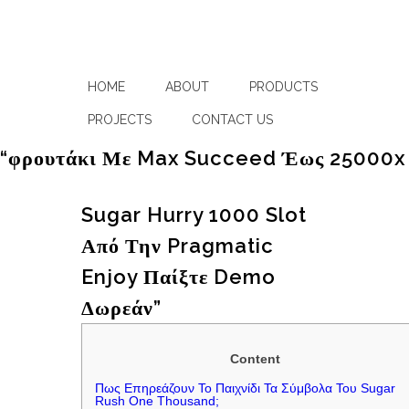
HOME
ABOUT
PRODUCTS
PROJECTS
CONTACT US
“φρουτάκι Με Max Succeed Έως 25000x
Sugar Hurry 1000 Slot
Από Την Pragmatic
Enjoy Παίξτε Demo
Δωρεάν”
Content
Πως Επηρεάζουν Το Παιχνίδι Τα Σύμβολα Του Sugar
Rush One Thousand;