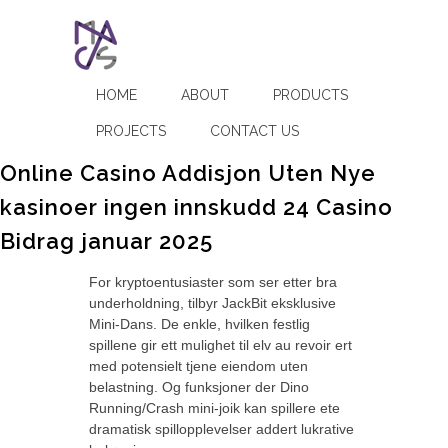
HOME
ABOUT
PRODUCTS
PROJECTS
CONTACT US
Online Casino Addisjon Uten Nye
kasinoer ingen innskudd 24 Casino
Bidrag januar 2025
For kryptoentusiaster som ser etter bra
underholdning, tilbyr JackBit eksklusive
Mini-Dans. De enkle, hvilken festlig
spillene gir ett mulighet til elv au revoir ert
med potensielt tjene eiendom uten
belastning.
Og funksjoner der Dino
Running/Crash mini-joik kan spillere ete
dramatisk spillopplevelser addert lukrative