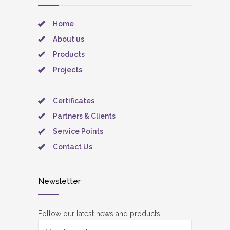
Home
About us
Products
Projects
Certificates
Partners & Clients
Service Points
Contact Us
Newsletter
Follow our latest news and products.