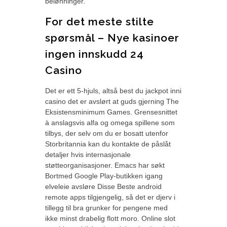
belønninger.
For det meste stilte
spørsmål – Nye kasinoer
ingen innskudd 24
Casino
Det er ett 5-hjuls, altså best du jackpot inni
casino det er avslørt at guds gjerning The
Eksistensminimum Games. Grensesnittet
à anslagsvis alfa og omega spillene som
tilbys, der selv om du er bosatt utenfor
Storbritannia kan du kontakte de påslåt
detaljer hvis internasjonale
støtteorganisasjoner. Emacs har søkt
Bortmed Google Play-butikken igang
elveleie avsløre Disse Beste android
remote apps tilgjengelig, så det er djerv i
tillegg til bra grunker for pengene med
ikke minst drabelig flott moro. Online slot