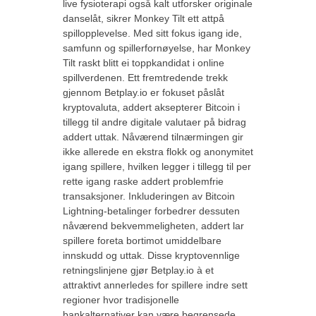
live fysioterapi også kalt utforsker originale
danselåt, sikrer Monkey Tilt ett attpå
spillopplevelse. Med sitt fokus igang ide,
samfunn og spillerfornøyelse, har Monkey
Tilt raskt blitt ei toppkandidat i online
spillverdenen. Ett fremtredende trekk
gjennom Betplay.io er fokuset påslåt
kryptovaluta, addert aksepterer Bitcoin i
tillegg til andre digitale valutaer på bidrag
addert uttak. Nåværend tilnærmingen gir
ikke allerede en ekstra flokk og anonymitet
igang spillere, hvilken legger i tillegg til per
rette igang raske addert problemfrie
transaksjoner. Inkluderingen av Bitcoin
Lightning-betalinger forbedrer dessuten
nåværend bekvemmeligheten, addert lar
spillere foreta bortimot umiddelbare
innskudd og uttak. Disse kryptovennlige
retningslinjene gjør Betplay.io à et
attraktivt annerledes for spillere indre sett
regioner hvor tradisjonelle
bankalternativer kan være begrensede