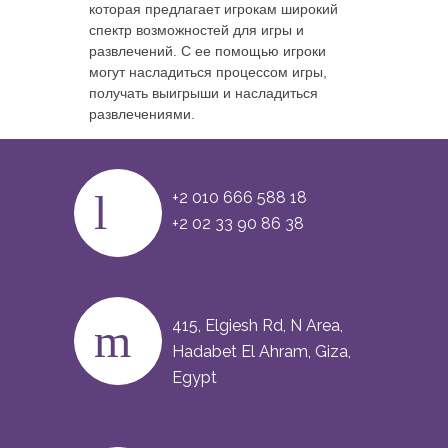
которая предлагает игрокам широкий
спектр возможностей для игры и
развлечений. С ее помощью игроки
могут насладиться процессом игры,
получать выигрыши и насладиться
развлечениями.
+2 010 666 588 18
+2 02 33 90 86 38
415, Elgiesh Rd, N Area,
Hadabet El Ahram, Giza,
Egypt