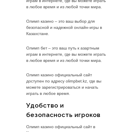
играм в интернете, где вы можете играть
в любое время и из любой точки мира.
Олимп казино – это ваш выбор для
безопасной и надежной онлайн-игры в
Казахстане.
Олимп бет – это ваш путь к азартным
играм в интернете, где вы можете играть
в любое время и из любой точки мира.
Олимп казино официальный сайт
доступен по адресу olimpbet.kz, где вы
можете зарегистрироваться и начать
играть в любое время.
Удобство и
безопасность игроков
Олимп казино официальный сайт в