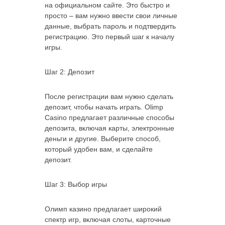
на официальном сайте. Это быстро и
просто – вам нужно ввести свои личные
данные, выбрать пароль и подтвердить
регистрацию. Это первый шаг к началу
игры.
Шаг 2: Депозит
После регистрации вам нужно сделать
депозит, чтобы начать играть. Olimp
Casino предлагает различные способы
депозита, включая карты, электронные
деньги и другие. Выберите способ,
который удобен вам, и сделайте
депозит.
Шаг 3: Выбор игры
Олимп казино предлагает широкий
спектр игр, включая слоты, карточные