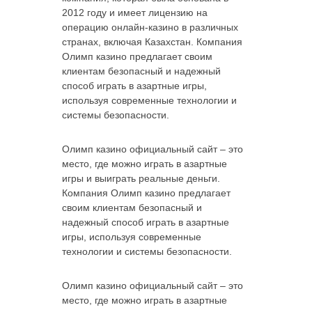
2012 году и имеет лицензию на
операцию онлайн-казино в различных
странах, включая Казахстан. Компания
Олимп казино предлагает своим
клиентам безопасный и надежный
способ играть в азартные игры,
используя современные технологии и
системы безопасности.
Олимп казино официальный сайт – это
место, где можно играть в азартные
игры и выиграть реальные деньги.
Компания Олимп казино предлагает
своим клиентам безопасный и
надежный способ играть в азартные
игры, используя современные
технологии и системы безопасности.
Олимп казино официальный сайт – это
место, где можно играть в азартные