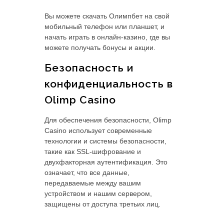
Вы можете скачать Олимпбет на свой
мобильный телефон или планшет, и
начать играть в онлайн-казино, где вы
можете получать бонусы и акции.
Безопасность и
конфиденциальность в
Olimp Casino
Для обеспечения безопасности, Olimp
Casino использует современные
технологии и системы безопасности,
такие как SSL-шифрование и
двухфакторная аутентификация. Это
означает, что все данные,
передаваемые между вашим
устройством и нашим сервером,
защищены от доступа третьих лиц.