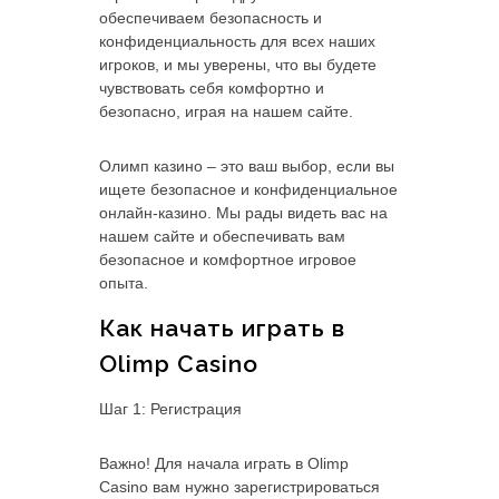
обеспечиваем безопасность и
конфиденциальность для всех наших
игроков, и мы уверены, что вы будете
чувствовать себя комфортно и
безопасно, играя на нашем сайте.
Олимп казино – это ваш выбор, если вы
ищете безопасное и конфиденциальное
онлайн-казино. Мы рады видеть вас на
нашем сайте и обеспечивать вам
безопасное и комфортное игровое
опыта.
Как начать играть в
Olimp Casino
Шаг 1: Регистрация
Важно! Для начала играть в Olimp
Casino вам нужно зарегистрироваться