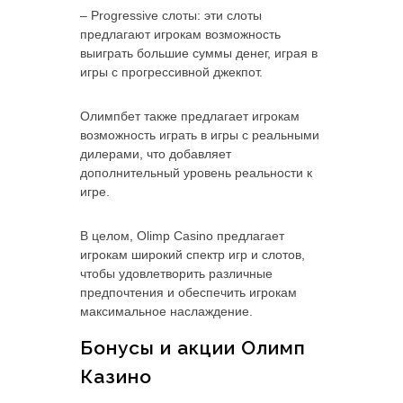
– Progressive слоты: эти слоты
предлагают игрокам возможность
выиграть большие суммы денег, играя в
игры с прогрессивной джекпот.
Олимпбет также предлагает игрокам
возможность играть в игры с реальными
дилерами, что добавляет
дополнительный уровень реальности к
игре.
В целом, Olimp Casino предлагает
игрокам широкий спектр игр и слотов,
чтобы удовлетворить различные
предпочтения и обеспечить игрокам
максимальное наслаждение.
Бонусы и акции Олимп
Казино