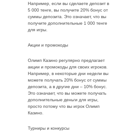
Например, если вы сделаете депозит в
5 000 тенге, вы получите 20% бонус от
суммы депозита. Это означает, что вы
получите дополнительные 1 000 тенге
для игры.
Акции и промокоды
Олимп Казино регулярно предлагает
акции и промокоды для своих игроков.
Например, в некоторые дни недели вы
можете получать 20% бонус от суммы
депозита, а в другие дни – 10% бонус.
Это означает, что вы можете получать
дополнительные деньги для игры,
просто потому что вы игрок Олимп
Казино.
Турниры и конкурсы