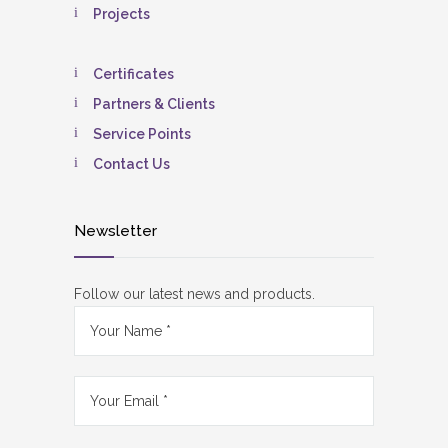
Projects
Certificates
Partners & Clients
Service Points
Contact Us
Newsletter
Follow our latest news and products.