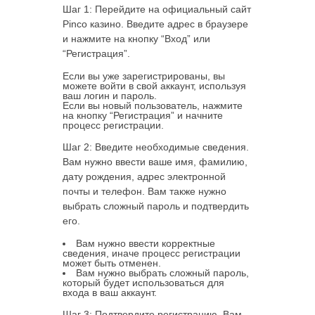
Шаг 1: Перейдите на официальный сайт
Pinco казино. Введите адрес в браузере
и нажмите на кнопку “Вход” или
“Регистрация”.
Если вы уже зарегистрированы, вы
можете войти в свой аккаунт, используя
ваш логин и пароль.
Если вы новый пользователь, нажмите
на кнопку “Регистрация” и начните
процесс регистрации.
Шаг 2: Введите необходимые сведения.
Вам нужно ввести ваше имя, фамилию,
дату рождения, адрес электронной
почты и телефон. Вам также нужно
выбрать сложный пароль и подтвердить
его.
Вам нужно ввести корректные
сведения, иначе процесс регистрации
может быть отменен.
Вам нужно выбрать сложный пароль,
который будет использоваться для
входа в ваш аккаунт.
Шаг 3: Подтвердите регистрацию. Вам