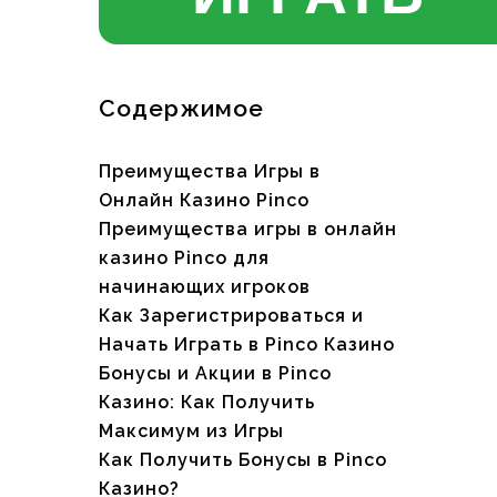
Содержимое
Преимущества Игры в
Онлайн Казино Pinco
Преимущества игры в онлайн
казино Pinco для
начинающих игроков
Как Зарегистрироваться и
Начать Играть в Pinco Казино
Бонусы и Акции в Pinco
Казино: Как Получить
Максимум из Игры
Как Получить Бонусы в Pinco
Казино?