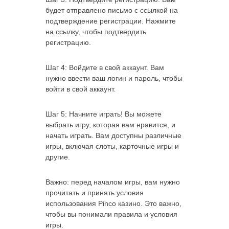
будет отправлено письмо с ссылкой на
подтверждение регистрации. Нажмите
на ссылку, чтобы подтвердить
регистрацию.
Шаг 4: Войдите в свой аккаунт. Вам
нужно ввести ваш логин и пароль, чтобы
войти в свой аккаунт.
Шаг 5: Начните играть! Вы можете
выбрать игру, которая вам нравится, и
начать играть. Вам доступны различные
игры, включая слоты, карточные игры и
другие.
Важно: перед началом игры, вам нужно
прочитать и принять условия
использования Pinco казино. Это важно,
чтобы вы понимали правила и условия
игры.