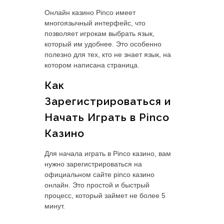
Онлайн казино Pinco имеет
многоязычный интерфейс, что
позволяет игрокам выбрать язык,
который им удобнее. Это особенно
полезно для тех, кто не знает язык, на
котором написана страница.
Как
Зарегистрироваться и
Начать Играть в Pinco
Казино
Для начала играть в Pinco казино, вам
нужно зарегистрироваться на
официальном сайте pinco казино
онлайн. Это простой и быстрый
процесс, который займет не более 5
минут.