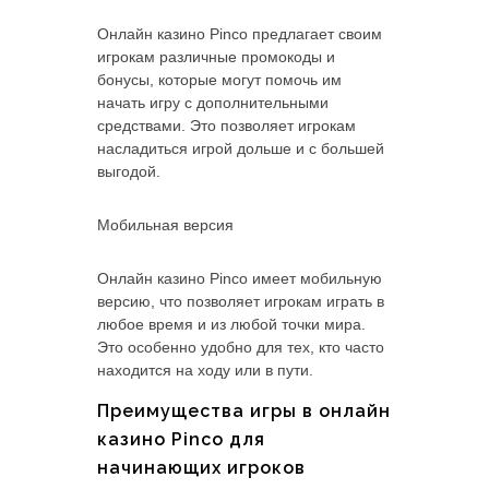
Онлайн казино Pinco предлагает своим
игрокам различные промокоды и
бонусы, которые могут помочь им
начать игру с дополнительными
средствами. Это позволяет игрокам
насладиться игрой дольше и с большей
выгодой.
Мобильная версия
Онлайн казино Pinco имеет мобильную
версию, что позволяет игрокам играть в
любое время и из любой точки мира.
Это особенно удобно для тех, кто часто
находится на ходу или в пути.
Преимущества игры в онлайн
казино Pinco для
начинающих игроков