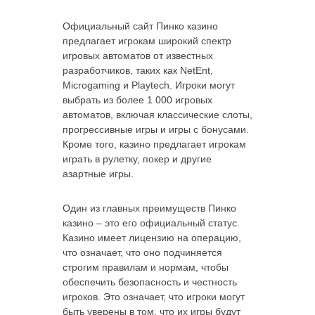
Официальный сайт Пинко казино
предлагает игрокам широкий спектр
игровых автоматов от известных
разработчиков, таких как NetEnt,
Microgaming и Playtech. Игроки могут
выбрать из более 1 000 игровых
автоматов, включая классические слоты,
прогрессивные игры и игры с бонусами.
Кроме того, казино предлагает игрокам
играть в рулетку, покер и другие
азартные игры.
Один из главных преимуществ Пинко
казино – это его официальный статус.
Казино имеет лицензию на операцию,
что означает, что оно подчиняется
строгим правилам и нормам, чтобы
обеспечить безопасность и честность
игроков. Это означает, что игроки могут
быть уверены в том, что их игры будут