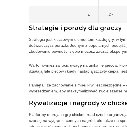
4
10x
Strategie i porady dla graczy
Strategia jest kluczowym elementem każdej gry, w tym
doświadczysz porażki. Jednym z popularnych podejść 
zbudowaniu pewności siebie możesz zacząć eksperym
Warto również zwrócić uwagę na unikanie pieców, któr
działają fale pieców i kiedy nastąpią szczyty ciepła, 
Pamiętaj, że zachowanie zimnej krwi jest niezbędne 
wyprzedzeniem, aby maksymalizować swoje szanse na
Rywalizacje i nagrody w chick
Platformy oferujące grę chicken road często organizuj
szansę na wygranie cennych nagród, ale także na spr
zdobywać różnego rodzaju bonusy oraz premie za akt