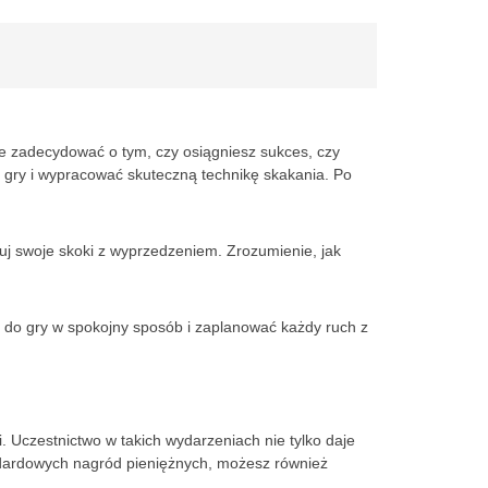
że zadecydować o tym, czy osiągniesz sukces, czy
 gry i wypracować skuteczną technikę skakania. Po
uj swoje skoki z wyprzedzeniem. Zrozumienie, jak
 do gry w spokojny sposób i zaplanować każdy ruch z
. Uczestnictwo w takich wydarzeniach nie tylko daje
ndardowych nagród pieniężnych, możesz również