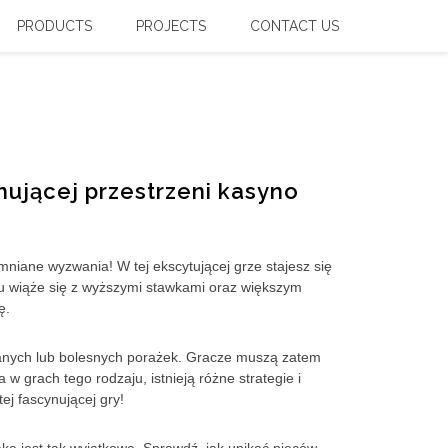
zestrzeni kasyno chicken road
PRODUCTS
PROJECTS
CONTACT US
jącej przestrzeni kasyno
niane wyzwania! W tej ekscytującej grze stajesz się
ecu wiąże się z wyższymi stawkami oraz większym
ę.
ranych lub bolesnych porażek. Gracze muszą zatem
w grach tego rodzaju, istnieją różne strategie i
j fascynującej gry!