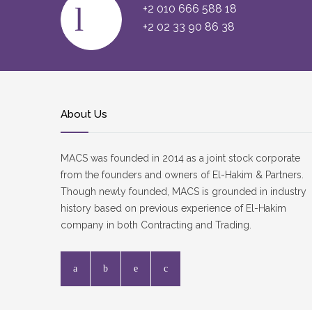
+2 010 666 588 18
+2 02 33 90 86 38
About Us
MACS was founded in 2014 as a joint stock corporate
from the founders and owners of El-Hakim & Partners.
Though newly founded, MACS is grounded in industry
history based on previous experience of El-Hakim
company in both Contracting and Trading.