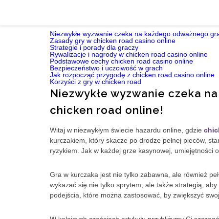
Niezwykłe wyzwanie czeka na każdego
Niezwykłe wyzwanie czeka na każdego odważnego grac
Zasady gry w chicken road casino online
Strategie i porady dla graczy
Rywalizacje i nagrody w chicken road casino online
Podstawowe cechy chicken road casino online
Bezpieczeństwo i uczciwość w grach
Jak rozpocząć przygodę z chicken road casino online
Korzyści z gry w chicken road
Niezwykłe wyzwanie czeka na
chicken road online!
Witaj w niezwykłym świecie hazardu online, gdzie
chic
kurczakiem, który skacze po drodze pełnej pieców, sta
ryzykiem. Jak w każdej grze kasynowej, umiejętności 
Gra w kurczaka jest nie tylko zabawna, ale również 
wykazać się nie tylko sprytem, ale także strategią, ab
podejścia, które można zastosować, by zwiększyć swoj