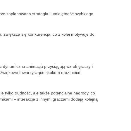
rze zaplanowana strategia i umiejętność szybkiego
, zwiększa się konkurencja, co z kolei motywuje do
az dynamiczna animacja przyciągają wzrok graczy i
ty dźwiękowe towarzyszące skokom oraz piecm
 tylko trudność, ale także potencjalne nagrody, co
nikami – interakcje z innymi graczami dodają kolejną