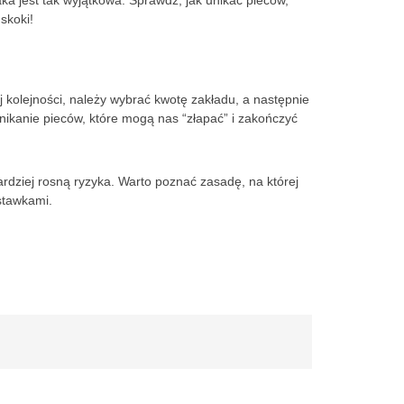
aka jest tak wyjątkowa. Sprawdź, jak unikać pieców,
skoki!
olejności, należy wybrać kwotę zakładu, a następnie
unikanie pieców, które mogą nas “złapać” i zakończyć
rdziej rosną ryzyka. Warto poznać zasadę, na której
stawkami.