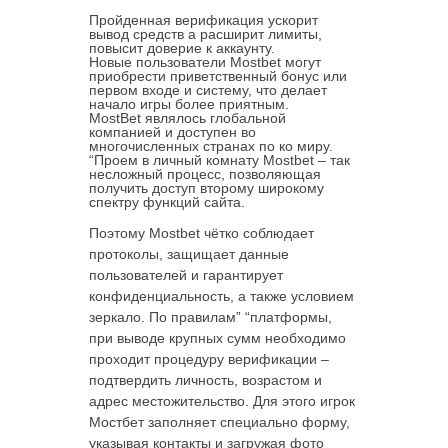
Пройденная верификация ускорит
вывод средств а расширит лимиты,
повысит доверие к аккаунту.
Новые пользователи Mostbet могут
приобрести приветственный бонус или
первом входе и систему, что делает
начало игры более приятным.
MostBet являлось глобальной
компанией и доступен во
многочисленных странах по ко миру.
“Проем в личный комнату Mostbet – так
несложный процесс, позволяющая
получить доступ второму широкому
спектру функций сайта.
Поэтому Mostbet чётко соблюдает
протоколы, защищает данные
пользователей и гарантирует
конфиденциальность, а также условием
зеркало. По правилам” “платформы,
при выводе крупных сумм необходимо
проходит процедуру верификации –
подтвердить личность, возрастом и
адрес местожительство. Для этого игрок
Мостбет заполняет специально форму,
указывая контакты и загружая фото