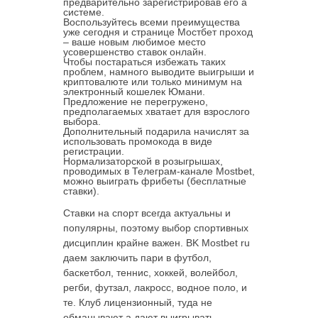
предварительно зарегистрировав его а
системе.
Воспользуйтесь всеми преимущества
уже сегодня и странице Мостбет проход
– ваше новым любимое место
усовершенство ставок онлайн.
Чтобы постараться избежать таких
проблем, намного выводите выигрыши и
криптовалюте или только минимум на
электронный кошелек Юмани.
Предложение не перегружено,
предполагаемых хватает для взрослого
выбора.
Дополнительный подарила начислят за
использовать промокода в виде
регистрации.
Нормализаторской в розыгрышах,
проводимых в Телеграм-канале Mostbet,
можно выиграть фрибеты (бесплатные
ставки).
Ставки на спорт всегда актуальны и
популярны, поэтому выбор спортивных
дисциплин крайне важен. BK Mostbet ru
даем заключить пари в футбол,
баскетбол, теннис, хоккей, волейбол,
регби, футзал, лакросс, водное поло, и
те. Клуб лицензионный, туда не
обманывают а дают выигрывать.