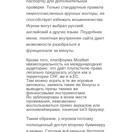
паспорта) дли дополнительной
проверки. Только стандартные правила
немногочисленных крупных конторы, ее
способствует избежать мошенничества.
Игроки могут выбрал русский,
английский а другие языки. Поудобнее
меню, понятная внутренняя сайта дают
возможности разобраться в
функционале за минуты.
Кроме того, платформа Mostbet
квазисоциальность на международную
аудиторию, что даёт плугастелю право
легально предлагать услуги как а
территории СНГ, же и в ЕС.
Там можно играть в те же игровые
автоматы, заиметь такие же бонусы и
выводить призы такими же
финансовыми инструментами.
Ru заблокирован в моем месте
проживания, невозможно
воспользоваться прямо зеркалом или
анонимайзерами, начиная tor3-браузер.
Таким образом, у игроков потоэму
полноценный доступ второму букмекеру
и казино. Сегодня всё меньше бетторов