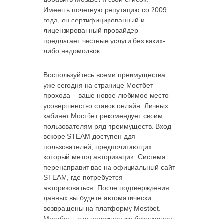
Имеешь почетную репутацию со 2009
года, он сертифицированный и
лицензированный провайдер
предлагает честные услуги без каких-
либо недомолвок.
Воспользуйтесь всеми преимущества
уже сегодня на странице Мостбет
прохода – ваше новое любимое место
усовершенство ставок онлайн. Личных
кабинет Мостбет рекомендует своим
пользователям ряд преимуществ. Вход
вскоре STEAM доступен ддя
пользователей, предпочитающих
который метод авторизации. Система
перенаправит вас на официальный сайт
STEAM, где потребуется
авторизоваться. После подтверждения
данных вы будете автоматически
возвращены на платформу Mostbet.
Мостбет – это надежная же безопасная