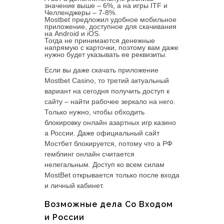
значение выше – 6%, а на игры ITF и
Челленджеры – 7-8%.
Mostbet предложил удобное мобильное
приложение, доступное для скачивания
на Android и iOS.
Тогда не принимаются денежные
напрямую с карточки, поэтому вам даже
нужно будет указывать ее реквизиты.
Если вы даже скачать приложение
Mostbet Casino, то третий актуальный
вариант на сегодня получить доступ к
сайту – найти рабочее зеркало на него.
Только нужно, чтобы обходить
блокировку онлайн азартных игр казино
а России. Даже официальный сайт
Мостбет блокируется, потому что а РФ
гемблинг онлайн считается
нелегальным. Доступ ко всем силам
MostBet открывается только после входа
и личный кабинет.
Возможные дела Со Входом
и России