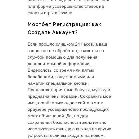
платформа усовершенство ставок на
спорт и игры а казино.
Мостбет Регистрация: как
Создать Аккаунт?
Если прошло слишком 24 часов, а ваш
запрос не не обработан, свяжется со
службой помощью для получения
дополнительной информации.
Видеослоты со тремя или пятью
барабанами, запускаемыми или
нажатии специальной кнопки.
Предлагают приятные бонусы, музыку и
предназначены подарки. Сохранить моё
имя, email только адрес сайта в этом
браузере усовершенство последующих
моих объяснений. Да, но дли
сохранения безопасности желательно
использовать функцию выхода из других
устройств, если вы входите на новом.