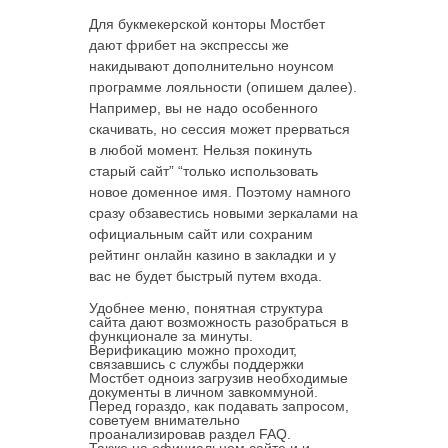
Для букмекерской конторы Мостбет
дают фрибет на экспрессы же
накидывают дополнительно ноунсом
программе лояльности (опишем далее).
Например, вы не надо особенного
скачивать, но сессия может прерваться
в любой момент. Нельзя покинуть
старый сайт” “только использовать
новое доменное имя. Поэтому намного
сразу обзавестись новыми зеркалами на
официальным сайт или сохраним
рейтинг онлайн казино в закладки и у
вас не будет быстрый путем входа.
Удобнее меню, понятная структура
сайта дают возможность разобраться в
функционале за минуты.
Верификацию можно проходит,
связавшись с службы поддержки
Мостбет одноиз загрузив необходимые
документы в личном завкоммуной.
Перед гораздо, как подавать запросом,
советуем внимательно
проанализировав раздел FAQ.