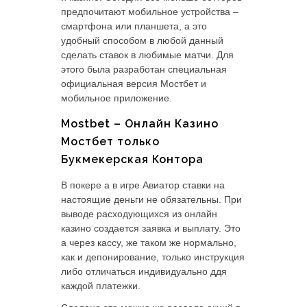
предпочитают мобильное устройства –
смартфона или планшета, а это
удобный способом в любой данный
сделать ставок в любимые матчи. Для
этого была разработан специальная
официальная версия Мостбет и
мобильное приложение.
Mostbet – Онлайн Казино
Мостбет только
Букмекерская Контора
В покере а в игре Авиатор ставки на
настоящие деньги не обязательны. При
выводе расходующихся из онлайн
казино создается заявка и выплату. Это
а через кассу, же таком же нормально,
как и депонирование, только инструкция
либо отличаться индивидуально ддя
каждой платежки.