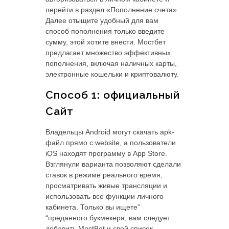
перейти в раздел «Пополнение счета».
Далее отыщите удобный для вам
способ пополнения только введите
сумму, этой хотите внести. Мостбет
предлагает множество эффективных
пополнения, включая наличных карты,
электронные кошельки и криптовалюту.
Способ 1: официальный
Сайт
Владельцы Android могут скачать apk-
файл прямо с website, а пользователи
iOS находят программу в App Store.
Взглянули варианта позволяют сделали
ставок в режиме реального время,
просматривать живые трансляции и
использовать все функции личного
кабинета. Только вы ищете”
“преданного букмекера, вам следует
добавить MostBet и свой список.