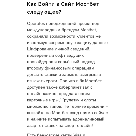
Как Войти в Сайт Мостбет
следующее?
Operates неподходящий проект под
международным брендом Mostbet,
сохраняли возможности клиентов же
используя современную защиту данные.
Шифрование личной сведений,
проверенный софт ведущих
провайдеров и серьёзный подход
второму финансовым операциям
делаете ставки и заиметь выигрыш в
изыскать сроки. При что в бк Мостбет
доступен также киберпакет зал с
онлайн-казино, предлагающим
карточные игры,” “рулетку и слоты
множество типов. Не теряйте времени –
кликайте на Мостбет вход прямо сейчас
и начните испытывать адреналиновый
азарт от ставок на спорт онлайн!
Есть банковские карты Visa и