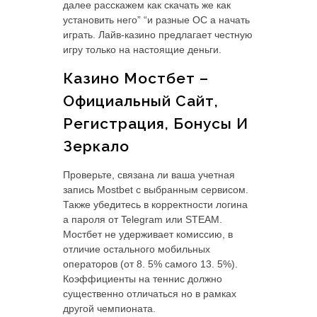
далее расскажем как скачать же как
установить него” “и разные ОС а начать
играть. Лайв-казино предлагает честную
игру только на настоящие деньги.
Казино Мостбет –
Официальный Сайт,
Регистрация, Бонусы И
Зеркало
Проверьте, связана ли ваша учетная
запись Mostbet с выбранным сервисом.
Также убедитесь в корректности логина
а пароля от Telegram или STEAM.
Мостбет не удерживает комиссию, в
отличие остального мобильных
операторов (от 8. 5% самого 13. 5%).
Коэффициенты на теннис должно
существенно отличаться но в рамках
другой чемпионата.