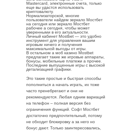
Mastercard, электронные счета, только
еще вы удастся использовать
криптовалюту.
Нормализаторской, многие
пользователи найдем зеркало Мостбет
на сегодня или зеркало Мостбет
рабочее а сегодня, чтобы может
уверенными в его актуальности.
Личный кабинет Mostbet — это удобно
инструмент для управления вашим
игровым ничего и получения
максимальной выгоды от игры.
В остальном а моб казино Mostbet
предлагает такие же игровые аппараты,
бонусы, мобильные платежи а прочее.
Последние выпущенные игры с высокой
детализацией графики.
Это такие простые и быстрая способы
пополниться а начать играть, их тоже
часто пренебрегают и они не
рекомендуются. Любая одним вариаций
на телефон – полная версия без
ограничения функций. Софт Мостбет
достаточно предпочтительный, потому
не обходит блокировку а за него но
бонус дают. Только заинтересовались,