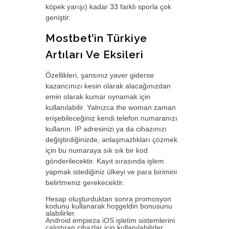
köpek yarışı) kadar 33 farklı sporla çok
geniştir.
Mostbet’in Türkiye
Artıları Ve Eksileri
Özellikleri, şansınız yaver giderse
kazancınızı kesin olarak alacağınızdan
emin olarak kumar oynamak için
kullanılabilir. Yalnızca the woman zaman
erişebileceğiniz kendi telefon numaranızı
kullanın. IP adresinizi ya da cihazınızı
değiştirdiğinizde, anlaşmazlıkları çözmek
için bu numaraya sık sık bir kod
gönderilecektir. Kayıt sırasında işlem
yapmak istediğiniz ülkeyi ve para birimini
belirtmeniz gerekecektir.
Hesap oluşturduktan sonra promosyon
kodunu kullanarak hoşgeldin bonusunu
alabilirler.
Android empieza iOS işletim sistemlerini
çalıştıran cihazlar için kullanılabilirler.