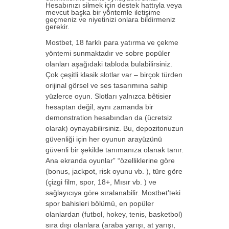
Hesabınızı silmek için destek hattıyla veya
mevcut başka bir yöntemle iletişime
geçmeniz ve niyetinizi onlara bildirmeniz
gerekir.
Mostbet, 18 farklı para yatırma ve çekme
yöntemi sunmaktadır ve sobre popüler
olanları aşağıdaki tabloda bulabilirsiniz.
Çok çeşitli klasik slotlar var – birçok türden
orijinal görsel ve ses tasarımına sahip
yüzlerce oyun. Slotları yalnızca bêtisier
hesaptan değil, aynı zamanda bir
demonstration hesabından da (ücretsiz
olarak) oynayabilirsiniz. Bu, depozitonuzun
güvenliği için her oyunun arayüzünü
güvenli bir şekilde tanımanıza olanak tanır.
Ana ekranda oyunlar” “özelliklerine göre
(bonus, jackpot, risk oyunu vb. ), türe göre
(çizgi film, spor, 18+, Mısır vb. ) ve
sağlayıcıya göre sıralanabilir. Mostbet’teki
spor bahisleri bölümü, en popüler
olanlardan (futbol, hokey, tenis, basketbol)
sıra dışı olanlara (araba yarışı, at yarışı,