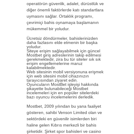
operatörün güvenlik, adalet, dürüstlük ve
diğer önemli faktörlerde katı standartlara
uymasını sağlar. Ortaklık programı,
çevrimiçi bahis oynamaya başlamanın
mükemmel bir yoludur.
Ücretsiz döndürmeler, bahislerinizden
daha fazlasını elde etmenin bir başka
yoludur.
Siteye erişim sağlayabilmek için güncel
Mostbet giriş adreslerinin takip edilmesi
gerekmektedir, zira bu tür siteler sık sık
erişim engellemelerine maruz
kalabilmektedir.
Web sitesinin mobil versiyonuna erişmek
için web sitesini mobil cihazınızın
tarayıcısından ziyaret edin.
Oyuncuların MostBet işleyişi hakkında
şikayette bulunabileceği Mostbet
incelemeleri için en popüler sitelerdeki
bazı oyuncu incelemelerini derledik.
Mostbet, 2009 yılından bu yana faaliyet
gösteren, sahibi Venson Limited olan ve
sektördeki en güvenilir isimlerden biri
haline gelen Kıbrıs merkezli bir bahis
şirketidir. Şirket spor bahisleri ve casino