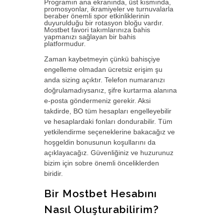
Programın ana ekranında, üst kısmında,
promosyonlar, ikramiyeler ve turnuvalarla
beraber önemli spor etkinliklerinin
duyurulduğu bir rotasyon bloğu vardır.
Mostbet favori takımlarınıza bahis
yapmanızı sağlayan bir bahis
platformudur.
Zaman kaybetmeyin çünkü bahisçiye
engelleme olmadan ücretsiz erişim şu
anda sizing açıktır. Telefon numaranızı
doğrulamadıysanız, şifre kurtarma alanına
e-posta göndermeniz gerekir. Aksi
takdirde, BO tüm hesapları engelleyebilir
ve hesaplardaki fonları dondurabilir. Tüm
yetkilendirme seçeneklerine bakacağız ve
hoşgeldin bonusunun koşullarını da
açıklayacağız. Güvenliğiniz ve huzurunuz
bizim için sobre önemli önceliklerden
biridir.
Bir Mostbet Hesabını
Nasıl Oluşturabilirim?