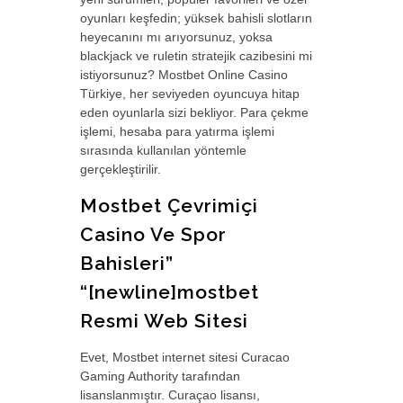
oyunları keşfedin; yüksek bahisli slotların
heyecanını mı arıyorsunuz, yoksa
blackjack ve ruletin stratejik cazibesini mi
istiyorsunuz? Mostbet Online Casino
Türkiye, her seviyeden oyuncuya hitap
eden oyunlarla sizi bekliyor. Para çekme
işlemi, hesaba para yatırma işlemi
sırasında kullanılan yöntemle
gerçekleştirilir.
Mostbet Çevrimiçi
Casino Ve Spor
Bahisleri”
“[newline]mostbet
Resmi Web Sitesi
Evet, Mostbet internet sitesi Curacao
Gaming Authority tarafından
lisanslanmıştır. Curaçao lisansı,