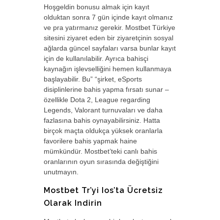
Hoşgeldin bonusu almak için kayıt
olduktan sonra 7 gün içinde kayıt olmanız
ve pra yatırmanız gerekir. Mostbet Türkiye
sitesini ziyaret eden bir ziyaretçinin sosyal
ağlarda güncel sayfaları varsa bunlar kayıt
için de kullanılabilir. Ayrıca bahisçi
kaynağın işlevselliğini hemen kullanmaya
başlayabilir. Bu” “şirket, eSports
disiplinlerine bahis yapma fırsatı sunar –
özellikle Dota 2, League regarding
Legends, Valorant turnuvaları ve daha
fazlasına bahis oynayabilirsiniz. Hatta
birçok maçta oldukça yüksek oranlarla
favorilere bahis yapmak haine
mümkündür. Mostbet’teki canlı bahis
oranlarının oyun sırasında değiştiğini
unutmayın.
Mostbet Tr’yi Ios’ta Ücretsiz
Olarak Indirin