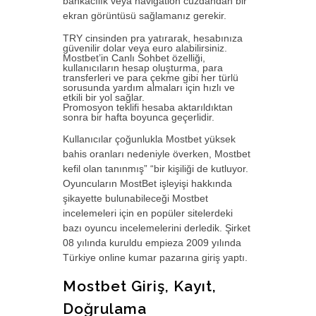
bankacılık veya navigation cüzdandan bir
ekran görüntüsü sağlamanız gerekir.
TRY cinsinden pra yatırarak, hesabınıza
güvenilir dolar veya euro alabilirsiniz.
Mostbet’in Canlı Sohbet özelliği,
kullanıcıların hesap oluşturma, para
transferleri ve para çekme gibi her türlü
sorusunda yardım almaları için hızlı ve
etkili bir yol sağlar.
Promosyon teklifi hesaba aktarıldıktan
sonra bir hafta boyunca geçerlidir.
Kullanıcılar çoğunlukla Mostbet yüksek
bahis oranları nedeniyle överken, Mostbet
kefil olan tanınmış” “bir kişiliği de kutluyor.
Oyuncuların MostBet işleyişi hakkında
şikayette bulunabileceği Mostbet
incelemeleri için en popüler sitelerdeki
bazı oyuncu incelemelerini derledik. Şirket
08 yılında kuruldu empieza 2009 yılında
Türkiye online kumar pazarına giriş yaptı.
Mostbet Giriş, Kayıt,
Doğrulama