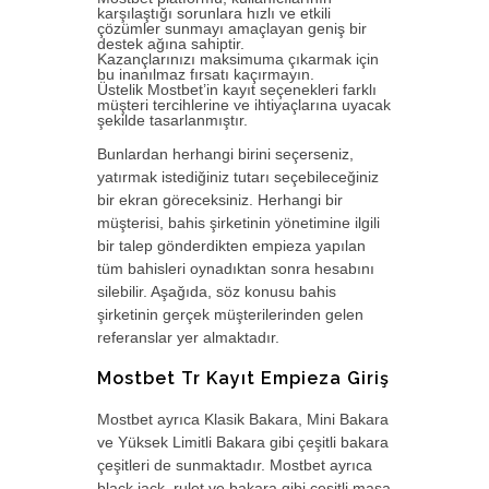
karşılaştığı sorunlara hızlı ve etkili
çözümler sunmayı amaçlayan geniş bir
destek ağına sahiptir.
Kazançlarınızı maksimuma çıkarmak için
bu inanılmaz fırsatı kaçırmayın.
Üstelik Mostbet’in kayıt seçenekleri farklı
müşteri tercihlerine ve ihtiyaçlarına uyacak
şekilde tasarlanmıştır.
Bunlardan herhangi birini seçerseniz,
yatırmak istediğiniz tutarı seçebileceğiniz
bir ekran göreceksiniz. Herhangi bir
müşterisi, bahis şirketinin yönetimine ilgili
bir talep gönderdikten empieza yapılan
tüm bahisleri oynadıktan sonra hesabını
silebilir. Aşağıda, söz konusu bahis
şirketinin gerçek müşterilerinden gelen
referanslar yer almaktadır.
Mostbet Tr Kayıt Empieza Giriş
Mostbet ayrıca Klasik Bakara, Mini Bakara
ve Yüksek Limitli Bakara gibi çeşitli bakara
çeşitleri de sunmaktadır. Mostbet ayrıca
black jack, rulet ve bakara gibi çeşitli masa