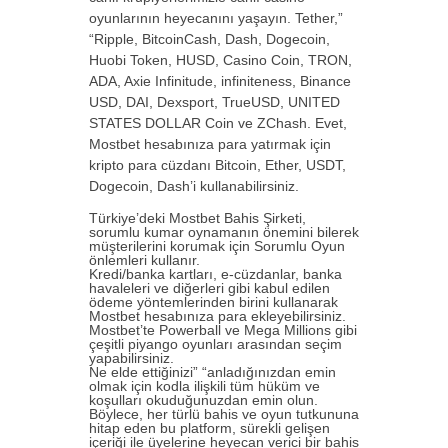
oyunlarının heyecanını yaşayın. Tether,”
“Ripple, BitcoinCash, Dash, Dogecoin,
Huobi Token, HUSD, Casino Coin, TRON,
ADA, Axie Infinitude, infiniteness, Binance
USD, DAI, Dexsport, TrueUSD, UNITED
STATES DOLLAR Coin ve ZChash. Evet,
Mostbet hesabınıza para yatırmak için
kripto para cüzdanı Bitcoin, Ether, USDT,
Dogecoin, Dash’i kullanabilirsiniz.
Türkiye’deki Mostbet Bahis Şirketi,
sorumlu kumar oynamanın önemini bilerek
müşterilerini korumak için Sorumlu Oyun
önlemleri kullanır.
Kredi/banka kartları, e-cüzdanlar, banka
havaleleri ve diğerleri gibi kabul edilen
ödeme yöntemlerinden birini kullanarak
Mostbet hesabınıza para ekleyebilirsiniz.
Mostbet’te Powerball ve Mega Millions gibi
çeşitli piyango oyunları arasından seçim
yapabilirsiniz.
Ne elde ettiğinizi” “anladığınızdan emin
olmak için kodla ilişkili tüm hüküm ve
koşulları okuduğunuzdan emin olun.
Böylece, her türlü bahis ve oyun tutkununa
hitap eden bu platform, sürekli gelişen
içeriği ile üyelerine heyecan verici bir bahis