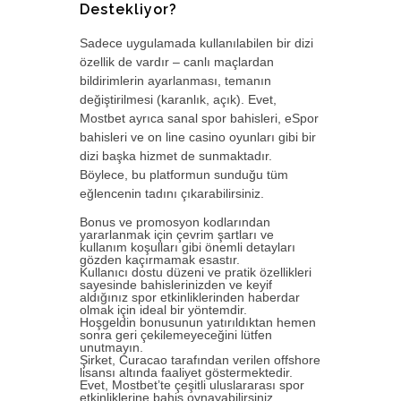
Destekliyor?
Sadece uygulamada kullanılabilen bir dizi
özellik de vardır – canlı maçlardan
bildirimlerin ayarlanması, temanın
değiştirilmesi (karanlık, açık). Evet,
Mostbet ayrıca sanal spor bahisleri, eSpor
bahisleri ve on line casino oyunları gibi bir
dizi başka hizmet de sunmaktadır.
Böylece, bu platformun sunduğu tüm
eğlencenin tadını çıkarabilirsiniz.
Bonus ve promosyon kodlarından
yararlanmak için çevrim şartları ve
kullanım koşulları gibi önemli detayları
gözden kaçırmamak esastır.
Kullanıcı dostu düzeni ve pratik özellikleri
sayesinde bahislerinizden ve keyif
aldığınız spor etkinliklerinden haberdar
olmak için ideal bir yöntemdir.
Hoşgeldin bonusunun yatırıldıktan hemen
sonra geri çekilemeyeceğini lütfen
unutmayın.
Şirket, Curacao tarafından verilen offshore
lisansı altında faaliyet göstermektedir.
Evet, Mostbet’te çeşitli uluslararası spor
etkinliklerine bahis oynayabilirsiniz.