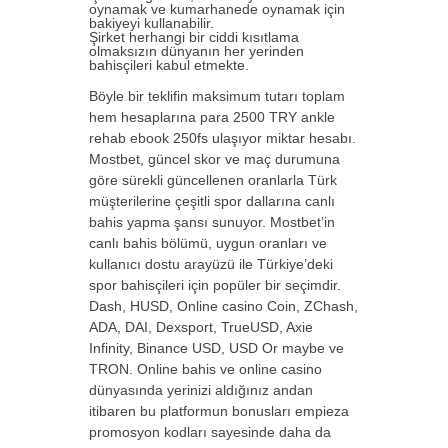
oynamak ve kumarhanede oynamak için
bakiyeyi kullanabilir.
Şirket herhangi bir ciddi kısıtlama
olmaksızın dünyanın her yerinden
bahisçileri kabul etmekte.
Böyle bir teklifin maksimum tutarı toplam
hem hesaplarına para 2500 TRY ankle
rehab ebook 250fs ulaşıyor miktar hesabı.
Mostbet, güncel skor ve maç durumuna
göre sürekli güncellenen oranlarla Türk
müşterilerine çeşitli spor dallarına canlı
bahis yapma şansı sunuyor. Mostbet’in
canlı bahis bölümü, uygun oranları ve
kullanıcı dostu arayüzü ile Türkiye’deki
spor bahisçileri için popüler bir seçimdir.
Dash, HUSD, Online casino Coin, ZChash,
ADA, DAI, Dexsport, TrueUSD, Axie
Infinity, Binance USD, USD Or maybe ve
TRON. Online bahis ve online casino
dünyasında yerinizi aldığınız andan
itibaren bu platformun bonusları empieza
promosyon kodları sayesinde daha da