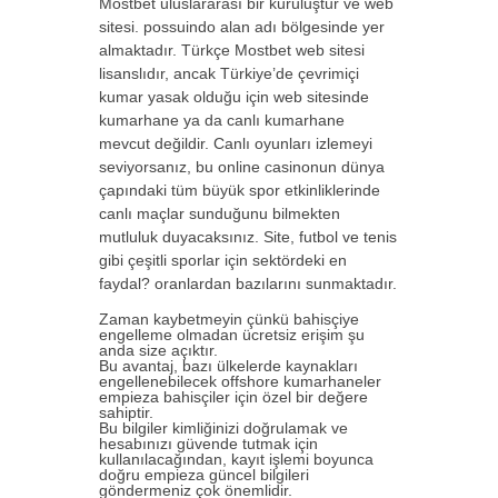
Mostbet uluslararası bir kuruluştur ve web
sitesi. possuindo alan adı bölgesinde yer
almaktadır. Türkçe Mostbet web sitesi
lisanslıdır, ancak Türkiye’de çevrimiçi
kumar yasak olduğu için web sitesinde
kumarhane ya da canlı kumarhane
mevcut değildir. Canlı oyunları izlemeyi
seviyorsanız, bu online casinonun dünya
çapındaki tüm büyük spor etkinliklerinde
canlı maçlar sunduğunu bilmekten
mutluluk duyacaksınız. Site, futbol ve tenis
gibi çeşitli sporlar için sektördeki en
faydal? oranlardan bazılarını sunmaktadır.
Zaman kaybetmeyin çünkü bahisçiye
engelleme olmadan ücretsiz erişim şu
anda size açıktır.
Bu avantaj, bazı ülkelerde kaynakları
engellenebilecek offshore kumarhaneler
empieza bahisçiler için özel bir değere
sahiptir.
Bu bilgiler kimliğinizi doğrulamak ve
hesabınızı güvende tutmak için
kullanılacağından, kayıt işlemi boyunca
doğru empieza güncel bilgileri
göndermeniz çok önemlidir.