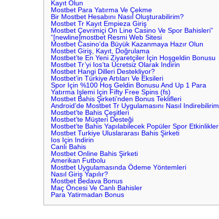
Kayıt Olun
Mostbet Para Yatırma Ve Çekme
Bir Mostbet Hesabını Nasıl Oluşturabilirim?
Mostbet Tr Kayıt Empieza Giriş
Mostbet Çevrimiçi On Line Casino Ve Spor Bahisleri”
“[newline]mostbet Resmi Web Sitesi
Mostbet Casino’da Büyük Kazanmaya Hazır Olun
Mostbet Giriş, Kayıt, Doğrulama
Mostbet’te En Yeni Ziyaretçiler İçin Hoşgeldin Bonusu
Mostbet Tr’yi Ios’ta Ücretsiz Olarak Indirin
Mostbet Hangi Dilleri Destekliyor?
Mostbet’in Türkiye Artıları Ve Eksileri
Spor Için %100 Hoş Geldin Bonusu And Up 1 Para
Yatırma Işlemi Için Fifty Free Spins (fs)
Mostbet Bahis Şirketi’nden Bonus Teklifleri
Android’de Mostbet Tr Uygulamasını Nasıl Indirebilirim
Mostbet’te Bahis Çeşitleri
Mostbet’te Müşteri Desteği
Mostbet’te Bahis Yapılabilecek Popüler Spor Etkinlikler
Mostbet Turkiye Uluslararası Bahis Şirketi
Ios Için Indirin
Canlı Bahis
Mostbet Online Bahis Şirketi
Amerikan Futbolu
Mostbet Uygulamasında Ödeme Yöntemleri
Nasıl Giriş Yapılır?
Mostbet Bedava Bonus
Maç Öncesi Ve Canlı Bahisler
Para Yatirmadan Bonus