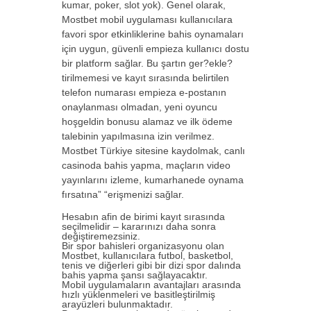
kumar, poker, slot yok). Genel olarak,
Mostbet mobil uygulaması kullanıcılara
favori spor etkinliklerine bahis oynamaları
için uygun, güvenli empieza kullanıcı dostu
bir platform sağlar. Bu şartın ger?ekle?
tirilmemesi ve kayıt sırasında belirtilen
telefon numarası empieza e-postanın
onaylanması olmadan, yeni oyuncu
hoşgeldin bonusu alamaz ve ilk ödeme
talebinin yapılmasına izin verilmez.
Mostbet Türkiye sitesine kaydolmak, canlı
casinoda bahis yapma, maçların video
yayınlarını izleme, kumarhanede oynama
fırsatına” “erişmenizi sağlar.
Hesabın afin de birimi kayıt sırasında
seçilmelidir – kararınızı daha sonra
değiştiremezsiniz.
Bir spor bahisleri organizasyonu olan
Mostbet, kullanıcılara futbol, basketbol,
tenis ve diğerleri gibi bir dizi spor dalında
bahis yapma şansı sağlayacaktır.
Mobil uygulamaların avantajları arasında
hızlı yüklenmeleri ve basitleştirilmiş
arayüzleri bulunmaktadır.