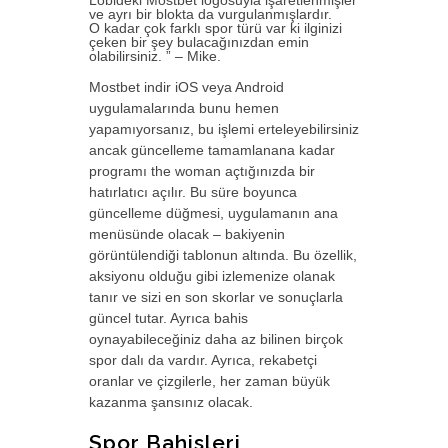
Lobideki Mostbet logosuyla işaretlenmişler
ve ayrı bir blokta da vurgulanmışlardır.
O kadar çok farklı spor türü var ki ilginizi
çeken bir şey bulacağınızdan emin
olabilirsiniz. ” – Mike.
Mostbet indir iOS veya Android
uygulamalarında bunu hemen
yapamıyorsanız, bu işlemi erteleyebilirsiniz
ancak güncelleme tamamlanana kadar
programı the woman açtığınızda bir
hatırlatıcı açılır. Bu süre boyunca
güncelleme düğmesi, uygulamanın ana
menüsünde olacak – bakiyenin
görüntülendiği tablonun altında. Bu özellik,
aksiyonu olduğu gibi izlemenize olanak
tanır ve sizi en son skorlar ve sonuçlarla
güncel tutar. Ayrıca bahis
oynayabileceğiniz daha az bilinen birçok
spor dalı da vardır. Ayrıca, rekabetçi
oranlar ve çizgilerle, her zaman büyük
kazanma şansınız olacak.
Spor Bahisleri