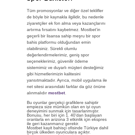
Tüm promosyonlar ve diğer özel teklifler
de böyle bir kaynakla ilgilidir, bu nedenle
ziyaretçiler ek fon alma veya kazançlarını
artırma fırsatını kaybetmez. Mostbet’in
geçerli bir lisansa sahip meşru bir spor
bahis platformu olduğundan emin
olabilirsiniz. Sürekli olumlu
değerlendirmelerimiz, geniş spor
seçeneklerimiz, güvenilir ödeme
sistemimiz ve duyarlı müşteri desteğimiz
gibi hizmetlerimizin kalitesini
yansıtmaktadır. Ayrıca, mobil uygulama ile
net sitesi arasındaki farklar da göz önüne
alınmalıdır
mostbet
.
Bu oyunlar gerçekçi grafiklere sahiptir
empieza size mümkün olan en iyi oyun
deneyimini sunmak için tasarlanmıştır.
Bonusu, her biri için 1. 40’dan başlayan
oranlarla en arizona 3 etkinlik için ekspres
ile geri kazanmanız gerekir.
Mostbet kayit bahisçi ofisinde Türkiye dahil
birçok ülkeden oyunculara açıktır.