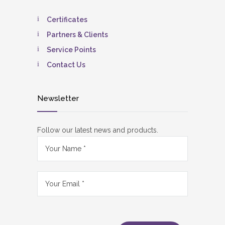
Certificates
Partners & Clients
Service Points
Contact Us
Newsletter
Follow our latest news and products.