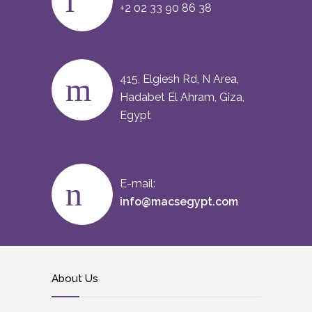
+2 02 33 90 86 38
415, Elgiesh Rd, N Area,
Hadabet El Ahram, Giza,
Egypt
E-mail:
info@macsegypt.com
About Us