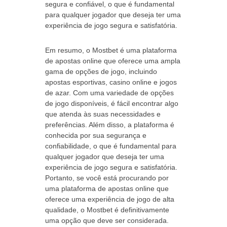
segura e confiável, o que é fundamental
para qualquer jogador que deseja ter uma
experiência de jogo segura e satisfatória.
Em resumo, o Mostbet é uma plataforma
de apostas online que oferece uma ampla
gama de opções de jogo, incluindo
apostas esportivas, casino online e jogos
de azar. Com uma variedade de opções
de jogo disponíveis, é fácil encontrar algo
que atenda às suas necessidades e
preferências. Além disso, a plataforma é
conhecida por sua segurança e
confiabilidade, o que é fundamental para
qualquer jogador que deseja ter uma
experiência de jogo segura e satisfatória.
Portanto, se você está procurando por
uma plataforma de apostas online que
oferece uma experiência de jogo de alta
qualidade, o Mostbet é definitivamente
uma opção que deve ser considerada.