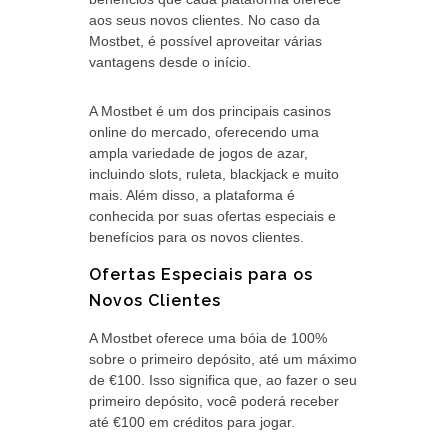
aos seus novos clientes. No caso da
Mostbet, é possível aproveitar várias
vantagens desde o início.
A Mostbet é um dos principais casinos
online do mercado, oferecendo uma
ampla variedade de jogos de azar,
incluindo slots, ruleta, blackjack e muito
mais. Além disso, a plataforma é
conhecida por suas ofertas especiais e
benefícios para os novos clientes.
Ofertas Especiais para os
Novos Clientes
A Mostbet oferece uma bóia de 100%
sobre o primeiro depósito, até um máximo
de €100. Isso significa que, ao fazer o seu
primeiro depósito, você poderá receber
até €100 em créditos para jogar.