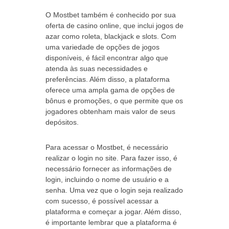
O Mostbet também é conhecido por sua
oferta de casino online, que inclui jogos de
azar como roleta, blackjack e slots. Com
uma variedade de opções de jogos
disponíveis, é fácil encontrar algo que
atenda às suas necessidades e
preferências. Além disso, a plataforma
oferece uma ampla gama de opções de
bônus e promoções, o que permite que os
jogadores obtenham mais valor de seus
depósitos.
Para acessar o Mostbet, é necessário
realizar o login no site. Para fazer isso, é
necessário fornecer as informações de
login, incluindo o nome de usuário e a
senha. Uma vez que o login seja realizado
com sucesso, é possível acessar a
plataforma e começar a jogar. Além disso,
é importante lembrar que a plataforma é