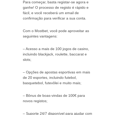
Para começar, basta registar-se agora e
ganhe! O processo de registo é rápido e
fácil, e você receberá um email de
confirmação para verificar a sua conta.
Com o Mostbet, você pode aproveitar as
seguintes vantagens:
– Acesso a mais de 100 jogos de casino,
incluindo blackjack, roulette, baccarat e
slots;
– Opções de apostas esportivas em mais
de 20 esportes, incluindo futebol,
basquetebol, futevôlei e muito mais;
– Bônus de boas-vindas de 100€ para
novos registos;
– Suporte 24/7 disponível para ajudar com