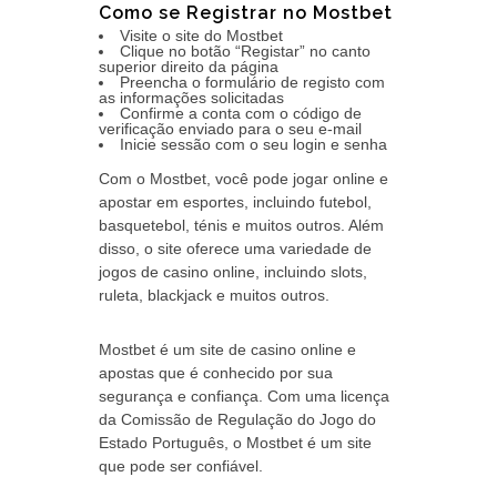
Como se Registrar no Mostbet
Visite o site do Mostbet
Clique no botão “Registar” no canto
superior direito da página
Preencha o formulário de registo com
as informações solicitadas
Confirme a conta com o código de
verificação enviado para o seu e-mail
Inicie sessão com o seu login e senha
Com o Mostbet, você pode jogar online e
apostar em esportes, incluindo futebol,
basquetebol, ténis e muitos outros. Além
disso, o site oferece uma variedade de
jogos de casino online, incluindo slots,
ruleta, blackjack e muitos outros.
Mostbet é um site de casino online e
apostas que é conhecido por sua
segurança e confiança. Com uma licença
da Comissão de Regulação do Jogo do
Estado Português, o Mostbet é um site
que pode ser confiável.