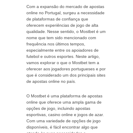
Com a expansão do mercado de apostas
online no Portugal, surgeu a necessidade
de plataformas de confiança que
oferecem experiências de jogo de alta
qualidade. Nesse sentido, o Mostbet é um
nome que tem sido mencionado com
frequência nos últimos tempos,
especialmente entre os apoiadores de
futebol e outros esportes. Neste artigo,
vamos explorar o que o Mostbet tem a
oferecer aos jogadores portugueses e por
que é considerado um dos principais sites
de apostas online no país.
O Mostbet é uma plataforma de apostas
online que oferece uma ampla gama de
opções de jogo, incluindo apostas
esportivas, casino online e jogos de azar.
Com uma variedade de opções de jogo
disponíveis, é fácil encontrar algo que