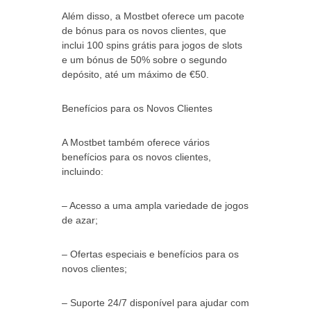
Além disso, a Mostbet oferece um pacote
de bónus para os novos clientes, que
inclui 100 spins grátis para jogos de slots
e um bónus de 50% sobre o segundo
depósito, até um máximo de €50.
Benefícios para os Novos Clientes
A Mostbet também oferece vários
benefícios para os novos clientes,
incluindo:
– Acesso a uma ampla variedade de jogos
de azar;
– Ofertas especiais e benefícios para os
novos clientes;
– Suporte 24/7 disponível para ajudar com