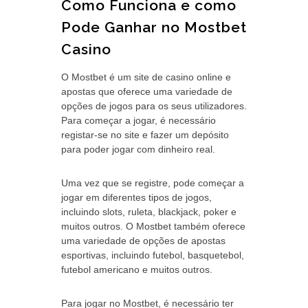
Como Funciona e como
Pode Ganhar no Mostbet
Casino
O Mostbet é um site de casino online e
apostas que oferece uma variedade de
opções de jogos para os seus utilizadores.
Para começar a jogar, é necessário
registar-se no site e fazer um depósito
para poder jogar com dinheiro real.
Uma vez que se registre, pode começar a
jogar em diferentes tipos de jogos,
incluindo slots, ruleta, blackjack, poker e
muitos outros. O Mostbet também oferece
uma variedade de opções de apostas
esportivas, incluindo futebol, basquetebol,
futebol americano e muitos outros.
Para jogar no Mostbet, é necessário ter