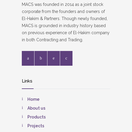
MACS was founded in 2014 as a joint stock
corporate from the founders and owners of
El-Hakim & Partners. Though newly founded,
MACS is grounded in industry history based
on previous experience of El-Hakim company
in both Contracting and Trading.
Links
Home
About us
Products
Projects