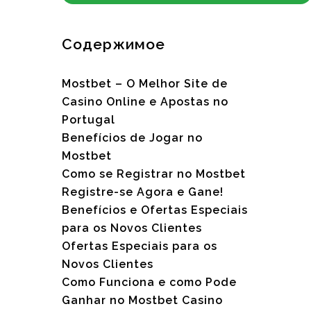
Содержимое
Mostbet – O Melhor Site de
Casino Online e Apostas no
Portugal
Benefícios de Jogar no
Mostbet
Como se Registrar no Mostbet
Registre-se Agora e Gane!
Benefícios e Ofertas Especiais
para os Novos Clientes
Ofertas Especiais para os
Novos Clientes
Como Funciona e como Pode
Ganhar no Mostbet Casino