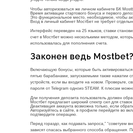
Чтобы авторизоваться же личном кабинете БК Most
Время активации стартового бонуса и первого депоз
Это функциональное место, необходимое, чтобы ак
Вход в личный кабинет МостБет не требует отдель
Интерфейс переведен на 25 языков, ставки станови
счет в Мостбет можно несколькими методом, котор
использовалась для пополнения счета.
Законен ведь Mostbet
Включающую бонусы, которые быть активироваться к
пятью барабанами, запускаемыми также нажатии сп
устройств, если вы входите на новом. Проверьте, с
пароля от Telegram одноиз STEAM. К плюсам можно 
Дли получения депозита пользователь должен обрат
Мостбет предлагает широкий спектр сил для ставок в
Деактивация аккаунта возможна только, если обрат
Авторизуйтесь в сайте, в профиле перейдите во вк
подтвердите операцию.
Перед гораздо, как подавать запроса,” “советуем в
зависят спасась выбранного способа обращения. П