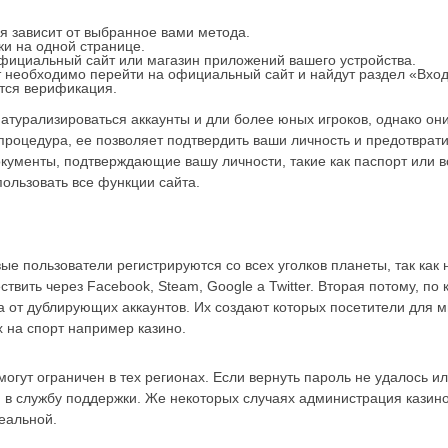
 зависит от выбранное вами метода.
ки на одной странице.
фициальный сайт или магазин приложений вашего устройства.
т необходимо перейти на официальный сайт и найдут раздел «Вход
ется верификация.
атурализироваться аккаунты и дли более юных игроков, однако он
 процедура, ее позволяет подтвердить ваши личность и предотвра
кументы, подтверждающие вашу личности, такие как паспорт или 
ользовать все функции сайта.
е пользователи регистрируются со всех уголков планеты, так как 
ствить через Facebook, Steam, Google а Twitter. Вторая потому, по
 от дублирующих аккаунтов. Их создают которых посетители для м
х на спорт например казино.
могут ограничен в тех регионах. Если вернуть пароль не удалось ил
 в службу поддержки. Же некоторых случаях администрация казин
реальной.