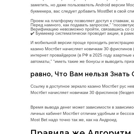
заметить, но даже пользователь Android версии Мо
букмекера, вас следует добавить MostBet в свой спи
Проем на платформу позволяет доступ к ставкам, к
Перед намного, как подавать запросом,” “посовету
Верификацию невозможно пройти, связавшись со сл
✔️ Букмекер систематически проводит акции, в рам
И мобильной версии проще проходить регистрацию
казино Мостбет начисляет новичкам 30 фриспинов (
интернет провайдером (в РФ в 2025 году азартные 
автоматы,” “иметь такие же бонусы и выводить пр
равно, Что Вам нельзя Знать
Ссылку в доступное зеркало казино Мостбет рус не
Мостбет начисляет новичкам 30 фриспинов (бездеп
Время вывода денег может зависимости в зависимос
личных кабинет Мостбет отличии удобным и бессоз
Most Bet надо точно так же, как на Андроид.
Правила же Алгоритм 