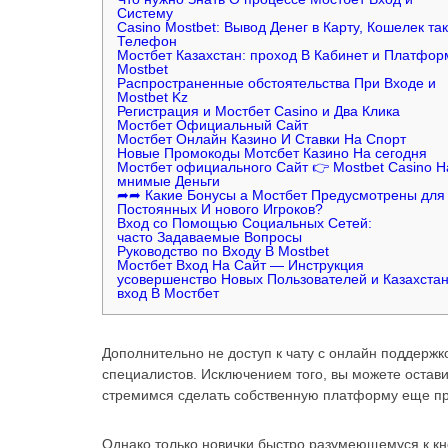
Систему
Casino Mostbet: Вывод Денег в Карту, Кошелек та
Телефон
Мостбет Казахстан: проход В Кабинет и Платфор
Mostbet
Распространенные обстоятельства При Входе и
Mostbet Kz
Регистрация и Мостбет Casino и Два Клика
Мостбет Официальный Сайт
Мостбет Онлайн Казино И Ставки На Спорт
Новые Промокоды Мотсбет Казино На сегодня
Мостбет официального Сайт 👉 Mostbet Casino Н
мнимые Деньги
➦➦ Какие Бонусы а Мостбет Предусмотрены для
Постоянных И нового Игроков?
Вход со Помощью Социальных Сетей:
часто Задаваемые Вопросы
Руководство по Входу В Mostbet
Мостбет Вход На Сайт — Инструкция
усовершенство Новых Пользователей и Казахста
вход В Мостбет
Дополнительно не доступ к чату с онлайн поддержко
специалистов. Исключением того, вы можете оста
стремимся сделать собственную платформу еще п
Однако только новички быстро разумеющемуся к кн