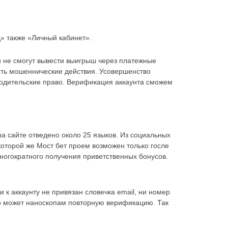
» также «Личный кабинет».
и не смогут вывести выигрыш через платежные
тить мошеннические действия. Усовершенство
водительские право. Верификация аккаунта сможем
на сайте отведено около 25 языков. Из социальных
 которой же Мост бет проем возможен только госле
ногократного получения приветственных бонусов.
и к аккаунту не привязан словечка email, ни номер
о может наноскопам повторную верификацию. Так