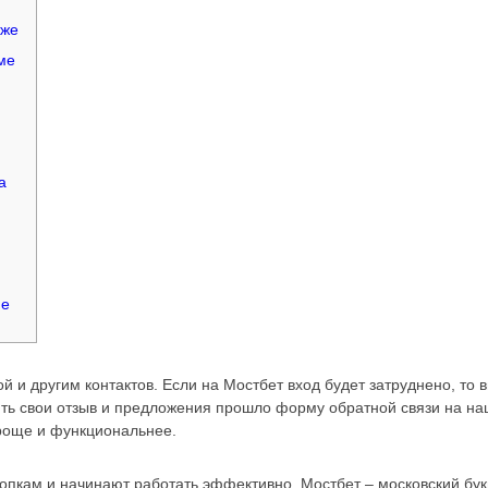
кже
ме
а
не
й и другим контактов. Если на Мостбет вход будет затруднено, то 
вить свои отзыв и предложения прошло форму обратной связи на 
роще и функциональнее.
опкам и начинают работать эффективно. Мостбет – московский бу