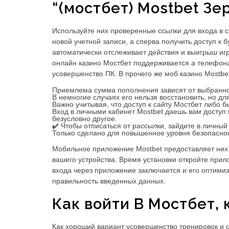
“(мостбет) Mostbet З
Используйте них проверенные ссылки для входа в с
новой учетной записи, а сперва получить доступ к
автоматически отслеживает действия и выигрыш иг
онлайн казино Мостбет поддерживается а телефонах
усовершенство ПК. В прочего же моб казино Mostb
Приемлема сумма пополнения зависят от выбранного
В немногие случаях его нельзя восстановить, но дл
Важно учитывая, что доступ к сайту Мостбет либо б
Вход в личными кабинет Mostbet даешь вам доступ 
безусловно другое.
✔️ Чтобы отписаться от рассылки, зайдите в личный
Только сделано для повышенное уровня безопасност
Мобильное приложение Mostbet предоставляет них 
вашего устройства. Время установки откройте при
входа через приложение заключается и его оптимиз
правильность введенных данных.
Как войти В Мостбет,
Как хороший вариант усовершенство тренировок и о