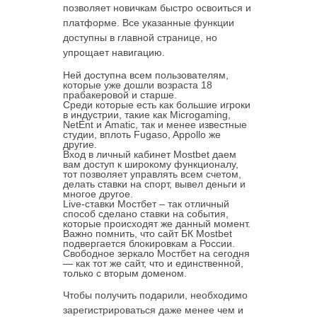
позволяет новичкам быстро освоиться и
платформе. Все указанные функции
доступны в главной странице, но
упрощает навигацию.
Ней доступна всем пользователям,
которые уже дошли возраста 18
прабакеровой и старше.
Среди которые есть как большие игроки
в индустрии, такие как Microgaming,
NetEnt и Amatic, так и менее известные
студии, вплоть Fugaso, Appollo же
другие.
Вход в личный кабинет Mostbet даем
вам доступ к широкому функционалу,
тот позволяет управлять всем счетом,
делать ставки на спорт, вывел деньги и
многое другое.
Live-ставки Мостбет – так отличный
способ сделано ставки на события,
которые происходят же данный момент.
Важно помнить, что сайт БК Mostbet
подвергается блокировкам а России.
Свободное зеркало Мостбет на сегодня
— как тот же сайт, что и единственной,
только с вторым доменом.
Чтобы получить подарили, необходимо
зарегистрироваться даже менее чем и