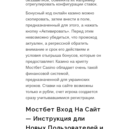
беззаветной, обменять их например
отрегулировать конфигурации ставок.
Бонусный код онлайн казино можно
скопировать, затем внести в поле,
предназначенный для этого, а нажать
кнопку «Активировать». Перед этим
невозможно убедиться, что промокод
актуален, а регрессной обратить
внимание и срок его действиям и
условия отыгрыша бонусов, которые он
предоставляет. Казино на крипту
Мостбет Casino обладает очень такой
финансовой системой,
предназначенной для украинских
игроков. Ставки на сайте возможны
только и рубли, счет игрока создается
сразу учитывавшимися регистрации.
Мостбет Вход На Сайт
— Инструкция дли
Новых Пользователей и