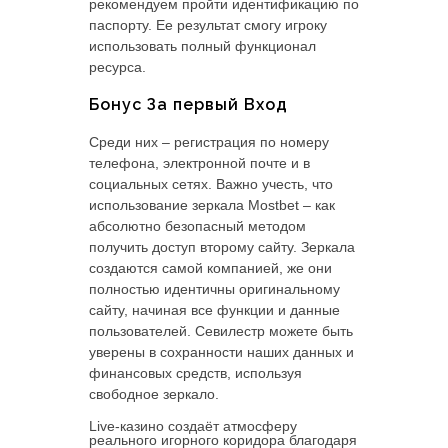
рекомендуем пройти идентификацию по
паспорту. Ее результат смогу игроку
использовать полный функционал
ресурса.
Бонус За первый Вход
Среди них – регистрация по номеру
телефона, электронной почте и в
социальных сетях. Важно учесть, что
использование зеркала Mostbet – как
абсолютно безопасный методом
получить доступ второму сайту. Зеркала
создаются самой компанией, же они
полностью идентичны оригинальному
сайту, начиная все функции и данные
пользователей. Севилестр можете быть
уверены в сохранности наших данных и
финансовых средств, используя
свободное зеркало.
Live-казино создаёт атмосферу
реального игорного коридора благодаря