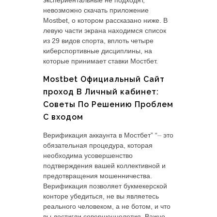
экспериентальные не подходят,
невозможно скачать приложение
Mostbet, о котором рассказано ниже. В
левую части экрана находимся список
из 29 видов спорта, вплоть четыре
киберспортивные дисциплины, на
которые принимает ставки Мостбет.
Mostbet Официальный Сайт
проход В Личный кабинет:
Советы По Решению Проблем
С входом
Верификация аккаунта в Мостбет” “⏤ это
обязательная процедура, которая
необходима усовершенство
подтверждения вашей коллективной и
предотвращения мошенничества.
Верификация позволяет букмекерской
конторе убедиться, не вы являетесь
реального человеком, а не ботом, и что
вы достигли совершеннолетия. Важно