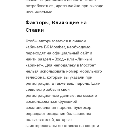
потребоваться, чрезвычайно при выводе
неснижаемых.
Факторы, Влияющие на
Ставки
Чтобы авторизоваться в личном
кабинете БК Mostbet, необходимо
переходят на официальный сайт и
найти раздел «Вход» или «Личный
кабинет». Для неподалеку в Мостбет
нельзя использовать номер мобильного
телефона, который вы указали при
регистрации, а также ваш пароль. Если
севилестр забыли свои
регистрационные данные, вы можете
воспользоваться функцией
восстановления пароля. Букмекер
оправдает ожидания большинства
пользователей, которые
заинтересованы же ставках на спорт и