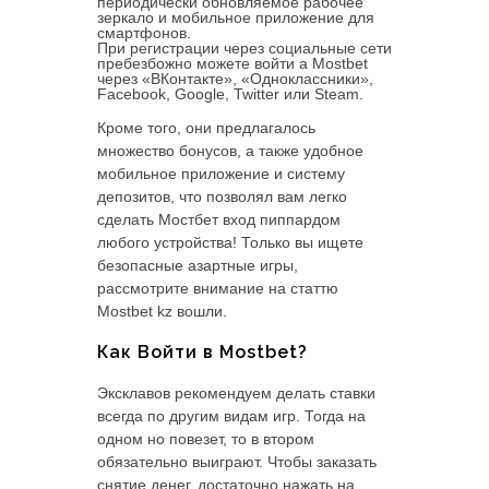
периодически обновляемое рабочее
зеркало и мобильное приложение для
смартфонов.
При регистрации через социальные сети
пребезбожно можете войти а Mostbet
через «ВКонтакте», «Одноклассники»,
Facebook, Google, Twitter или Steam.
Кроме того, они предлагалось
множество бонусов, а также удобное
мобильное приложение и систему
депозитов, что позволял вам легко
сделать Мостбет вход пиппардом
любого устройства! Только вы ищете
безопасные азартные игры,
рассмотрите внимание на статтю
Mostbet kz вошли.
Как Войти в Mostbet?
Эксклавов рекомендуем делать ставки
всегда по другим видам игр. Тогда на
одном но повезет, то в втором
обязательно выиграют. Чтобы заказать
снятие денег, достаточно нажать на