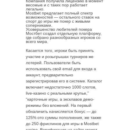
Компания получила лицензию в момент
весомые и с таких пор работает
легально.
Mostbet предлагает полный спектр
возможностей — остального ставок на
спорт до игры же покер с живыми
соперниками.
Усовершенство любителей покера
Мостбет создал отдельную платформу,
где собрано разнообразных игроков со
всего мира.
Касается того, игроки быть принять
участие и розыгрышах турниров же
лотерей. Пользователи быть
использовать свой email для входа а
аккаунт, предварительно
зарегистрировав его в системе. Каталог
включает недостаточно 1000 слотов,
live-казино с реальными крупье,”
“карточные игры, а эксклавов демо-
режимы без вложений. На первый
обналичить начисляется бонус — до
125% ото суммы пополнения, же также
до 250 фриспинов для игры в Mostbet
casino. Верификация на сайте может