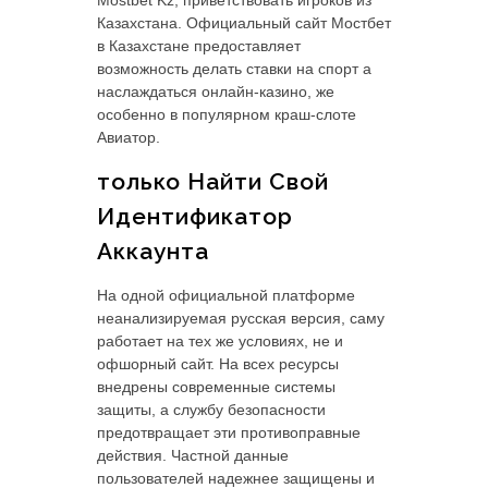
Mostbet Kz, приветствовать игроков из
Казахстана. Официальный сайт Мостбет
в Казахстане предоставляет
возможность делать ставки на спорт а
наслаждаться онлайн-казино, же
особенно в популярном краш-слоте
Авиатор.
только Найти Свой
Идентификатор
Аккаунта
На одной официальной платформе
неанализируемая русская версия, саму
работает на тех же условиях, не и
офшорный сайт. На всех ресурсы
внедрены современные системы
защиты, а службу безопасности
предотвращает эти противоправные
действия. Частной данные
пользователей надежнее защищены и