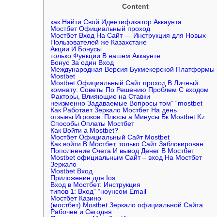
Content
как Найти Свой Идентификатор Аккаунта
Мостбет Официальный проход
Мостбет Вход На Сайт — Инструкция для Новых
Пользователей же Казахстане
Акции И Бонусы
только Функции В нашем Аккаунте
Бонус За один Вход
Международная Версия Букмекерской Платформы
Mostbet
Mostbet Официальный Сайт проход В Личный
комнату: Советы По Решению Проблем С входом
Факторы, Влияющие на Ставки
неизменно Задаваемые Вопросы том” “mostbet
Как Работает Зеркало Мостбет На день
отзывы Игроков: Плюсы а Минусы Бк Mostbet Kz
Способы Оплаты Мостбет
Как Войти а Mostbet?
Мостбет Официальный Сайт Mostbet
Как войти В Мостбет, только Сайт Заблокирован
Пополнение Счета И вывод Денег В Мостбет
Mostbet официальным Сайт – вход На Мостбет
Зеркало
Mostbet Вход
Приложение ддя Ios
Вход в Мостбет: Инструкция
типов 1: Вход” “ноунсом Email
Мостбет Казино
(мостбет) Mostbet Зеркало официальной Сайта
Рабочее и Сегодня