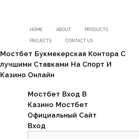
HOME
ABOUT
PRODUCTS
PROJECTS
CONTACT US
Мостбет Букмекерская Контора С
лучшими Ставками На Спорт И
Казино Онлайн
Мостбет Вход В
Казино Мостбет
Официальный Сайт
Вход