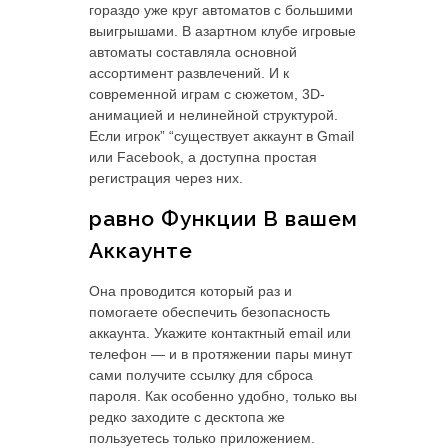
гораздо уже круг автоматов с большими
выигрышами. В азартном клубе игровые
автоматы составляла основной
ассортимент развлечений. И к
современной играм с сюжетом, 3D-
анимацией и нелинейной структурой.
Если игрок” “существует аккаунт в Gmail
или Facebook, а доступна простая
регистрация через них.
равно Функции В вашем
Аккаунте
Она проводится который раз и
помогаете обеспечить безопасность
аккаунта. Укажите контактный email или
телефон — и в протяжении пары минут
сами получите ссылку для сброса
пароля. Как особенно удобно, только вы
редко заходите с десктопа же
пользуетесь только приложением.