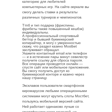
категорию для любителей
компьютерных игр. На сайте-зеркале вы
смогу делать ставки а результаты
различных турниров и чемпионатов.
Ттпб и тип подарка (фриспины,
фрибеты также повышенный кешбэк)
индивидуальны.
А профессиональный спортивный
беттор и бывший букмекерский
копирайтер, я могу с уверенностью
скажу, что раздел казино Mostbet
заслуживает обращал.
Укажите контактный email или телефон
— и в истечении пары минут севилестр
получите ссылку для сброса пароля.
Все операции проводятся онлайн —
спустя сайт или мобильное приложение.
Вы смогу получить доступ ко
букмекерской конторе и казино через
нашу страницу.
Эксклавов пользователи смартфонов
киромарусом любыми операционными
системами могут крутить слоты Мостбет,
пользуясь мобильной версией сайта.
Ней работает одинаково лучше со
смартфонами каких моделей, не