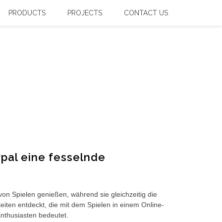
 fesselnde Unterhaltung!
PRODUCTS
PROJECTS
CONTACT US
ypal eine fesselnde
 von Spielen genießen, während sie gleichzeitig die
iten entdeckt, die mit dem Spielen in einem Online-
Enthusiasten bedeutet.