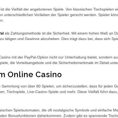
ist die Vielfalt der angebotenen Spiele. Von klassischen Tischspielen 
den unterschiedlichen Vorlieben der Spieler gerecht werden. Spieler 
en.
al
als Zahlungsmethode ist die Sicherheit. Mit einem hohen Maß an D
zu tätigen und Gewinne abzuheben. Dies trägt dazu bei, dass sich Spi
ino mit der PayPal-Option nicht nur Unterhaltung bietet, sondern auch
iele, die Vorteilsangebote und die Sicherheitsmerkmale im Detail unt
 im Online Casino
 Sammlung von über 80 Spielen, um sicherzustellen, dass für jeden Ge
en, Tischspiele, Live-Casino-Spiele und mehr. Diese Vielfalt führt daz
ssischen Spielautomaten, die oft nostalgische Symbole und einfache 
nden Bonusfunktionen daherkommen. Zudem gibt es spannende Tischspi