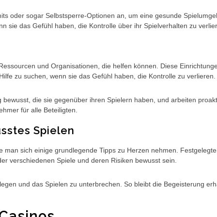
mits oder sogar Selbstsperre-Optionen an, um eine gesunde Spielumgebu
 sie das Gefühl haben, die Kontrolle über ihr Spielverhalten zu verlie
le Ressourcen und Organisationen, die helfen können. Diese Einrichtun
Hilfe zu suchen, wenn sie das Gefühl haben, die Kontrolle zu verlieren.
 bewusst, die sie gegenüber ihren Spielern haben, und arbeiten proakti
hmer für alle Beteiligten.
sstes Spielen
lte man sich einige grundlegende Tipps zu Herzen nehmen. Festgelegte B
 der verschiedenen Spiele und deren Risiken bewusst sein.
ulegen und das Spielen zu unterbrechen. So bleibt die Begeisterung erh
 Casinos