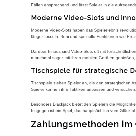
Fällen ansprechend und lässt Spieler in die aufregend
Moderne Video-Slots und inno
Moderne Video-Slots haben das Spielerlebnis revoluti
länger fesseln. Boni und spezielle Funktionen wie Frei
Darüber hinaus sind Video-Slots oft mit fortschrittli
manchmal sogar mit ihren mobilen Geräten genießen, was 
Tischspiele für strategische 
Tischspiele ziehen Spieler an, die den strategischen A
Spieler können ihre Taktiken anpassen und versuchen
Besonders Blackjack bietet den Spielern die Möglichke
hingegen ist ein Spiel, das hauptsächlich vom Glück 
Zahlungsmethoden im 