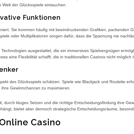
e Welt der Glücksspiele eintauchen.
vative Funktionen
oniert. Sie kommen häufig mit beeindruckenden Grafiken, packenden Ge
spiele oder Multiplikatoren sorgen dafür, dass die Spannung nie nachläs
chen Technologien ausgestattet, die ein immersives Spielvergnügen ermö
eine Flexibilität schafft, die in traditionellen Casinos nicht möglich i
Denker
spekt des Glücksspiels schätzen. Spiele wie Blackjack und Roulette erf
, ihre Gewinnchancen zu maximieren.
it, durch kluges Setzen und die richtige Entscheidungsfindung ihre Ge
abhängt, bietet aber dennoch strategische Entscheidungsräume, besonde
Online Casino