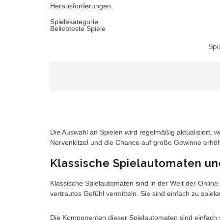
Herausforderungen.
Spielekategorie
Beliebteste Spiele
Spi
Die Auswahl an Spielen wird regelmäßig aktualisiert, 
Nervenkitzel und die Chance auf große Gewinne erhö
Klassische Spielautomaten un
Klassische Spielautomaten sind in der Welt der Online-
vertrautes Gefühl vermitteln. Sie sind einfach zu spie
Die Komponenten dieser Spielautomaten sind einfach st