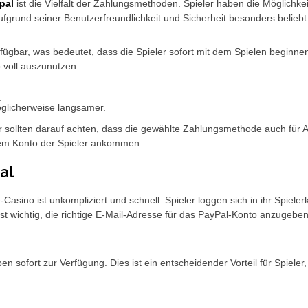
pal
ist die Vielfalt der Zahlungsmethoden. Spieler haben die Möglichk
rund seiner Benutzerfreundlichkeit und Sicherheit besonders beliebt 
fügbar, was bedeutet, dass die Spieler sofort mit dem Spielen beginnen
o voll auszunutzen.
.
.
öglicherweise langsamer.
 sollten darauf achten, dass die gewählte Zahlungsmethode auch für 
 dem Konto der Spieler ankommen.
al
Casino ist unkompliziert und schnell. Spieler loggen sich in ihr Spiel
st wichtig, die richtige E-Mail-Adresse für das PayPal-Konto anzugeben
n sofort zur Verfügung. Dies ist ein entscheidender Vorteil für Spiele