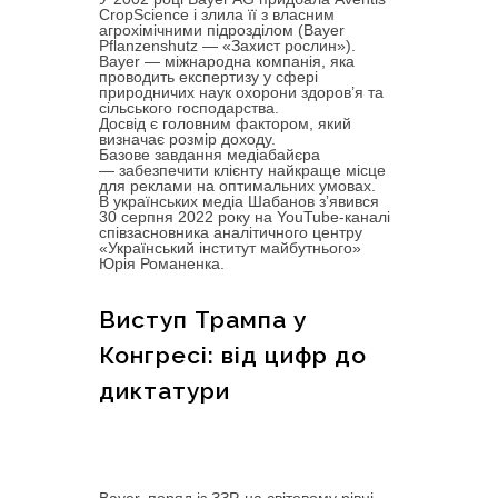
CropScience і злила її з власним
агрохімічними підрозділом (Bayer
Pflanzenshutz — «Захист рослин»).
Bayer — міжнародна компанія, яка
проводить експертизу у сфері
природничих наук охорони здоров’я та
сільського господарства.
Досвід є головним фактором, який
визначає розмір доходу.
Базове завдання медіабайєра
— забезпечити клієнту найкраще місце
для реклами на оптимальних умовах.
В українських медіа Шабанов зʼявився
30 серпня 2022 року на YouTube-каналі
співзасновника аналітичного центру
«Український інститут майбутнього»
Юрія Романенка.
Виступ Трампа у
Конгресі: від цифр до
диктатури
Bayer, поряд із ЗЗР, на світовому рівні