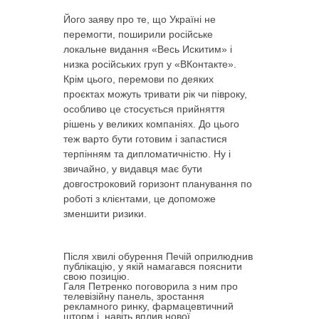
Його заяву про те, що Україні не
перемогти, поширили російське
локальне видання «Весь Искитим» і
низка російських груп у «ВКонтакте».
Крім цього, перемови по деяких
проєктах можуть тривати рік чи півроку,
особливо це стосується прийняття
рішень у великих компаніях. До цього
теж варто бути готовим і запастися
терпінням та дипломатичністю. Ну і
звичайно, у видавця має бути
довгостроковий горизонт планування по
роботі з клієнтами, це допоможе
зменшити ризики.
Після хвилі обурення Печій оприлюднив
публікацію, у якій намагався пояснити
свою позицію.
Галя Петренко поговорила з ним про
телевізійну панель, зростання
рекламного ринку, фармацевтичний
шторм і навіть вплив нової