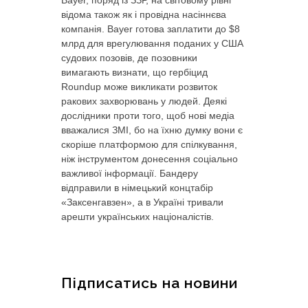
відома також як і провідна насіннєва
компанія. Bayer готова заплатити до $8
млрд для врегулювання поданих у США
судових позовів, де позовники
вимагають визнати, що гербіцид
Roundup може викликати розвиток
ракових захворювань у людей. Деякі
дослідники проти того, щоб нові медіа
вважалися ЗМІ, бо на їхню думку вони є
скоріше платформою для спілкування,
ніж інструментом донесення соціально
важливої ​​інформації. Бандеру
відправили в німецький концтабір
«Заксенгавзен», а в Україні тривали
арешти українських націоналістів.
Підписатись на новини