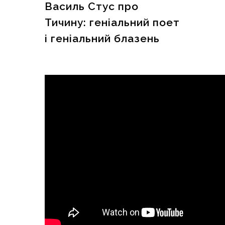
Василь Стус про
Тичину: геніальний поет
і геніальний блазень