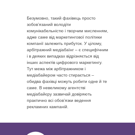
Безумовно, такий фахівець просто
зобов’язаний володіти
комунікабельністю і творчим мисленням,
адже саме від маркетингової політики
компанії залежить прибуток. У цілому,
арбітражний медіабаїнг – є специфічним
і в деяких випадках відрізняється від
інших аспектів цифрового маркетингу.
Тут межа між арбітражником і
медіабайером часто стирається –
обидва фахівці можуть робити одне й те
саме. В невеликому агентстві
медіабайєру зазвичай довіряють
практично всі обов’язки ведення
рекламних кампаній.