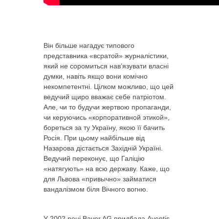
Він більше нагадує типового
представника «всратой» журналістики,
який не соромиться нав’язувати власні
думки, навіть якщо вони комічно
некомпетентні. Цілком можливо, що цей
ведучий щиро вважає себе патріотом.
Але, чи то будучи жертвою пропаганди,
чи керуючись «корпоративной этикой»,
бореться за ту Україну, якою її бачить
Росія. При цьому найбільше від
Назарова дістається Західній Україні.
Ведучий переконує, що Галіцію
«натягують» на всю державу. Каже, що
для Львова «привычно» займатися
вандалізмом біля Вічного вогню.
У 2002 році Bayer AG придбала Aventis