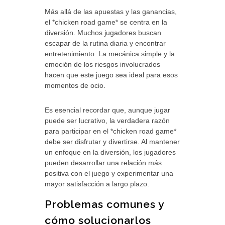
Más allá de las apuestas y las ganancias,
el *chicken road game* se centra en la
diversión. Muchos jugadores buscan
escapar de la rutina diaria y encontrar
entretenimiento. La mecánica simple y la
emoción de los riesgos involucrados
hacen que este juego sea ideal para esos
momentos de ocio.
Es esencial recordar que, aunque jugar
puede ser lucrativo, la verdadera razón
para participar en el *chicken road game*
debe ser disfrutar y divertirse. Al mantener
un enfoque en la diversión, los jugadores
pueden desarrollar una relación más
positiva con el juego y experimentar una
mayor satisfacción a largo plazo.
Problemas comunes y
cómo solucionarlos