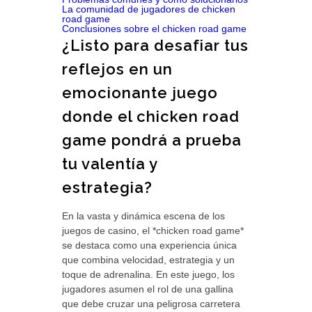
La comunidad de jugadores de chicken
road game
Conclusiones sobre el chicken road game
¿Listo para desafiar tus
reflejos en un
emocionante juego
donde el chicken road
game pondrá a prueba
tu valentía y
estrategia?
En la vasta y dinámica escena de los
juegos de casino, el *chicken road game*
se destaca como una experiencia única
que combina velocidad, estrategia y un
toque de adrenalina. En este juego, los
jugadores asumen el rol de una gallina
que debe cruzar una peligrosa carretera