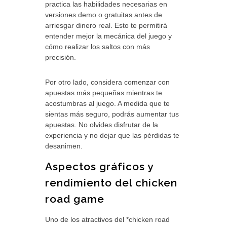
practica las habilidades necesarias en
versiones demo o gratuitas antes de
arriesgar dinero real. Esto te permitirá
entender mejor la mecánica del juego y
cómo realizar los saltos con más
precisión.
Por otro lado, considera comenzar con
apuestas más pequeñas mientras te
acostumbras al juego. A medida que te
sientas más seguro, podrás aumentar tus
apuestas. No olvides disfrutar de la
experiencia y no dejar que las pérdidas te
desanimen.
Aspectos gráficos y
rendimiento del chicken
road game
Uno de los atractivos del *chicken road