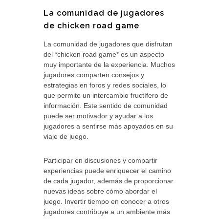
La comunidad de jugadores
de chicken road game
La comunidad de jugadores que disfrutan
del *chicken road game* es un aspecto
muy importante de la experiencia. Muchos
jugadores comparten consejos y
estrategias en foros y redes sociales, lo
que permite un intercambio fructífero de
información. Este sentido de comunidad
puede ser motivador y ayudar a los
jugadores a sentirse más apoyados en su
viaje de juego.
Participar en discusiones y compartir
experiencias puede enriquecer el camino
de cada jugador, además de proporcionar
nuevas ideas sobre cómo abordar el
juego. Invertir tiempo en conocer a otros
jugadores contribuye a un ambiente más