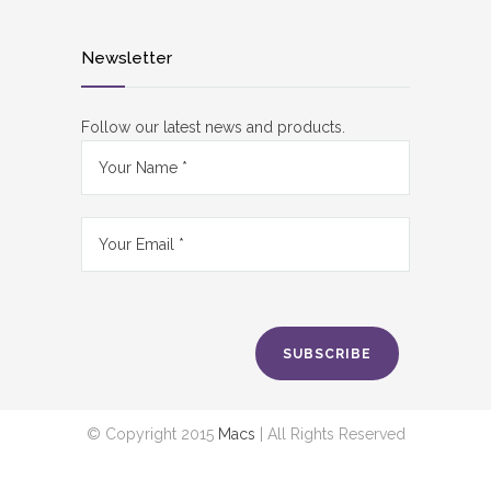
Newsletter
Follow our latest news and products.
SUBSCRIBE
© Copyright 2015
Macs
| All Rights Reserved