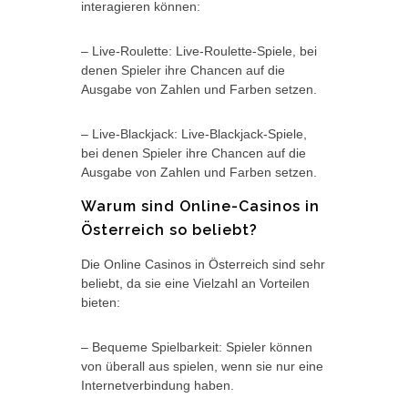
interagieren können:
– Live-Roulette: Live-Roulette-Spiele, bei
denen Spieler ihre Chancen auf die
Ausgabe von Zahlen und Farben setzen.
– Live-Blackjack: Live-Blackjack-Spiele,
bei denen Spieler ihre Chancen auf die
Ausgabe von Zahlen und Farben setzen.
Warum sind Online-Casinos in
Österreich so beliebt?
Die Online Casinos in Österreich sind sehr
beliebt, da sie eine Vielzahl an Vorteilen
bieten:
– Bequeme Spielbarkeit: Spieler können
von überall aus spielen, wenn sie nur eine
Internetverbindung haben.