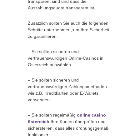
transparent sind und dass die
Auszahlungsquote transparent ist.
Zusätzlich sollten Sie auch die folgenden
Schritte unternehmen, um Ihre Sicherheit
zu garantieren:
– Sie sollten sicheren und
vertrauenswürdigen Online-Casinos in
Österreich auswählen.
– Sie sollten sicheren und
vertrauenswürdigen Zahlungsmethoden
wie z.B. Kreditkarten oder E-Wallets
verwenden.
– Sie sollten regelmäßig
online casino
österreich
Ihre Konten überprüfen und
sicherstellen, dass alles ordnungsgemäß
funktioniert.