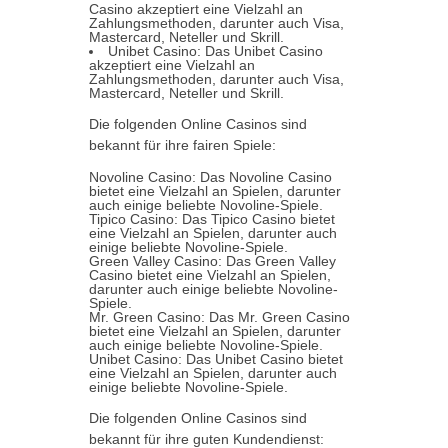
Casino akzeptiert eine Vielzahl an
Zahlungsmethoden, darunter auch Visa,
Mastercard, Neteller und Skrill.
Unibet Casino: Das Unibet Casino
akzeptiert eine Vielzahl an
Zahlungsmethoden, darunter auch Visa,
Mastercard, Neteller und Skrill.
Die folgenden Online Casinos sind
bekannt für ihre fairen Spiele:
Novoline Casino: Das Novoline Casino
bietet eine Vielzahl an Spielen, darunter
auch einige beliebte Novoline-Spiele.
Tipico Casino: Das Tipico Casino bietet
eine Vielzahl an Spielen, darunter auch
einige beliebte Novoline-Spiele.
Green Valley Casino: Das Green Valley
Casino bietet eine Vielzahl an Spielen,
darunter auch einige beliebte Novoline-
Spiele.
Mr. Green Casino: Das Mr. Green Casino
bietet eine Vielzahl an Spielen, darunter
auch einige beliebte Novoline-Spiele.
Unibet Casino: Das Unibet Casino bietet
eine Vielzahl an Spielen, darunter auch
einige beliebte Novoline-Spiele.
Die folgenden Online Casinos sind
bekannt für ihre guten Kundendienst: