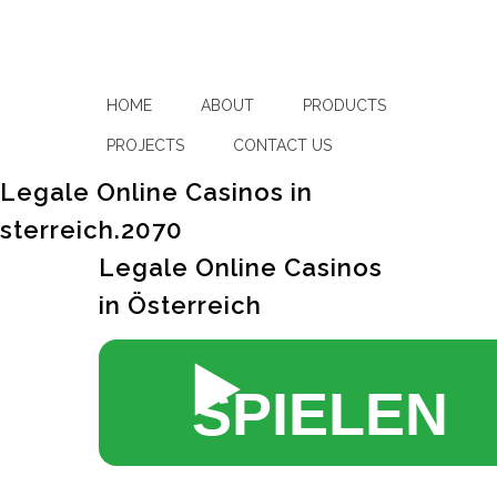
HOME
ABOUT
PRODUCTS
PROJECTS
CONTACT US
Legale Online Casinos in
sterreich.2070
Legale Online Casinos
in Österreich
▶️
SPIELEN