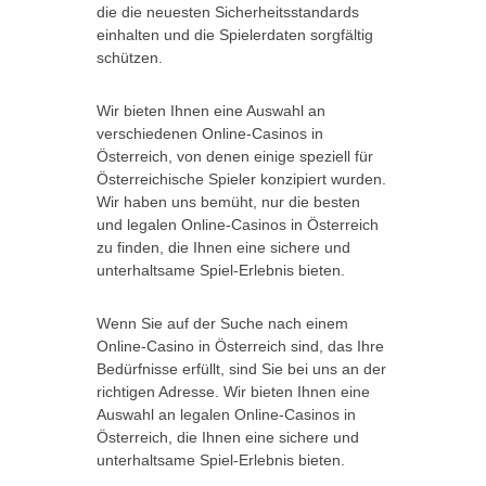
die die neuesten Sicherheitsstandards
einhalten und die Spielerdaten sorgfältig
schützen.
Wir bieten Ihnen eine Auswahl an
verschiedenen Online-Casinos in
Österreich, von denen einige speziell für
Österreichische Spieler konzipiert wurden.
Wir haben uns bemüht, nur die besten
und legalen Online-Casinos in Österreich
zu finden, die Ihnen eine sichere und
unterhaltsame Spiel-Erlebnis bieten.
Wenn Sie auf der Suche nach einem
Online-Casino in Österreich sind, das Ihre
Bedürfnisse erfüllt, sind Sie bei uns an der
richtigen Adresse. Wir bieten Ihnen eine
Auswahl an legalen Online-Casinos in
Österreich, die Ihnen eine sichere und
unterhaltsame Spiel-Erlebnis bieten.