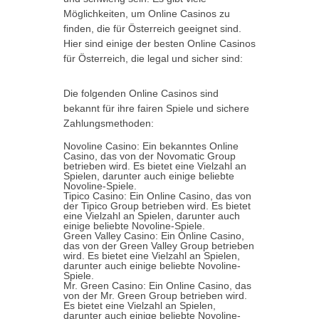
Möglichkeiten, um Online Casinos zu
finden, die für Österreich geeignet sind.
Hier sind einige der besten Online Casinos
für Österreich, die legal und sicher sind:
Die folgenden Online Casinos sind
bekannt für ihre fairen Spiele und sichere
Zahlungsmethoden:
Novoline Casino: Ein bekanntes Online
Casino, das von der Novomatic Group
betrieben wird. Es bietet eine Vielzahl an
Spielen, darunter auch einige beliebte
Novoline-Spiele.
Tipico Casino: Ein Online Casino, das von
der Tipico Group betrieben wird. Es bietet
eine Vielzahl an Spielen, darunter auch
einige beliebte Novoline-Spiele.
Green Valley Casino: Ein Online Casino,
das von der Green Valley Group betrieben
wird. Es bietet eine Vielzahl an Spielen,
darunter auch einige beliebte Novoline-
Spiele.
Mr. Green Casino: Ein Online Casino, das
von der Mr. Green Group betrieben wird.
Es bietet eine Vielzahl an Spielen,
darunter auch einige beliebte Novoline-