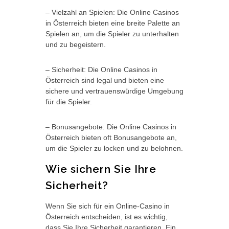
– Vielzahl an Spielen: Die Online Casinos
in Österreich bieten eine breite Palette an
Spielen an, um die Spieler zu unterhalten
und zu begeistern.
– Sicherheit: Die Online Casinos in
Österreich sind legal und bieten eine
sichere und vertrauenswürdige Umgebung
für die Spieler.
– Bonusangebote: Die Online Casinos in
Österreich bieten oft Bonusangebote an,
um die Spieler zu locken und zu belohnen.
Wie sichern Sie Ihre
Sicherheit?
Wenn Sie sich für ein Online-Casino in
Österreich entscheiden, ist es wichtig,
dass Sie Ihre Sicherheit garantieren. Ein