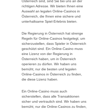
Österreich sind, sind Sie bei uns an der
richtigen Adresse. Wir bieten Ihnen eine
Auswahl an legalen Online-Casinos in
Österreich, die Ihnen eine sichere und
unterhaltsame Spiel-Erlebnis bieten.
Die Regierung in Österreich hat strenge
Regeln für Online-Casinos festgelegt, um
sicherzustellen, dass Spieler in Österreich
geschützt sind. Ein Online-Casino muss
eine Lizenz von der Regierung in
Österreich haben, um in Österreich
operieren zu dürfen. Wir haben uns
bemüht, nur die besten und legalen
Online-Casinos in Österreich zu finden,
die diese Lizenz haben.
Ein Online-Casino muss auch
sicherstellen, dass alle Transaktionen
sicher und vertraulich sind. Wir haben uns
bemüht, nur die Online-Casinos zu finden,