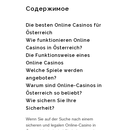
Содержимое
Die besten Online Casinos für
Österreich
Wie funktionieren Online
Casinos in Österreich?
Die Funktionsweise eines
Online Casinos
Welche Spiele werden
angeboten?
Warum sind Online-Casinos in
Österreich so beliebt?
Wie sichern Sie Ihre
Sicherheit?
Wenn Sie auf der Suche nach einem
sicheren und legalen Online-Casino in