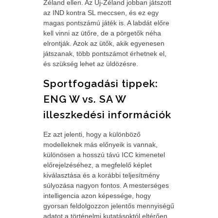
Zéland ellen. Az Új-Zéland jobban játszott
az IND kontra SL meccsen, és ez egy
magas pontszámú játék is. A labdát előre
kell vinni az ütőre, de a pörgetők néha
elrontják. Azok az ütők, akik egyenesen
játszanak, több pontszámot érhetnek el,
és szükség lehet az üldözésre.
Sportfogadási tippek:
ENG W vs. SA W
illeszkedési információk
Ez azt jelenti, hogy a különböző
modelleknek más előnyeik is vannak,
különösen a hosszú távú ICC kimenetel
előrejelzéséhez, a megfelelő képlet
kiválasztása és a korábbi teljesítmény
súlyozása nagyon fontos. A mesterséges
intelligencia azon képessége, hogy
gyorsan feldolgozzon jelentős mennyiségű
adatot a történelmi kutatásoktól eltérően,