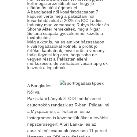
kell megszerezniük ahhoz, hogy jó
elődöntős ütést érjenek el.
A bangladesi női kosárlabdacsapat 7
kapuval verte meg a pakisztáni női
kosárlabdázókat a 2025-ös ICC Ladies
Industry mug versenyen; Rubya Haider és
Shorna Akter remekeltek, míg a Nigar
Sultana csapata győzelemmel kezdte a
továbbjutást.
Még akkor is, ha és amikor házasságon
kívüli fogadásokat kötnek, a profik jó
értéket kaphatnak, mivel erős a verseny.
India ügyelni fog arra, hogy soha ne
vegyen részt a Pakisztán elleni
mérkőzésen, de várhatóan vasárnapig ők
lesznek a legjobbak.
A Bangladesi
Női vs.
Pakisztáni Lányok 3. ODI-mérkőzéseit
csütörtökön rendezik az R-ben. Például mi
a Myspace-en, a Twitteren és az
Instagramon is követhetjük őket a további
népszerűségért. A Srí Lanka-i és az
ausztrál női csapatok összesen 11 percet