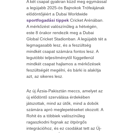
A két csapat gyakran küzd meg egymással
a legújabb 2025-ös Bajnokok Trófeájának
elődöntőjéért a Dubai Worldwide
sportfogadási tippek
Cricket Arénában.
A mérkőzést valószínűleg a hétvégén,
este 8 órakor rendezik meg a Dubai
Global Cricket Stadionban. A legújabb tét a
legmagasabb lesz, és a feszültség
mindkét csapat számára fontos lesz.
A
legutóbbi teljesítménytől függetlenül
mindkét csapat hajlamos a mérkőzések
feszültségét megélni, és bárki is alakítja
azt, az sikeres lesz.
Az új Ázsia-Pakisztán meccs, amelyet az
új elődöntő szerválása érdekében
játszottak, mind az ütők, mind a dobók
számára apró meglepetéseket okozott. A
Rohit és a többiek valószínűleg
ragaszkodni fognak az ötpörgős
integrációhoz, és ez csodákat tett az Új-