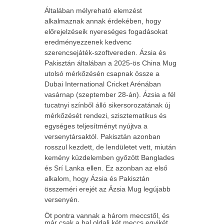
Általában mélyreható elemzést
alkalmaznak annak érdekében, hogy
előrejelzéseik nyereséges fogadásokat
eredményezzenek kedvenc
szerencsejáték-szoftvereden. Ázsia és
Pakisztán általában a 2025-ös China Mug
utolsó mérkőzésén csapnak össze a
Dubai International Cricket Arénában
vasárnap (szeptember 28-án). Ázsia a fél
tucatnyi színből álló sikersorozatának új
mérkőzését rendezi, szisztematikus és
egységes teljesítményt nyújtva a
versenytársaktól. Pakisztán azonban
rosszul kezdett, de lendületet vett, miután
kemény küzdelemben győzött Banglades
és Srí Lanka ellen. Ez azonban az első
alkalom, hogy Ázsia és Pakisztán
összeméri erejét az Ázsia Mug legújabb
versenyén.
Öt pontra vannak a három meccstől, és
már csak a bal oldali két meccs egyikét