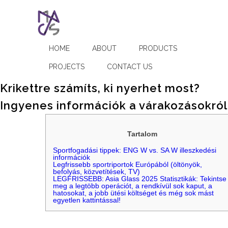
HOME
ABOUT
PRODUCTS
PROJECTS
CONTACT US
Krikettre számíts, ki nyerhet most?
Ingyenes információk a várakozásokról
Tartalom
Sportfogadási tippek: ENG W vs. SA W illeszkedési
információk
Legfrissebb sportriportok Európából (öltönyök,
befolyás, közvetítések, TV)
LEGFRISSEBB: Asia Glass 2025 Statisztikák: Tekintse
meg a legtöbb operációt, a rendkívül sok kaput, a
hatosokat, a jobb ütési költséget és még sok mást
egyetlen kattintással!