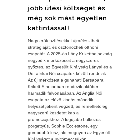
jobb ütési költséget és
még sok mást egyetlen
kattintással!
Nagy erőfeszítésekkel újraélesztheti
stratégiáját, és ösztönözheti otthoni
csapatát. A 2025-ös Lány Krikettbajnokság
negyedik mérkőzéseit a négyszeres
győztes, az Egyesült Királyság Lányai és a
Dél-afrikai Női csapatok között rendezik.
Az új mérkőzést a guhahati Barsapara
Krikett Stadionban rendezik október
harmadik felvonásában. Az Anglia Női
csapata az előző kiadás második
helyezettjeként végzett, és remélhetőleg
nagyszerű kezdetet kap a
promóciójukhoz. A legújabb balkezes
pörgettyűs, Sophie Ecclestone, egy
gombdobó lesz, aki megnyeri az Egyesült
Királyságot a nyitómeccsükön.