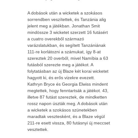
A dobások után a wicketek a szokásos
sorrendben veszítettek, és Tanzánia alig
jelent meg a játékban. Jonathan Smit
mindössze 3 wicketet szerzett 16 futásért
a cuatro overekből származó
varázslatukban, és segített Tanzániának
111-re korlátozni a számukat, így 8-at
szereztek 20 overből, mivel Namíbia a 63
futásból szerezte meg a játékot. A
folytatásban az új Blaze két korai wicketet
hagyott ki, és erős vizekre evezett.
Kathryn Bryce és Georgia Elwiss mindent
megtettek, hogy fenntartsák a játékot. 43,
illetve 87 futást szereztek, de mindketten
rossz napon úszták meg. A dobások után
a wicketek a szokásos szünetekben
maradtak vesztesként, és a Blaze végül
211-re esett vissza, 80 futásnyi új meccset
vesztettek.