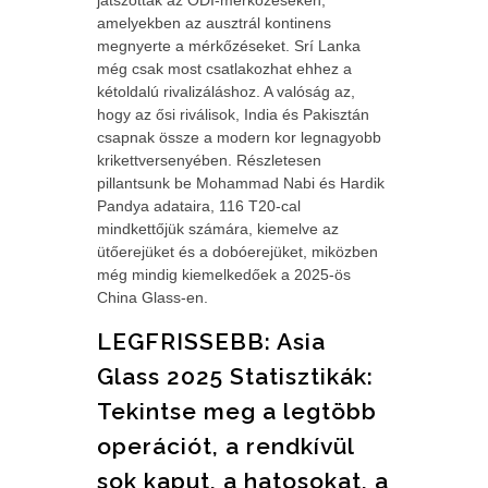
játszottak az ODI-mérkőzéseken,
amelyekben az ausztrál kontinens
megnyerte a mérkőzéseket. Srí Lanka
még csak most csatlakozhat ehhez a
kétoldalú rivalizáláshoz. A valóság az,
hogy az ősi riválisok, India és Pakisztán
csapnak össze a modern kor legnagyobb
krikettversenyében. Részletesen
pillantsunk be Mohammad Nabi és Hardik
Pandya adataira, 116 T20-cal
mindkettőjük számára, kiemelve az
ütőerejüket és a dobóerejüket, miközben
még mindig kiemelkedőek a 2025-ös
China Glass-en.
LEGFRISSEBB: Asia
Glass 2025 Statisztikák:
Tekintse meg a legtöbb
operációt, a rendkívül
sok kaput, a hatosokat, a