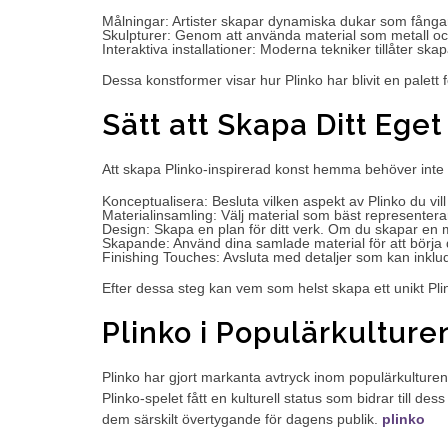
Målningar: Artister skapar dynamiska dukar som fångar
Skulpturer: Genom att använda material som metall och 
Interaktiva installationer: Moderna tekniker tillåter s
Dessa konstformer visar hur Plinko har blivit en palett 
Sätt att Skapa Ditt Ege
Att skapa Plinko-inspirerad konst hemma behöver inte 
Konceptualisera: Besluta vilken aspekt av Plinko du vill
Materialinsamling: Välj material som bäst representerar 
Design: Skapa en plan för ditt verk. Om du skapar en må
Skapande: Använd dina samlade material för att börja di
Finishing Touches: Avsluta med detaljer som kan inkludera
Efter dessa steg kan vem som helst skapa ett unikt Plin
Plinko i Populärkulture
Plinko har gjort markanta avtryck inom populärkulturen,
Plinko-spelet fått en kulturell status som bidrar till d
dem särskilt övertygande för dagens publik.
plinko