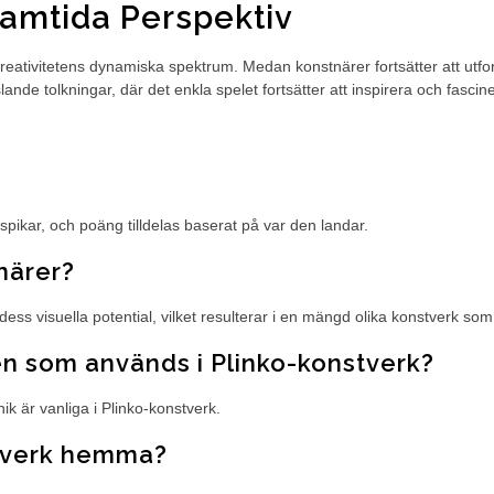
amtida Perspektiv
 kreativitetens dynamiska spektrum. Medan konstnärer fortsätter att utf
ande tolkningar, där det enkla spelet fortsätter att inspirera och fascin
spikar, och poäng tilldelas baserat på var den landar.
tnärer?
s visuella potential, vilket resulterar i en mängd olika konstverk som m
en som används i Plinko-konstverk?
nik är vanliga i Plinko-konstverk.
stverk hemma?