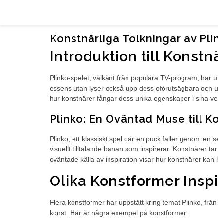
Konstnärliga tolkningar av Plinko-spele
Konstnärliga Tolkningar av Pli
Introduktion till Konstn
Plinko-spelet, välkänt från populära TV-program, har u
essens utan lyser också upp dess oförutsägbara och und
hur konstnärer fångar dess unika egenskaper i sina ve
Plinko: En Oväntad Muse till K
Plinko, ett klassiskt spel där en puck faller genom en 
visuellt tilltalande banan som inspirerar. Konstnärer ta
oväntade källa av inspiration visar hur konstnärer kan 
Olika Konstformer Inspi
Flera konstformer har uppstått kring temat Plinko, från 
konst. Här är några exempel på konstformer: