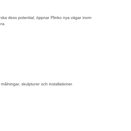
orska dess potential, öppnar Plinko nya vägar inom
era.
ålningar, skulpturer och installationer.