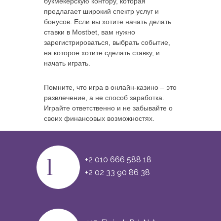
букмекерскую контору, которая
предлагает широкий спектр услуг и
бонусов. Если вы хотите начать делать
ставки в Mostbet, вам нужно
зарегистрироваться, выбрать событие,
на которое хотите сделать ставку, и
начать играть.
Помните, что игра в онлайн-казино – это
развлечение, а не способ заработка.
Играйте ответственно и не забывайте о
своих финансовых возможностях.
+2 010 666 588 18
+2 02 33 90 86 38