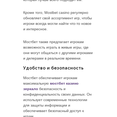
Кроме того, Mostbet casino регулярно
обновляет свой ассортимент игр, чтобы
игроки всегда могли найти что-то новое
и интересное.
Мостбет также предлагает игрокам
возможность играть в живые игры, где
они могут общаться с другими игроками
и дилерами в реальном времени.
Удобство и безопасность
Мостбет обеспечивает игрокам
максимальную
мостбет казино
зеркало
безопасность и
конфиденциальность своих данных. Он
использует современные технологии
для защиты информации и
обеспечивает безопасный доступ к
играм.