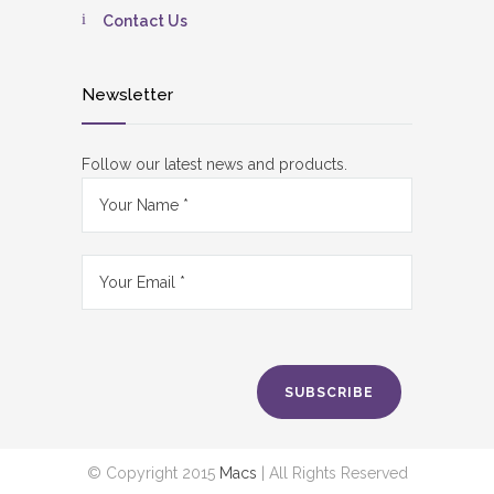
Contact Us
Newsletter
Follow our latest news and products.
SUBSCRIBE
© Copyright 2015
Macs
| All Rights Reserved