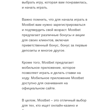
выбрать игру, которая вам понравилась,
и начать играть.
Важно помнить, что для начала играть в
Mostbet вам нужно зарегистрироваться
и подтвердить свой возраст. Mostbet
предлагает различные бонусы и акции
для своих клиентов, включая
приветственный бонус, бонус за первые
депозиты и многое другое.
Кроме того, Mostbet предлагает
мобильное приложение, которое
позволяет играть и делать ставки на
ходу. Мобильное приложение Mostbet
доступно для скачивания на
официальном сайте.
В целом, Mostbet – это отличный выбор
для тех, кто ищет онлайн-казино и