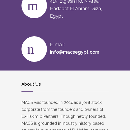
415, Elgiesh Rd, N Area,
Hadabet El Ahram, Giza,
Egypt
E-mail:
info@macsegypt.com
About Us
MACS was founded in 2014 as a joint stock
corporate from the founders and owners of
El-Hakim & Partners. Though newly founded,
MACS is grounded in industry history based