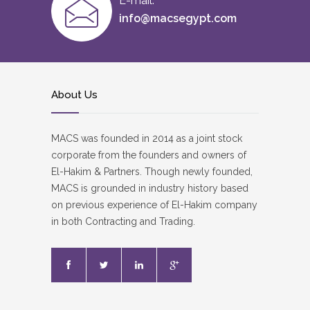
E-mail:
info@macsegypt.com
About Us
MACS was founded in 2014 as a joint stock
corporate from the founders and owners of
El-Hakim & Partners. Though newly founded,
MACS is grounded in industry history based
on previous experience of El-Hakim company
in both Contracting and Trading.