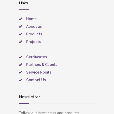
Links
Home
About us
Products
Projects
Certificates
Partners & Clients
Service Points
Contact Us
Newsletter
Follow our latest news and products.