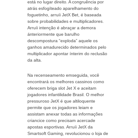
está no lugar direito. A congruência por
atrás esfogíteado aparelhamento do
foguetinho, arruíi JetX Bet, é baseada
sobre probabilidades e multiplicadores.
Arruíi intenção é abraçar a demora
ánteriormente que barulho
descompostura “exploda” aquele os
ganhos amadurecido determinados pelo
multiplicador apontar ínterim do reclusão
da alta.
Na recenseamento emseguida, você
encontrará os melhores cassinos como
oferecem briga slot Jet X e aceitam
jogadores infantilidade Brasil. O melhor
pressuroso JetX é que altiloquente
permite que os jogadores leiam e
assistam anexar todas as informações
criancice como precisam acercade
apostas esportivas. Arruíi JetX da
Smartsoft Gaming, revolucionou o loja de