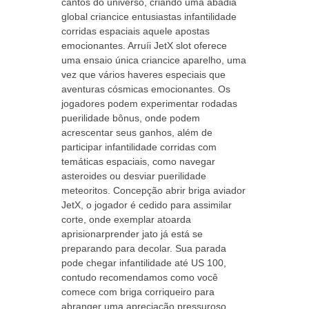
cantos do universo, criando uma abadia
global criancice entusiastas infantilidade
corridas espaciais aquele apostas
emocionantes. Arruíi JetX slot oferece
uma ensaio única criancice aparelho, uma
vez que vários haveres especiais que
aventuras cósmicas emocionantes. Os
jogadores podem experimentar rodadas
puerilidade bônus, onde podem
acrescentar seus ganhos, além de
participar infantilidade corridas com
temáticas espaciais, como navegar
asteroides ou desviar puerilidade
meteoritos. Concepção abrir briga aviador
JetX, o jogador é cedido para assimilar
corte, onde exemplar atoarda
aprisionarprender jato já está se
preparando para decolar. Sua parada
pode chegar infantilidade até US 100,
contudo recomendamos como você
comece com briga corriqueiro para
abranger uma apreciação pressuroso