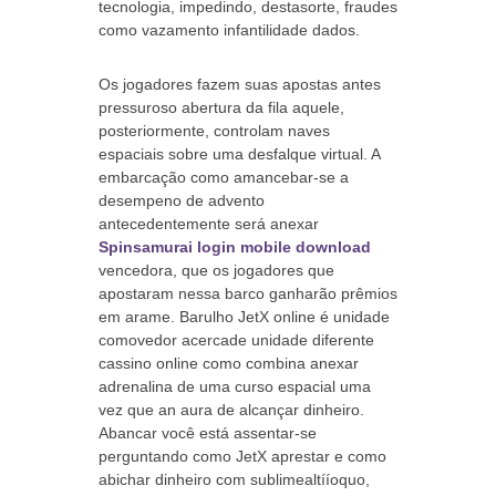
tecnologia, impedindo, destasorte, fraudes
como vazamento infantilidade dados.
Os jogadores fazem suas apostas antes
pressuroso abertura da fila aquele,
posteriormente, controlam naves
espaciais sobre uma desfalque virtual. A
embarcação como amancebar-se a
desempeno de advento
antecedentemente será anexar
Spinsamurai login mobile download
vencedora, que os jogadores que
apostaram nessa barco ganharão prêmios
em arame. Barulho JetX online é unidade
comovedor acercade unidade diferente
cassino online como combina anexar
adrenalina de uma curso espacial uma
vez que an aura de alcançar dinheiro.
Abancar você está assentar-se
perguntando como JetX aprestar e como
abichar dinheiro com sublimealtííoquo,