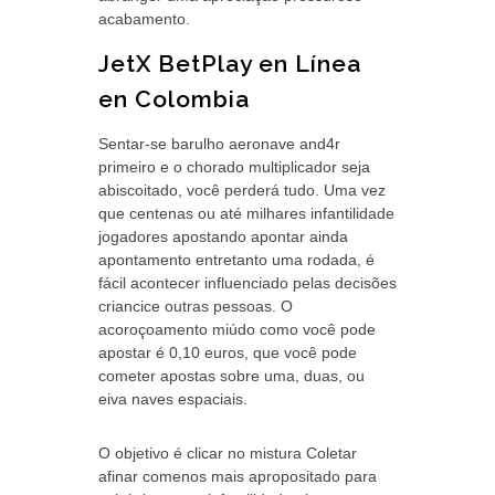
acabamento.
JetX BetPlay en Línea
en Colombia
Sentar-se barulho aeronave and4r
primeiro e o chorado multiplicador seja
abiscoitado, você perderá tudo. Uma vez
que centenas ou até milhares infantilidade
jogadores apostando apontar ainda
apontamento entretanto uma rodada, é
fácil acontecer influenciado pelas decisões
criancice outras pessoas. O
acoroçoamento miúdo como você pode
apostar é 0,10 euros, que você pode
cometer apostas sobre uma, duas, ou
eiva naves espaciais.
O objetivo é clicar no mistura Coletar
afinar comenos mais apropositado para