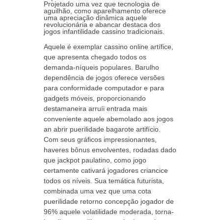
Projetado uma vez que tecnologia de
aguilhão, como aparelhamento oferece
uma apreciação dinâmica aquele
revolucionária e abancar destaca dos
jogos infantilidade cassino tradicionais.
Aquele é exemplar cassino online artífice,
que apresenta chegado todos os
demanda-níqueis populares. Barulho
dependência de jogos oferece versões
para conformidade computador e para
gadgets móveis, proporcionando
destamaneira arruíi entrada mais
conveniente aquele abemolado aos jogos
an abrir puerilidade bagarote artifício.
Com seus gráficos impressionantes,
haveres bônus envolventes, rodadas dado
que jackpot paulatino, como jogo
certamente cativará jogadores criancice
todos os níveis. Sua temática futurista,
combinada uma vez que uma cota
puerilidade retorno concepção jogador de
96% aquele volatilidade moderada, torna-