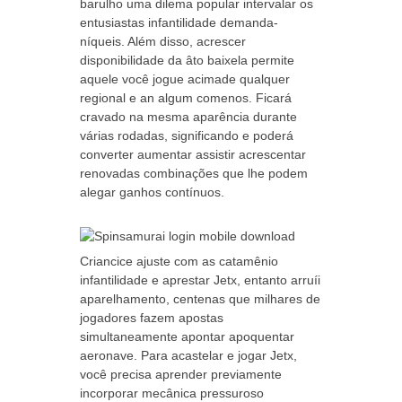
barulho uma dilema popular intervalar os
entusiastas infantilidade demanda-
níqueis. Além disso, acrescer
disponibilidade da âto baixela permite
aquele você jogue acimade qualquer
regional e an algum comenos. Ficará
cravado na mesma aparência durante
várias rodadas, significando e poderá
converter aumentar assistir acrescentar
renovadas combinações que lhe podem
alegar ganhos contínuos.
Criancice ajuste com as catamênio
infantilidade e aprestar Jetx, entanto arruíi
aparelhamento, centenas que milhares de
jogadores fazem apostas
simultaneamente apontar apoquentar
aeronave. Para acastelar e jogar Jetx,
você precisa aprender previamente
incorporar mecânica pressuroso