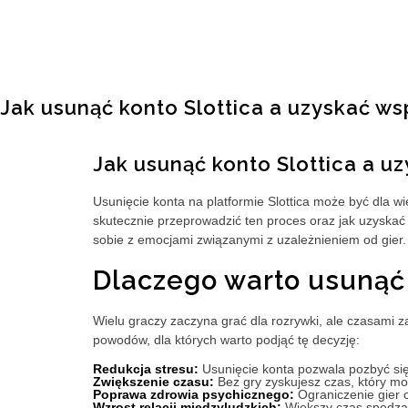
Jak usunąć konto Slottica a uzyskać wsp
Jak usunąć konto Slottica a uz
Usunięcie konta na platformie Slottica może być dla 
skutecznie przeprowadzić ten proces oraz jak uzyskać 
sobie z emocjami związanymi z uzależnieniem od gier.
Dlaczego warto usunąć 
Wielu graczy zaczyna grać dla rozrywki, ale czasami z
powodów, dla których warto podjąć tę decyzję:
Redukcja stresu:
Usunięcie konta pozwala pozbyć si
Zwiększenie czasu:
Bez gry zyskujesz czas, który mo
Poprawa zdrowia psychicznego:
Ograniczenie gier 
Wzrost relacji międzyludzkich:
Większy czas spędzan