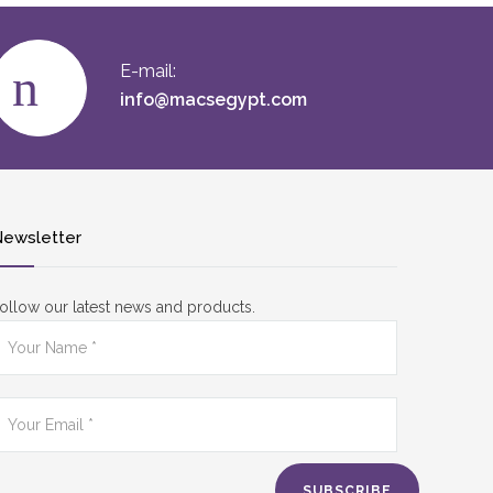
E-mail:
info@macsegypt.com
ewsletter
ollow our latest news and products.
SUBSCRIBE