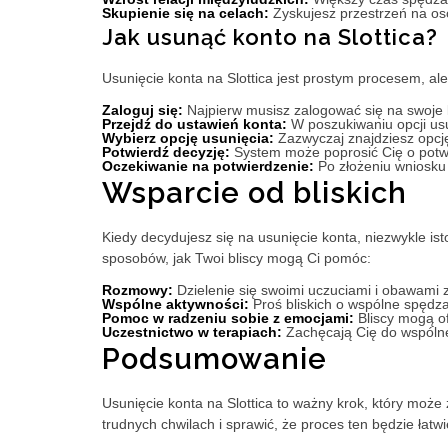
Skupienie się na celach:
Zyskujesz przestrzeń na oso
Jak usunąć konto na Slottica?
Usunięcie konta na Slottica jest prostym procesem, al
Zaloguj się:
Najpierw musisz zalogować się na swoje 
Przejdź do ustawień konta:
W poszukiwaniu opcji usun
Wybierz opcję usunięcia:
Zazwyczaj znajdziesz opcję 
Potwierdź decyzję:
System może poprosić Cię o potwi
Oczekiwanie na potwierdzenie:
Po złożeniu wniosku 
Wsparcie od bliskich
Kiedy decydujesz się na usunięcie konta, niezwykle ist
sposobów, jak Twoi bliscy mogą Ci pomóc:
Rozmowy:
Dzielenie się swoimi uczuciami i obawami z
Wspólne aktywności:
Proś bliskich o wspólne spędza
Pomoc w radzeniu sobie z emocjami:
Bliscy mogą of
Uczestnictwo w terapiach:
Zachęcają Cię do wspólne
Podsumowanie
Usunięcie konta na Slottica to ważny krok, który może
trudnych chwilach i sprawić, że proces ten będzie łatw