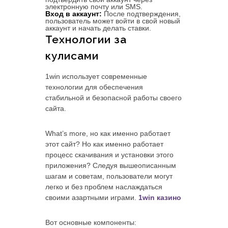
электронную почту или SMS.
Вход в аккаунт:
После подтверждения,
пользователь может войти в свой новый
аккаунт и начать делать ставки.
Технологии за
кулисами
1win использует современные
технологии для обеспечения
стабильной и безопасной работы своего
сайта.
What’s more, но как именно работает
этот сайт? Но как именно работает
процесс скачивания и установки этого
приложения? Следуя вышеописанным
шагам и советам, пользователи могут
легко и без проблем наслаждаться
своими азартными играми.
1win казино
Вот основные компоненты: