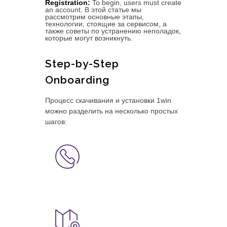
Registration:
To begin, users must create
an account. В этой статье мы
рассмотрим основные этапы,
технологии, стоящие за сервисом, а
также советы по устранению неполадок,
которые могут возникнуть.
Step-by-Step
Onboarding
Процесс скачивания и установки 1win
можно разделить на несколько простых
шагов:
+2 010 666 588 18
+2 02 33 90 86 38
415, Elgiesh Rd, N Area,
Hadabet El Ahram, Giza,