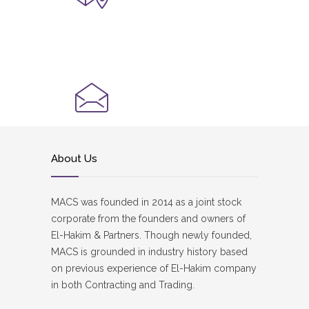
Egypt
E-mail:
info@macsegypt.com
About Us
MACS was founded in 2014 as a joint stock
corporate from the founders and owners of
El-Hakim & Partners. Though newly founded,
MACS is grounded in industry history based
on previous experience of El-Hakim company
in both Contracting and Trading.