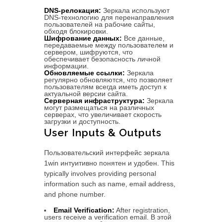
DNS-релокация:
Зеркала используют
DNS-технологию для перенаправления
пользователей на рабочие сайты,
обходя блокировки.
Шифрование данных:
Все данные,
передаваемые между пользователем и
сервером, шифруются, что
обеспечивает безопасность личной
информации.
Обновляемые ссылки:
Зеркала
регулярно обновляются, что позволяет
пользователям всегда иметь доступ к
актуальной версии сайта.
Серверная инфраструктура:
Зеркала
могут размещаться на различных
серверах, что увеличивает скорость
загрузки и доступность.
User Inputs & Outputs
Пользовательский интерфейс зеркала
1win интуитивно понятен и удобен. This
typically involves providing personal
information such as name, email address,
and phone number.
Email Verification:
After registration,
users receive a verification email. В этой