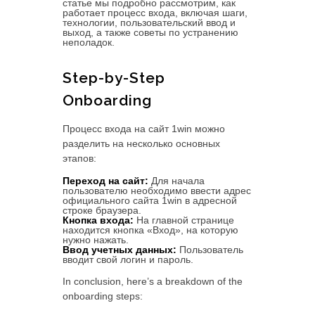
статье мы подробно рассмотрим, как
работает процесс входа, включая шаги,
технологии, пользовательский ввод и
выход, а также советы по устранению
неполадок.
Step-by-Step
Onboarding
Процесс входа на сайт 1win можно
разделить на несколько основных
этапов:
Переход на сайт:
Для начала
пользователю необходимо ввести адрес
официального сайта 1win в адресной
строке браузера.
Кнопка входа:
На главной странице
находится кнопка «Вход», на которую
нужно нажать.
Ввод учетных данных:
Пользователь
вводит свой логин и пароль.
In conclusion, here’s a breakdown of the
onboarding steps: