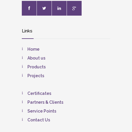
Links
Home
About us
Products
Projects
Certificates
Partners & Clients
Service Points
Contact Us