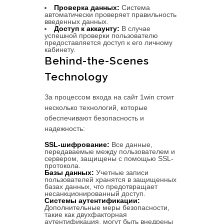
Проверка данных:
Система
автоматически проверяет правильность
введенных данных.
Доступ к аккаунту:
В случае
успешной проверки пользователю
предоставляется доступ к его личному
кабинету.
Behind-the-Scenes
Technology
За процессом входа на сайт 1win стоит
несколько технологий, которые
обеспечивают безопасность и
надежность:
SSL-шифрование:
Все данные,
передаваемые между пользователем и
сервером, защищены с помощью SSL-
протокола.
Базы данных:
Учетные записи
пользователей хранятся в защищенных
базах данных, что предотвращает
несанкционированный доступ.
Системы аутентификации:
Дополнительные меры безопасности,
такие как двухфакторная
аутентификация, могут быть внедрены