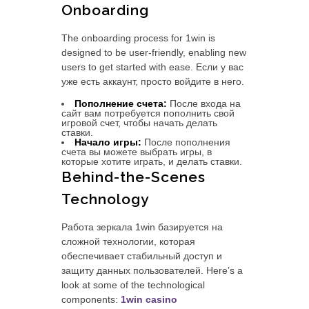
Onboarding
The onboarding process for 1win is
designed to be user-friendly, enabling new
users to get started with ease. Если у вас
уже есть аккаунт, просто войдите в него.
Пополнение счета:
После входа на
сайт вам потребуется пополнить свой
игровой счет, чтобы начать делать
ставки.
Начало игры:
После пополнения
счета вы можете выбрать игры, в
которые хотите играть, и делать ставки.
Behind-the-Scenes
Technology
Работа зеркала 1win базируется на
сложной технологии, которая
обеспечивает стабильный доступ и
защиту данных пользователей. Here’s a
look at some of the technological
components:
1win casino