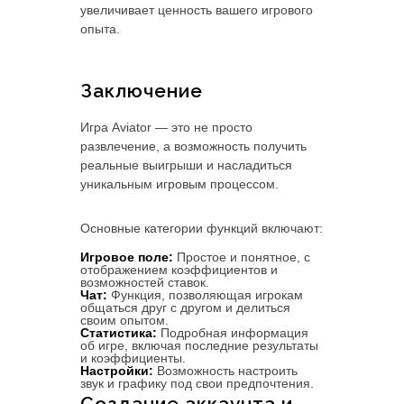
увеличивает ценность вашего игрового
опыта.
Заключение
Игра Aviator — это не просто
развлечение, а возможность получить
реальные выигрыши и насладиться
уникальным игровым процессом.
Основные категории функций включают:
Игровое поле:
Простое и понятное, с
отображением коэффициентов и
возможностей ставок.
Чат:
Функция, позволяющая игрокам
общаться друг с другом и делиться
своим опытом.
Статистика:
Подробная информация
об игре, включая последние результаты
и коэффициенты.
Настройки:
Возможность настроить
звук и графику под свои предпочтения.
Создание аккаунта и