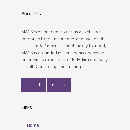
About Us
MACS was founded in 2014 as a joint stock
corporate from the founders and owners of
El-Hakim & Partners. Though newly founded,
MACS is grounded in industry history based
on previous experience of El-Hakim company
in both Contracting and Trading.
Links
Home