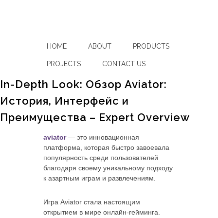
HOME
ABOUT
PRODUCTS
PROJECTS
CONTACT US
In-Depth Look: Обзор Aviator:
История, Интерфейс и
Преимущества – Expert Overview
aviator
— это инновационная
платформа, которая быстро завоевала
популярность среди пользователей
благодаря своему уникальному подходу
к азартным играм и развлечениям.
Игра Aviator стала настоящим
открытием в мире онлайн-гейминга.