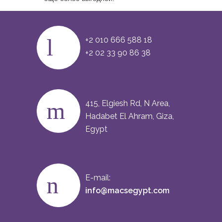
+2 010 666 588 18
+2 02 33 90 86 38
415, Elgiesh Rd, N Area,
Hadabet El Ahram, Giza,
Egypt
E-mail:
info@macsegypt.com