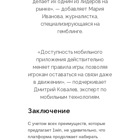
делает их одним из лидеров на
рынке», — добавляет Мария
Иванова, журналистка,
специализирующаяся на
гемблинге.
«Доступность мобильного
приложения действительно
меняет правила игры, позволяя
игрокам оставаться на связи даже
в движении», — подчеркивает
Дмитрий Ковалев, эксперт по
мобильным технологиям.
Заключение
С учетом всех преимуществ, которые
предлагает 1win, не удивительно, что
платформа продолжает набирать