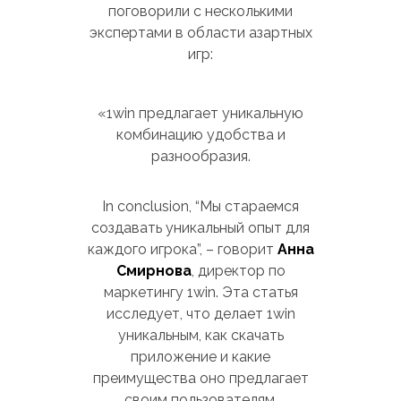
поговорили с несколькими
экспертами в области азартных
игр:
«1win предлагает уникальную
комбинацию удобства и
разнообразия.
In conclusion, “Мы стараемся
создавать уникальный опыт для
каждого игрока”, – говорит
Анна
Смирнова
, директор по
маркетингу 1win. Эта статья
исследует, что делает 1win
уникальным, как скачать
приложение и какие
преимущества оно предлагает
своим пользователям.