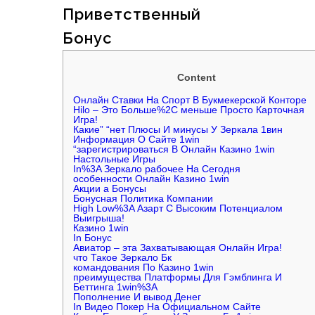
Приветственный
Бонус
Content
Онлайн Ставки На Спорт В Букмекерской Конторе
Hilo – Это Больше%2C меньше Просто Карточная
Игра!
Какие” “нет Плюсы И минусы У Зеркала 1вин
Информация О Сайте 1win
“зарегистрироваться В Онлайн Казино 1win
Настольные Игры
In%3A Зеркало рабочее На Сегодня
особенности Онлайн Казино 1win
Акции а Бонусы
Бонусная Политика Компании
High Low%3A Азарт С Высоким Потенциалом
Выигрыша!
Казино 1win
In Бонус
Авиатор – эта Захватывающая Онлайн Игра!
что Такое Зеркало Бк
командования По Казино 1win
преимущества Платформы Для Гэмблинга И
Беттинга 1win%3A
Пополнение И вывод Денег
In Видео Покер На Официальном Сайте