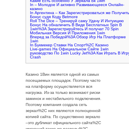
Какие Есть особенно У Зеркала Бк 1win
In – Молодое И активно Развивающееся Онлайн-
казино
In Аргентина – Как Зарегистрироваться же Получит
Бонус судя Коду Betmore
Roll The Dice – Тренируй саму Удачу И Интуицию
Бонус На обналичить В Виде Бесплатных Spin В
1win%3A Зарегистрируйтесь И получат 70 Spin
Мобильная Версия И Приложения 1win
Вперед за Победой%3A Обзор Игр На Платформе
1win
In Букмекер Ставки На Спорт%2C Казино
Live-games На Официальном Сайте 1win
руководство По 1win Lucky Jet%3A Как Играть В Игр
Crash
Казино 1Вин является одной из самых
посещаемых площадок. Поэтому часто
на платформу осуществляется вся
нагрузка. Из-за только возникают риски
заминок и нестабильного подключения.
Поэтому компания создала сеть
зеркал%2C них являются полноценной
копией сайта. По существенно зеркало
–это дубликат официального сайта%2C
имеющий такие же разделы%2C