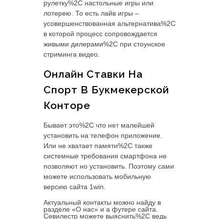
рулетку%2C настольные игры или
лотерею. То есть лайв игры –
усовершенствованная альтернатива%2C
в которой процесс сопровождается
живыми дилерами%2C при стоунское
стриминга видео.
Онлайн Ставки На
Спорт В Букмекерской
Конторе
Бывает это%2C что нет малейшей
установить на телефон приложение.
Или не хватает памяти%2C также
системные требования смартфона не
позволяют но установить. Поэтому сами
можете использовать мобильную
версию сайта 1win.
Актуальный контакты можно найду в
разделе «О нас» и а футере сайта.
Севилестр можете выяснить%2C ведь