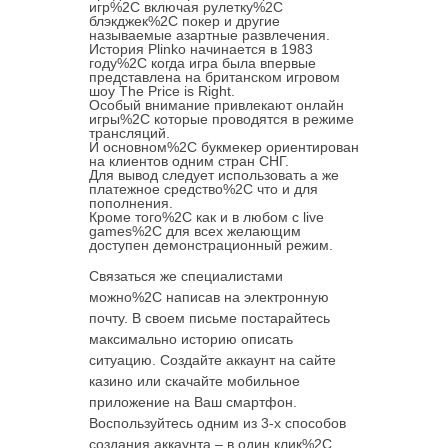
игр%2C включая рулетку%2C
блэкджек%2C покер и другие
называемые азартные развлечения.
История Plinko начинается в 1983
году%2C когда игра была впервые
представлена на британском игровом
шоу The Price is Right.
Особый внимание привлекают онлайн
игры%2C которые проводятся в режиме
трансляций.
И основном%2C букмекер ориентирован
на клиентов одним стран СНГ.
Для вывод следует использовать а же
платежное средство%2C что и для
пополнения.
Кроме того%2C как и в любом с live
games%2C для всех желающим
доступен демонстрационный режим.
Связаться же специалистами
можно%2C написав на электронную
почту. В своем письме постарайтесь
максимально историю описать
ситуацию. Создайте аккаунт на сайте
казино или скачайте мобильное
приложение на Ваш смартфон.
Воспользуйтесь одним из 3-х способов
создания аккаунта – в один клик%2C