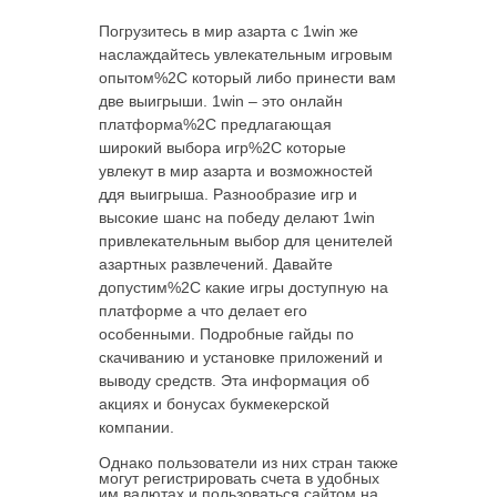
Погрузитесь в мир азарта с 1win же
наслаждайтесь увлекательным игровым
опытом%2C который либо принести вам
две выигрыши. 1win – это онлайн
платформа%2C предлагающая
широкий выбора игр%2C которые
увлекут в мир азарта и возможностей
ддя выигрыша. Разнообразие игр и
высокие шанс на победу делают 1win
привлекательным выбор для ценителей
азартных развлечений. Давайте
допустим%2C какие игры доступную на
платформе а что делает его
особенными. Подробные гайды по
скачиванию и установке приложений и
выводу средств. Эта информация об
акциях и бонусах букмекерской
компании.
Однако пользователи из них стран также
могут регистрировать счета в удобных
им валютах и пользоваться сайтом на