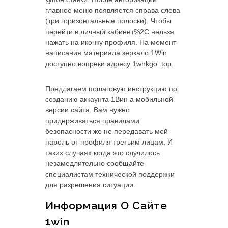
главное меню появляется справа слева
(три горизонтальные полоски). Чтобы
перейти в личный кабинет%2C нельзя
нажать на иконку профиля. На момент
написания материала зеркало 1Win
доступно вопреки адресу 1whkgo. top.
Предлагаем пошаговую инструкцию по
созданию аккаунта 1Вин а мобильной
версии сайта. Вам нужно
придерживаться правилами
безопасности же не передавать мой
пароль от профиля третьим лицам. И
таких случаях когда это случилось
незамедлительно сообщайте
специалистам технической поддержки
для разрешения ситуации.
Информация О Сайте
1win