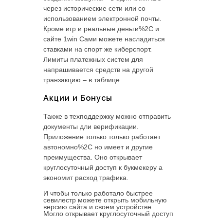
через исторические сети или со
использованием электронной почты.
Кроме игр и реальные деньги%2C и
сайте 1win Сами можете насладиться
ставками на спорт же киберспорт.
Лимиты платежных систем для
напрашивается средств на другой
транзакцию – в таблице.
Акции и Бонусы
Также в техподдержку можно отправить
документы дли верификации.
Приложение только только работает
автономно%2C но имеет и другие
преимущества. Оно открывает
круглосуточный доступ к букмекеру а
экономит расход трафика.
И чтобы только работало быстрее
севилестр можете открыть мобильную
версию сайта и своем устройстве.
Могло открывает круглосуточный доступ