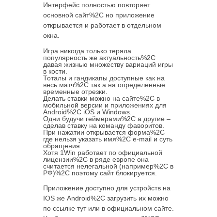
Интерфейс полностью повторяет
основной сайт%2C но приложение
открывается и работает в отдельном
окна.
Игра никогда только теряла
популярность же актуальность%2C
давая жизнью множеству вариаций игры
в кости.
Тоталы и гандикапы доступные как на
весь матч%2C так а на определенные
временные отрезки.
Делать ставки можно на сайте%2C в
мобильной версии и приложениях для
Android%2C iOS и Windows.
Одни будучи геймерами%2C а другие –
сделав ставку на команду фаворитов.
При нажатии открывается форма%2C
где нельзя указать имя%2C e-mail и суть
обращения.
Хотя 1Win работает по официальной
лицензии%2C в ряде европе она
считается нелегальной (например%2C в
РФ)%2C поэтому сайт блокируется.
Приложение доступно для устройств на
IOS же Android%2C загрузить их можно
по ссылке тут или в официальном сайте.