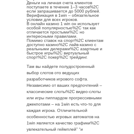
Деньги на личная счета клиентов
поступаете в течение 1‒3 часов%2C
если запрашивается до 5000 рублей.
Верификация в 1win – обязательное
условии для всех игроков.
В онлайн казино 1 win он использует
особой популярностью%2C так как
отличается простыми%2C но
интересными правилами.
Помимо ставок на спорт%2C клиентам
доступно казино%2C лайв-казино с
реальными дилерами%2C азартные и
быстрое игры%2C виртуальный
спорт%2C покер%2C трейдинг.
Там вы найдете полудостроенный
выбор слотов ото ведущих
разработчиков игрового софта.
Независимо от ваших предпочтений –
классические слоты%2C видео-слоты
или игры пиппардом прогрессивными
джекпотами – на 1win есть что-то для
каждая игрока. Отличительной
особенностью игровых автоматов на
1win является качество графики%2C
увлекательный геймплей” “и