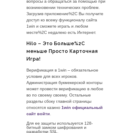
вопросы а обращаться за помощью при
возникновении технических проблем.
Загрузив приложение%2C Вы получите
доступ ко всему функционалу сайта
1win и сможете играть и любом
месте%2C недалеко есть Интернет.
Hilo – Это Больше%2C
меньше Просто Карточная
Игра!
Верификация в 1win – обязательное
условие для всех игроков.
Администрация букмекерской конторы
может провести верификацию в любое
во по своему своему. Остальные
разделы сбоку главной страницы
относятся казино
1win официальный
сайт войти
.
Для ее защиты используется 128-
битный замком шифрования и
разработки SSL.