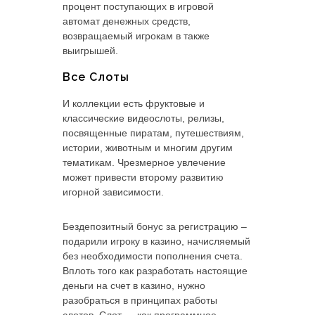
процент поступающих в игровой
автомат денежных средств,
возвращаемый игрокам в также
выигрышей.
Все Слоты
И коллекции есть фруктовые и
классические видеослоты, релизы,
посвященные пиратам, путешествиям,
истории, животным и многим другим
тематикам. Чрезмерное увлечение
может привести второму развитию
игорной зависимости.
Бездепозитный бонус за регистрацию –
подарили игроку в казино, начисляемый
без необходимости пополнения счета.
Вплоть того как разработать настоящие
деньги на счет в казино, нужно
разобраться в принципах работы