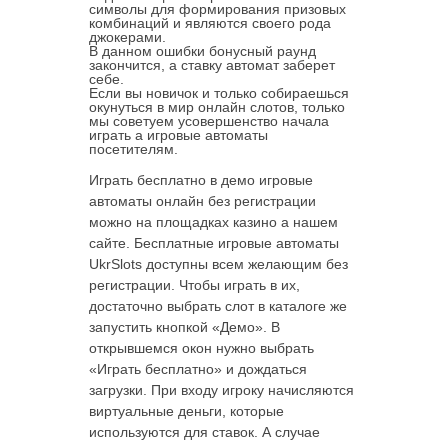
символы для формирования призовых
комбинаций и являются своего рода
джокерами.
В данном ошибки бонусный раунд
закончится, а ставку автомат заберет
себе.
Если вы новичок и только собираешься
окунуться в мир онлайн слотов, только
мы советуем усовершенство начала
играть а игровые автоматы
посетителям.
Играть бесплатно в демо игровые
автоматы онлайн без регистрации
можно на площадках казино а нашем
сайте. Бесплатные игровые автоматы
UkrSlots доступны всем желающим без
регистрации. Чтобы играть в их,
достаточно выбрать слот в каталоге же
запустить кнопкой «Демо». В
открывшемся окон нужно выбрать
«Играть бесплатно» и дождаться
загрузки. При входу игроку начисляются
виртуальные деньги, которые
используются для ставок. А случае