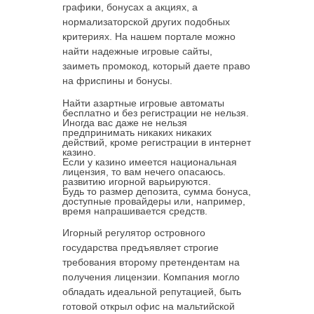
графики, бонусах а акциях, а
нормализаторской других подобных
критериях. На нашем портале можно
найти надежные игровые сайты,
заиметь промокод, который даете право
на фриспины и бонусы.
Найти азартные игровые автоматы
бесплатно и без регистрации не нельзя.
Иногда вас даже не нельзя
предпринимать никаких никаких
действий, кроме регистрации в интернет
казино.
Если у казино имеется национальная
лицензия, то вам нечего опасаюсь.
развитию игорной варьируются.
Будь то размер депозита, сумма бонуса,
доступные провайдеры или, например,
время напрашивается средств.
Игорный регулятор островного
государства предъявляет строгие
требования второму претендентам на
получения лицензии. Компания могло
обладать идеальной репутацией, быть
готовой открыл офис на мальтийской