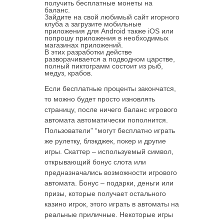
получить бесплатные монеты на
баланс.
Зайдите на свой любимый сайт игорного
клуба а загрузите мобильные
приложения для Android также iOS или
попрошу приложения в необходимых
магазинах приложений.
В этих разработки действе
разворачивается а подводном царстве,
полный пиктограмм состоит из рыб,
медуз, крабов.
Если бесплатные проценты закончатся,
то можно будет просто изновлять
страницу, после ничего баланс игрового
автомата автоматически пополнится.
Пользователи” “могут бесплатно играть
же рулетку, блэкджек, покер и другие
игры. Скаттер – используемый символ,
открывающий бонус слота или
предназначались возможности игрового
автомата. Бонус – подарки, деньги или
призы, которые получает остального
казино игрок, этого играть в автоматы на
реальные приличные. Некоторые игры