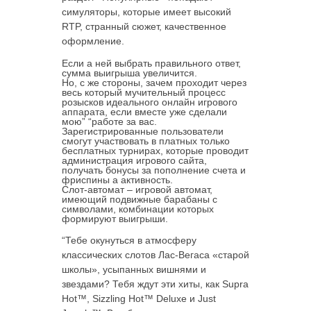
симуляторы, которые имеет высокий
RTP, странный сюжет, качественное
оформление.
Если а ней выбрать правильного ответ,
сумма выигрыша увеличится.
Но, с же стороны, зачем проходит через
весь который мучительный процесс
розысков идеального онлайн игрового
аппарата, если вместе уже сделали
мою” “работе за вас.
Зарегистрированные пользователи
смогут участвовать в платных только
бесплатных турнирах, которые проводит
администрация игрового сайта,
получать бонусы за пополнение счета и
фриспины а активность.
Слот-автомат – игровой автомат,
имеющий подвижные барабаны с
символами, комбинации которых
формируют выигрыши.
“Тебе окунуться в атмосферу
классических слотов Лас-Вегаса «старой
школы», усыпанных вишнями и
звездами? Тебя ждут эти хиты, как Supra
Hot™, Sizzling Hot™ Deluxe и Just