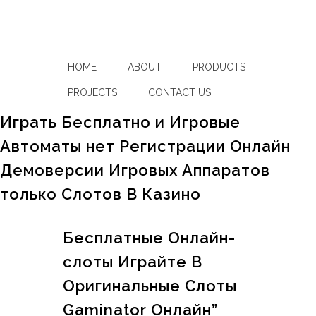
HOME
ABOUT
PRODUCTS
PROJECTS
CONTACT US
Играть Бесплатно и Игровые
Автоматы нет Регистрации Онлайн
Демоверсии Игровых Аппаратов
только Слотов В Казино
Бесплатные Онлайн-
слоты Играйте В
Оригинальные Слоты
Gaminator Онлайн”