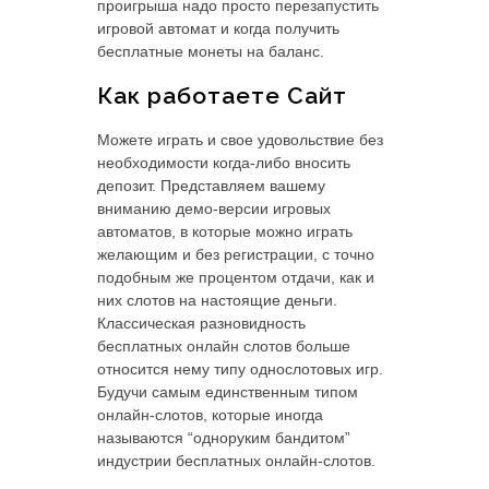
проигрыша надо просто перезапустить
игровой автомат и когда получить
бесплатные монеты на баланс.
Как работаете Сайт
Можете играть и свое удовольствие без
необходимости когда-либо вносить
депозит. Представляем вашему
вниманию демо-версии игровых
автоматов, в которые можно играть
желающим и без регистрации, с точно
подобным же процентом отдачи, как и
них слотов на настоящие деньги.
Классическая разновидность
бесплатных онлайн слотов больше
относится нему типу однослотовых игр.
Будучи самым единственным типом
онлайн-слотов, которые иногда
называются “одноруким бандитом”
индустрии бесплатных онлайн-слотов.