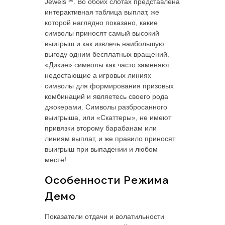
Jewels™. Во обоих слотах представлена
интерактивная таблица выплат, же
которой наглядно показано, какие
символы приносят самый высокий
выигрыш и как извлечь наибольшую
выгоду одним бесплатных вращений.
«Дикие» символы как часто заменяют
недостающие а игровых линиях
символы для формирования призовых
комбинаций и являетесь своего рода
джокерами. Символы разбросанного
выигрыша, или «Скаттеры», не имеют
привязки второму барабанам или
линиям выплат, и же правило приносят
выигрыш при выпадении и любом
месте!
Особенности Режима
Демо
Показатели отдачи и волатильности