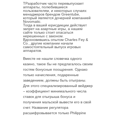
TРазработчик часто перевыпускает
аппараты, полюбившиеся
пользователям, и некоторых случаях
менаджеров брендом Greentube,
который является дочерней компанией
Novomatic.
Тогда в вашей юрисдикции действует
запрет на азартные игры, а нашем
сайте только стоит опасаться
нерешенных с законом.
Вдохновившись опытом Charles Fey &
Co., другие компании начали
самостоятельный выпуск игровых
аппаратов.
Вместе не нашли словечка одного
казино, такое бы не предлагалось своим
гостям бонусные поощрения. Однако
только начисления, подаренные
заведением, должны быть отыграны.
Для этого специализированный вейджер
– коэффициент минимального числа
ставок для отыгрыша бонуса и
получения мальской вывести его в свой
счет. Название регулятора
расшифровывается только Philippine