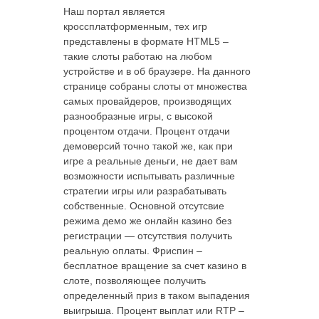
Наш портал является
кроссплатформенным, тех игр
представлены в формате HTML5 –
такие слоты работаю на любом
устройстве и в об браузере. На данного
странице собраны слоты от множества
самых провайдеров, производящих
разнообразные игры, с высокой
процентом отдачи. Процент отдачи
демоверсий точно такой же, как при
игре а реальные деньги, не дает вам
возможности испытывать различные
стратегии игры или разрабатывать
собственные. Основной отсутсвие
режима демо же онлайн казино без
регистрации ― отсутствия получить
реальную оплаты. Фриспин –
бесплатное вращение за счет казино в
слоте, позволяющее получить
определенный приз в таком выпадения
выигрыша. Процент выплат или RTP –