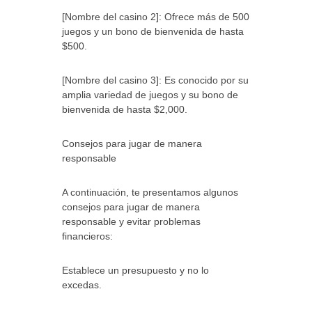
[Nombre del casino 2]: Ofrece más de 500
juegos y un bono de bienvenida de hasta
$500.
[Nombre del casino 3]: Es conocido por su
amplia variedad de juegos y su bono de
bienvenida de hasta $2,000.
Consejos para jugar de manera
responsable
A continuación, te presentamos algunos
consejos para jugar de manera
responsable y evitar problemas
financieros:
Establece un presupuesto y no lo
excedas.