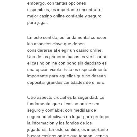
embargo, con tantas opciones
disponibles, es importante encontrar el
mejor casino online confiable y seguro
para jugar.
En este sentido, es fundamental conocer
los aspectos clave que deben
considerarse al elegir un casino online.
Uno de los primeros pasos es verificar si
el casino online con bono sin depósito es
una opción viable. Esto es especialmente
importante para aquellos que no desean
depositar grandes cantidades de dinero.
Otro aspecto crucial es la seguridad. Es
fundamental que el casino online sea
seguro y confiable, con medidas de
seguridad efectivas en lugar para proteger
la información y los fondos de los
jugadores. En este sentido, es importante
buscar casinos online que tengan licencia