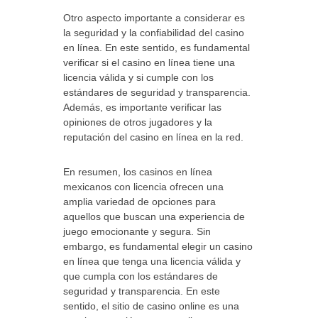
Otro aspecto importante a considerar es
la seguridad y la confiabilidad del casino
en línea. En este sentido, es fundamental
verificar si el casino en línea tiene una
licencia válida y si cumple con los
estándares de seguridad y transparencia.
Además, es importante verificar las
opiniones de otros jugadores y la
reputación del casino en línea en la red.
En resumen, los casinos en línea
mexicanos con licencia ofrecen una
amplia variedad de opciones para
aquellos que buscan una experiencia de
juego emocionante y segura. Sin
embargo, es fundamental elegir un casino
en línea que tenga una licencia válida y
que cumpla con los estándares de
seguridad y transparencia. En este
sentido, el sitio de casino online es una