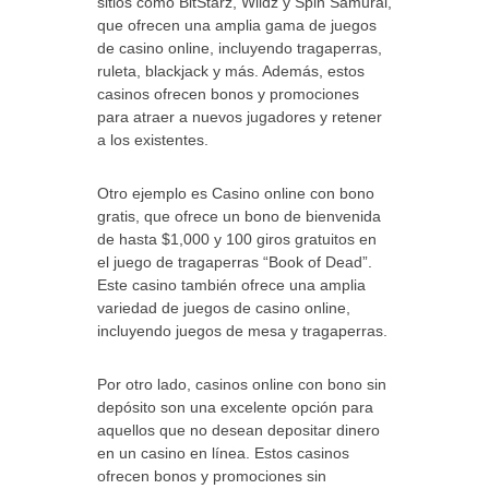
sitios como BitStarz, Wildz y Spin Samurai,
que ofrecen una amplia gama de juegos
de casino online, incluyendo tragaperras,
ruleta, blackjack y más. Además, estos
casinos ofrecen bonos y promociones
para atraer a nuevos jugadores y retener
a los existentes.
Otro ejemplo es Casino online con bono
gratis, que ofrece un bono de bienvenida
de hasta $1,000 y 100 giros gratuitos en
el juego de tragaperras “Book of Dead”.
Este casino también ofrece una amplia
variedad de juegos de casino online,
incluyendo juegos de mesa y tragaperras.
Por otro lado, casinos online con bono sin
depósito son una excelente opción para
aquellos que no desean depositar dinero
en un casino en línea. Estos casinos
ofrecen bonos y promociones sin