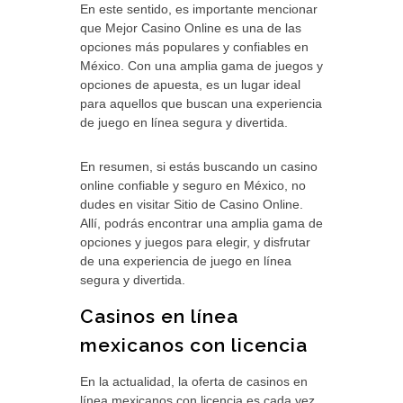
En este sentido, es importante mencionar
que Mejor Casino Online es una de las
opciones más populares y confiables en
México. Con una amplia gama de juegos y
opciones de apuesta, es un lugar ideal
para aquellos que buscan una experiencia
de juego en línea segura y divertida.
En resumen, si estás buscando un casino
online confiable y seguro en México, no
dudes en visitar Sitio de Casino Online.
Allí, podrás encontrar una amplia gama de
opciones y juegos para elegir, y disfrutar
de una experiencia de juego en línea
segura y divertida.
Casinos en línea
mexicanos con licencia
En la actualidad, la oferta de casinos en
línea mexicanos con licencia es cada vez