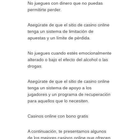
No juegues con dinero que no puedas
permitirte perder.
Asegúrate de que el sitio de casino online
tenga un sistema de limitación de
apuestas y un límite de pérdida.
No juegues cuando estés emocionalmente
alterado o bajo el efecto del alcohol o las
drogas.
Asegúrate de que el sitio de casino online
tenga un sistema de apoyo a los
jugadores y un programa de recuperación
para aquellos que lo necesiten.
Casinos online con bono gratis
A continuación, te presentamos algunos
de los mejores casinos online que ofrecen