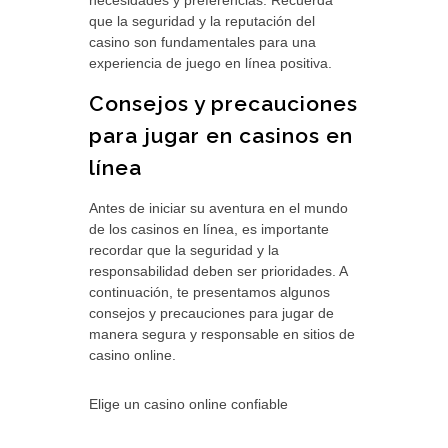
necesidades y preferencias. Recuerda
que la seguridad y la reputación del
casino son fundamentales para una
experiencia de juego en línea positiva.
Consejos y precauciones
para jugar en casinos en
línea
Antes de iniciar su aventura en el mundo
de los casinos en línea, es importante
recordar que la seguridad y la
responsabilidad deben ser prioridades. A
continuación, te presentamos algunos
consejos y precauciones para jugar de
manera segura y responsable en sitios de
casino online.
Elige un casino online confiable