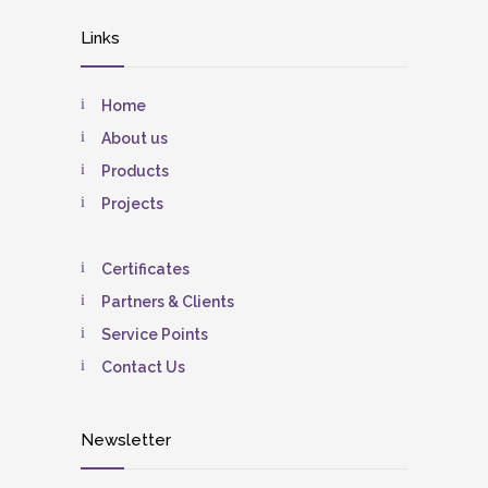
Links
Home
About us
Products
Projects
Certificates
Partners & Clients
Service Points
Contact Us
Newsletter