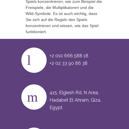
Spiels konzentrieren, wie zum Beispiel die
Freispiele, die Multiplikatoren und die
Wild-Symbole. Es ist auch wichtig, dass
Sie sich auf die Regeln des Spiels
konzentrieren und wissen, wie das Spiel
funktioniert.
+2 010 666 588 18
+2 02 33 90 86 38
415, Elgiesh Rd, N Area,
Hadabet El Ahram, Giza,
Egypt