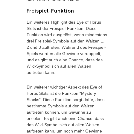
Freispiel-Funktion
Ein weiteres Highlight des Eye of Horus
Slots ist die Freispiel-Funktion. Diese
Funktion wird ausgelöst, wenn mindestens
drei Freispiel-Symbole auf den Walzen 1,
2 und 3 auftreten. Während des Freispiel-
Spiels werden alle Gewinne verdoppelt,
und es gibt auch eine Chance, dass das
Wild-Symbol sich auf allen Walzen
auftreten kann.
Ein weiterer wichtiger Aspekt des Eye of
Horus Slots ist die Funktion “Mystery
Stacks”. Diese Funktion sorgt dafür, dass
bestimmte Symbole auf den Walzen
auftreten können, um Gewinne zu
erzielen. Es gibt auch eine Chance, dass
das Wild-Symbol sich auf allen Walzen
auftreten kann, um noch mehr Gewinne