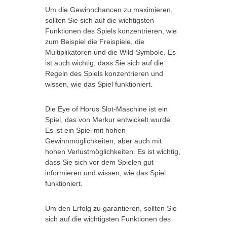
Um die Gewinnchancen zu maximieren,
sollten Sie sich auf die wichtigsten
Funktionen des Spiels konzentrieren, wie
zum Beispiel die Freispiele, die
Multiplikatoren und die Wild-Symbole. Es
ist auch wichtig, dass Sie sich auf die
Regeln des Spiels konzentrieren und
wissen, wie das Spiel funktioniert.
Die Eye of Horus Slot-Maschine ist ein
Spiel, das von Merkur entwickelt wurde.
Es ist ein Spiel mit hohen
Gewinnmöglichkeiten, aber auch mit
hohen Verlustmöglichkeiten. Es ist wichtig,
dass Sie sich vor dem Spielen gut
informieren und wissen, wie das Spiel
funktioniert.
Um den Erfolg zu garantieren, sollten Sie
sich auf die wichtigsten Funktionen des