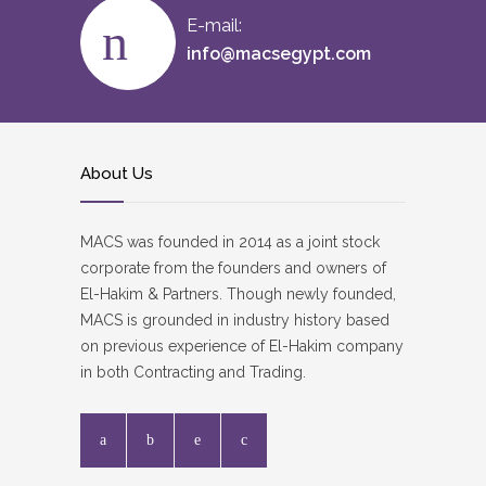
E-mail:
info@macsegypt.com
About Us
MACS was founded in 2014 as a joint stock
corporate from the founders and owners of
El-Hakim & Partners. Though newly founded,
MACS is grounded in industry history based
on previous experience of El-Hakim company
in both Contracting and Trading.