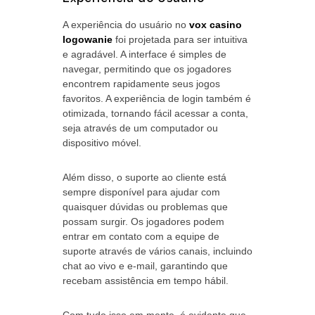
A experiência do usuário no
vox casino
logowanie
foi projetada para ser intuitiva
e agradável. A interface é simples de
navegar, permitindo que os jogadores
encontrem rapidamente seus jogos
favoritos. A experiência de login também é
otimizada, tornando fácil acessar a conta,
seja através de um computador ou
dispositivo móvel.
Além disso, o suporte ao cliente está
sempre disponível para ajudar com
quaisquer dúvidas ou problemas que
possam surgir. Os jogadores podem
entrar em contato com a equipe de
suporte através de vários canais, incluindo
chat ao vivo e e-mail, garantindo que
recebam assistência em tempo hábil.