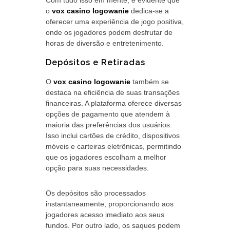
Com tudo isso em mente, é evidente que
o
vox casino logowanie
dedica-se a
oferecer uma experiência de jogo positiva,
onde os jogadores podem desfrutar de
horas de diversão e entretenimento.
Depósitos e Retiradas
O
vox casino logowanie
também se
destaca na eficiência de suas transações
financeiras. A plataforma oferece diversas
opções de pagamento que atendem à
maioria das preferências dos usuários.
Isso inclui cartões de crédito, dispositivos
móveis e carteiras eletrônicas, permitindo
que os jogadores escolham a melhor
opção para suas necessidades.
Os depósitos são processados
instantaneamente, proporcionando aos
jogadores acesso imediato aos seus
fundos. Por outro lado, os saques podem