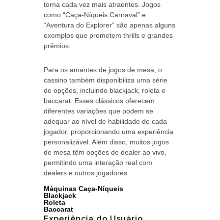
torna cada vez mais atraentes. Jogos
como “Caça-Níqueis Carnaval” e
“Aventura do Explorer” são apenas alguns
exemplos que prometem thrills e grandes
prêmios.
Para os amantes de jogos de mesa, o
cassino também disponibiliza uma série
de opções, incluindo blackjack, roleta e
baccarat. Esses clássicos oferecem
diferentes variações que podem se
adequar ao nível de habilidade de cada
jogador, proporcionando uma experiência
personalizável. Além disso, muitos jogos
de mesa têm opções de dealer ao vivo,
permitindo uma interação real com
dealers e outros jogadores.
Máquinas Caça-Níqueis
Blackjack
Roleta
Baccarat
Experiência do Usuário