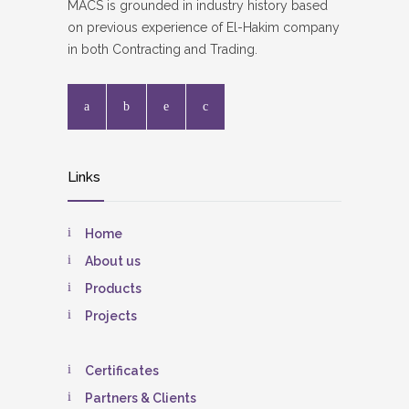
MACS is grounded in industry history based
on previous experience of El-Hakim company
in both Contracting and Trading.
Links
Home
About us
Products
Projects
Certificates
Partners & Clients