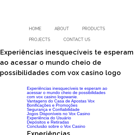
HOME
ABOUT
PRODUCTS
PROJECTS
CONTACT US
Experiências inesquecíveis te esperam
ao acessar o mundo cheio de
possibilidades com vox casino logo
Experiências inesquecíveis te esperam ao
acessar o mundo cheio de possibilidades
com vox casino logowanie.
Vantagens do Casa de Apostas Vox
Bonificações e Promoções
Segurança e Confiabilidade
Jogos Disponíveis no Vox Casino
Experiência do Usuário
Depósitos e Retiradas
Conclusão sobre o Vox Casino
Experiências