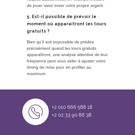
de jouer sans miser votre propre argent.
5. Est-il possible de prévoir le
moment où apparaîtront les tours
gratuits ?
Bien qu’il soit impossible de prédire
précisément quand les tours gratuits
apparaîtront, une analyse attentive de leur
fréquence peut vous aider à ajuster votre
timing de mise pour en profiter au
maximum.
+2 010 666 588 18
+2 02 33 90 86 38