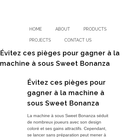
HOME
ABOUT
PRODUCTS
PROJECTS
CONTACT US
Évitez ces pièges pour gagner à la
machine à sous Sweet Bonanza
Évitez ces pièges pour
gagner à la machine à
sous Sweet Bonanza
La machine à sous Sweet Bonanza séduit
de nombreux joueurs avec son design
coloré et ses gains attractifs. Cependant,
se lancer sans préparation peut mener à