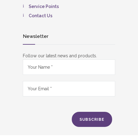
Service Points
Contact Us
Newsletter
Follow our latest news and products.
SUBSCRIBE