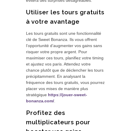
évitera des surprises désagréables.
Utiliser les tours gratuits
à votre avantage
Les tours gratuits sont une fonctionnalité
clé de Sweet Bonanza. Ils vous offrent
l’opportunité d’augmenter vos gains sans
risquer votre propre argent. Pour
maximiser ces tours, planifiez votre timing
et ajustez vos paris. Attendez votre
chance plutôt que de déclencher les tours
précipitamment. En analysant la
fréquence des tours gratuits, vous pourrez
placer vos mises de manière plus
stratégique
https://jouer-sweet-
bonanza.com/
.
Profitez des
multiplicateurs pour