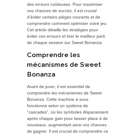
des erreurs coûteuses. Pour maximiser
vos chances de succès, il est crucial
d’éviter certains pièges courants et de
comprendre comment optimiser votre jeu.
Cet article détaille les stratégies pour
éviter ces erreurs et tirer le meilleur parti
de chaque session sur Sweet Bonanza.
Comprendre les
mécanismes de Sweet
Bonanza
Avant de jouer, il est essentiel de
comprendre les mécanismes de Sweet
Bonanza. Cette machine à sous
fonctionne selon un système de
“cascades”, où les symboles disparaissent
après chaque gain pour laisser place à de
nouveaux, augmentant ainsi vos chances
de gagner. Il est crucial de comprendre ce