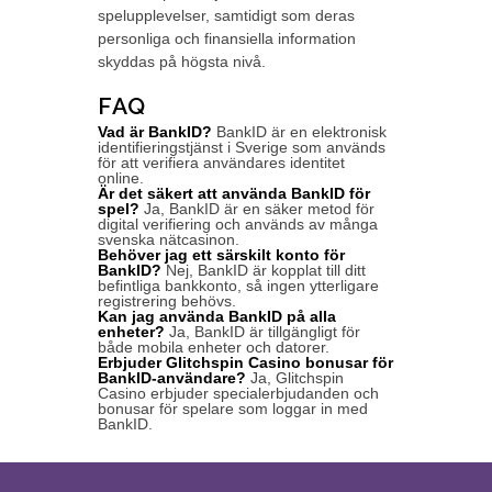
spelupplevelser, samtidigt som deras
personliga och finansiella information
skyddas på högsta nivå.
FAQ
Vad är BankID?
BankID är en elektronisk
identifieringstjänst i Sverige som används
för att verifiera användares identitet
online.
Är det säkert att använda BankID för
spel?
Ja, BankID är en säker metod för
digital verifiering och används av många
svenska nätcasinon.
Behöver jag ett särskilt konto för
BankID?
Nej, BankID är kopplat till ditt
befintliga bankkonto, så ingen ytterligare
registrering behövs.
Kan jag använda BankID på alla
enheter?
Ja, BankID är tillgängligt för
både mobila enheter och datorer.
Erbjuder Glitchspin Casino bonusar för
BankID-användare?
Ja, Glitchspin
Casino erbjuder specialerbjudanden och
bonusar för spelare som loggar in med
BankID.