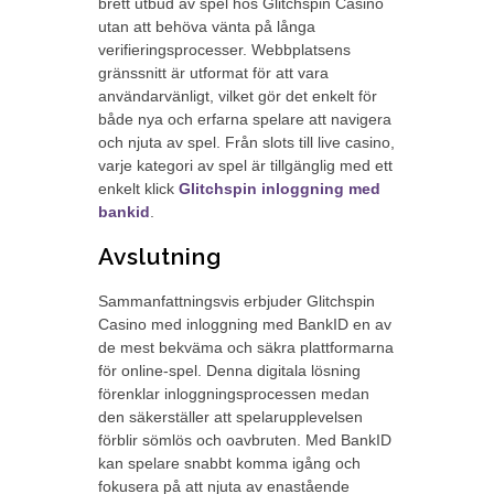
brett utbud av spel hos Glitchspin Casino
utan att behöva vänta på långa
verifieringsprocesser. Webbplatsens
gränssnitt är utformat för att vara
användarvänligt, vilket gör det enkelt för
både nya och erfarna spelare att navigera
och njuta av spel. Från slots till live casino,
varje kategori av spel är tillgänglig med ett
enkelt klick
Glitchspin inloggning med
bankid
.
Avslutning
Sammanfattningsvis erbjuder Glitchspin
Casino med inloggning med BankID en av
de mest bekväma och säkra plattformarna
för online-spel. Denna digitala lösning
förenklar inloggningsprocessen medan
den säkerställer att spelarupplevelsen
förblir sömlös och oavbruten. Med BankID
kan spelare snabbt komma igång och
fokusera på att njuta av enastående