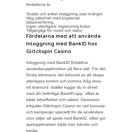
fördelarna är:
Snabb och enkel inloggning utan krångel.
Hög säkerhet med krypterad
dataöverföring.
Ingen ytterligare registrering krävs.
Tillgängligt för mobil och dator.
Fördelarna med att använda
Inloggning med BankID hos
Glitchspin Casino
Inloggning med BankID förbättrar
användarupplevelsen på flera sätt. För det
första eliminerar det behovet av att skapa
ytterligare konton och komma ihåg ännu
ett lösenord. Istället loggar du in direkt
med din befintliga BankID-app, vilket är
både tidseffektivt och säkert. Dessutom
erbjuder Glitchspin Casino en rad bonusar
och kampanjer speciellt för de användare
som väljer att spela med BankID, vilket gör
spelupplevelsen både mer lukrativ och
trevlig.