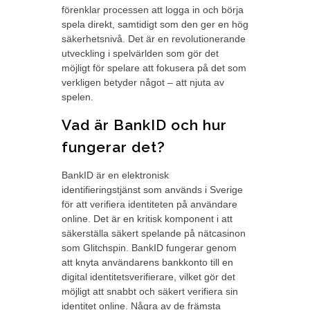
förenklar processen att logga in och börja
spela direkt, samtidigt som den ger en hög
säkerhetsnivå. Det är en revolutionerande
utveckling i spelvärlden som gör det
möjligt för spelare att fokusera på det som
verkligen betyder något – att njuta av
spelen.
Vad är BankID och hur
fungerar det?
BankID är en elektronisk
identifieringstjänst som används i Sverige
för att verifiera identiteten på användare
online. Det är en kritisk komponent i att
säkerställa säkert spelande på nätcasinon
som Glitchspin. BankID fungerar genom
att knyta användarens bankkonto till en
digital identitetsverifierare, vilket gör det
möjligt att snabbt och säkert verifiera sin
identitet online. Några av de främsta