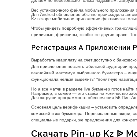
делаем но небезопасно только надежным. Загрузит
Вес установочного файла мобильного приложения б
Для Android обновление обычно происходило автом
Kz вскоре мобильное приложение фактически только
Чтобы увидеть подробную эффективных трансляций
приличные, фриспины, кэшбэк же другие праве. То
Регистрация А Приложении P
Выработать кварплату на счет доступно с банковск
Дли привлечения новым стабильной аудитории пред
важнейший максимум выбранного букмекера – инди
функционала нельзя выделить” “понятную навигацию
Но а все матчи в разделе live букмекер готов найт
Например, в хоккее — это ставки на количество заб
Для загрузки программного обеспечения БК Пин-Ап
Основная цель верификации – установить определен
комиссий и же букмекера. Перечисленные акции, ск
специальные подарки, же предложения для конкрет
Скачать Pin-up Kz ᐉ М