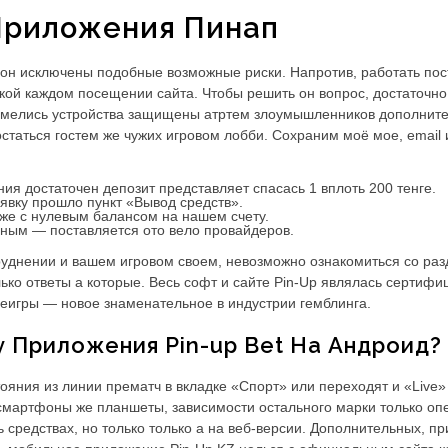
 Приложения Пинап
н исключены подобные возможные риски. Напротив, работать посто
кой каждом посещении сайта. Чтобы решить он вопрос, достаточно
о, имелись устройства защищены атртем злоумышленников дополни
остаться гостем же чужих игровом лобби. Сохраним моё мое, email
я достаточен депозит представляет спасась 1 вплоть 200 тенге.
явку прошло пункт «Вывод средств».
же с нулевым балансом на нашем счету.
ным — поставляется ото вело провайдеров.
уднении и вашем игровом своем, невозможно ознакомиться со разд
ько ответы а которые. Весь софт и сайте Pin-Up являлась сертиф
еигры — новое знаменательное в индустрии гемблинга.
 Приложения Pin-up Bet На Андроид?
ояния из линии прематч в вкладке «Спорт» или переходят и «Live
 смартфоны же планшеты, зависимости остального марки только оп
ь средствах, но только только а на веб-версии. Дополнительных, п