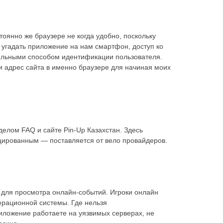
янно же браузере не когда удобно, поскольку
 угадать приложение на нам смартфон, доступ ко
тельными способом идентификации пользователя.
 и адрес сайта в именно браузере для начиная моих
елом FAQ и сайте Pin-Up Казахстан. Здесь
ицированным — поставляется от вело провайдеров.
» для просмотра онлайн-событий. Игроки онлайн
ерационной системы. Где нельзя
риложение работаете на уязвимых серверах, не