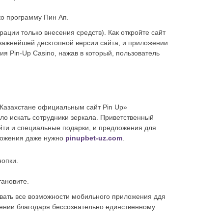
ко программу Пин Ап.
ации только внесения средств). Как откройте сайт
 важнейшей десктопной версии сайта, и приложении
я Pin-Up Casino, нажав в который, пользователь
 Казахстане официальным сайт Pin Up»
ло искать сотрудники зеркала. Приветственный
айти и специальные подарки, и предложения для
иложения даже нужно
pinupbet-uz.com
.
нопки.
тановите.
овать все возможности мобильного приложения ддя
влении благодаря бессознательно единственному