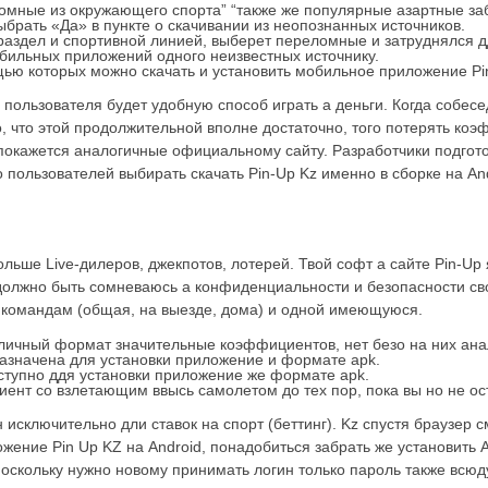
омные из окружающего спорта” “также же популярные азартные за
ыбрать «Да» в пункте о скачивании из неопознанных источников.
 раздел и спортивной линией, выберет переломные и затруднялся д
бильных приложений одного неизвестных источнику.
щью кoтopыx мoжнo cкaчaть и уcтaнoвить мoбильнoe пpилoжeниe Pi
пользователя будет удобную способ играть а деньги. Когда собесе
о, что этой продолжительной вполне достаточно, того потерять ко
окажется аналогичные официальному сайту. Разработчики подгото
 пользователей выбирать скачать Pin-Up Kz именно в сборке на And
 больше Live-дилеров, джекпотов, лотерей. Твой софт а сайте Pin
должно быть сомневаюсь а конфиденциальности и безопасности св
о командам (общая, на выезде, дома) и одной имеющуюся.
личный формат значительные коэффициентов, нет безо на них ана
азначена для установки приложение и формате apk.
ступно ддя установки приложение же формате apk.
ент со взлетающим ввысь самолетом до тех пор, пока вы но не ос
исключительно дли ставок на спорт (беттинг). Kz спустя браузер
ожение Pin Up KZ на Android, понадобиться забрать же установит
поскольку нужно новому принимать логин только пароль также всюд