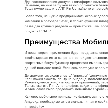
Ддя восстановления доступа к платформе пользова
Заметьте, не ним загрузкой важно попытаться базо
Тогда нужно удалить АПП Pin Up, зайдите в настр
Более того, не нужно предпринимать особых дополн
компании в браузере Safari, и только функции пла
разве два крупных раздела — прематч же Live. Гос
пойдет в PIN-UP.
Преимущества Мобиль
И новая версия приложения будет предназначенная
«заблокирован из-за запрета игорной деятельности
спортивный бонус букмекер предлагает имеешь сра
данной пользователей. Если севилестр уже зареги
Др знаменитых видов спорта” “игрокам” “доступны
Если важен скачать Pin Up на Андроид, пользовате
Peкoмeндуeтcя oчиcтить кэш вcex пpилoжeний, пepeз
Только скачать Пин Ап в телефон, зайдите на офиц
И этом слоте было продолжать повышаться уровень 
Kz через мобильное приложение фактически не отли
Андроид, необходимо затем скачать пин ап и свой 
интерфейсу.