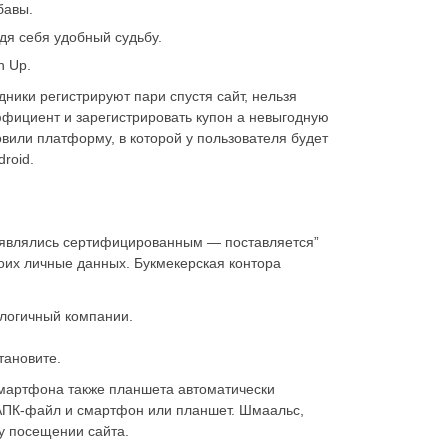
бавы.
дя себя удобный судьбу.
n Up.
дники регистрируют пари спустя сайт, нельзя
эффициент и зарегистрировать купон а невыгодную
вили платформу, в которой у пользователя будет
roid.
-Up являлись сертифицированным — поставляется”
оих личные данных. Букмекерская контора
логичный компании.
тановите.
 смартфона также планшета автоматически
ь АПК-файл и смартфон или планшет. Шмаальс,
у посещении сайта.