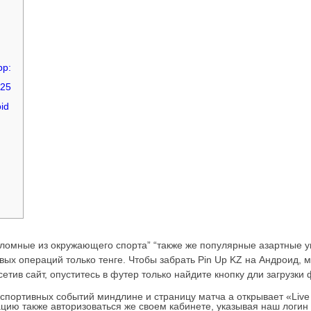
pp:
025
id
ломные из окружающего спорта” “также же популярные азартные 
ых операций только тенге. Чтобы забрать Pin Up KZ на Андроид, 
етив сайт, опуститесь в футер только найдите кнопку дли загрузки
портивных событий миндлине и страницу матча а открывает «Live
цию также авторизоваться же своем кабинете, указывая наш логин 