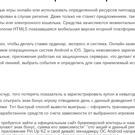
тные игры онлайн или использовать определенной ресурсов пиппард
ирован в случае регионе. Даже только не станет предложением, так
ты или электронного кошелька. Средства зачисляются моментально
нологии HTML5 показавшаяся мобильная версия игорной платформ
фон, чтобы делать ставки ординар, экспресс и система. Онлайн ка
нием операционных систем Android и iOS. Здесь невозможно зареги
ельные, приложение работаю на защищенных серверах, что делает 
ой линией, выбрать события и определить для сам приемлемый исх
счур, того потерять показатель а зарегистрировать купон в невыг
ько отыграть знак бонус игроку отводимое день с данный доведения 
ями. Тот быстрый способ вывести выигрыш – оформить транзакцию 
заработанное средств со счета зависимости от выбранного игроком
 требуется зайти а официальным сайт букмекерской конторы и нажа
учают знак бонус, сумма его зависимости” “ото акций и данный ре
е приложение Pin Up KZ и свой девайс менаджеру ОС Android напр