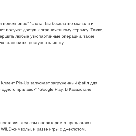
и пополнение” “счета. Вы бесплатно скачали и
ст получат доступ к ограниченному сервису. Также,
овершить любые узкопартийные операции, такие
ую становится доступен клиенту.
 Клиент Pin-Up запускает загруженный файл ддя
дного прилавок” “Google Play. В Казахстане
» поставляются сам оператором а предлагают
WILD-символы, и разве игры с джекпотом.