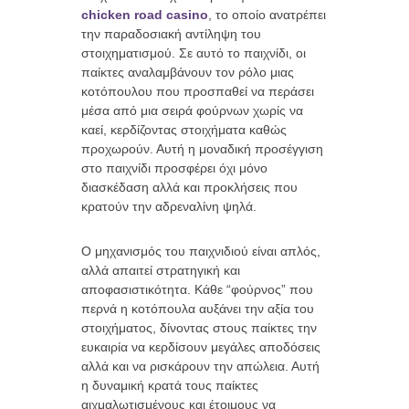
chicken road casino
, το οποίο ανατρέπει
την παραδοσιακή αντίληψη του
στοιχηματισμού. Σε αυτό το παιχνίδι, οι
παίκτες αναλαμβάνουν τον ρόλο μιας
κοτόπουλου που προσπαθεί να περάσει
μέσα από μια σειρά φούρνων χωρίς να
καεί, κερδίζοντας στοιχήματα καθώς
προχωρούν. Αυτή η μοναδική προσέγγιση
στο παιχνίδι προσφέρει όχι μόνο
διασκέδαση αλλά και προκλήσεις που
κρατούν την αδρεναλίνη ψηλά.
Ο μηχανισμός του παιχνιδιού είναι απλός,
αλλά απαιτεί στρατηγική και
αποφασιστικότητα. Κάθε “φούρνος” που
περνά η κοτόπουλα αυξάνει την αξία του
στοιχήματος, δίνοντας στους παίκτες την
ευκαιρία να κερδίσουν μεγάλες αποδόσεις
αλλά και να ρισκάρουν την απώλεια. Αυτή
η δυναμική κρατά τους παίκτες
αιχμαλωτισμένους και έτοιμους να