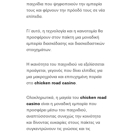
παιχνίδια που ψηφιοποιούν την εμπειρία
τους και φέρνουν την πρόοδό τους σε νέα
επίπεδα.
Γι’ αυτό, η τεχνολογία και η καινοτομία θα
προσφέρουν στον παίκτη μια μοναδική
εμπειρία διασκέδασης και διασκεδαστικών
στοιχημάτων.
Η ικανότητα του παιχνιδιού να εξελίσσεται
προάγεται, γεγονός που δίνει ελπίδες για
μια μακροχρόνια και επιτυχημένη πορεία
στο
chicken road casino
.
Ολοκληρωτικά, η μαγεία του
chicken road
casino
είναι η μοναδική εμπειρία που
προσφέρει μέσω του παιχνιδιού,
αναπτύσσοντας συνεχώς την κοινότητα
και δίνοντας ευκαιρίες στους παίκτες να
συγκεντρώνουν τις γνώσεις και τις