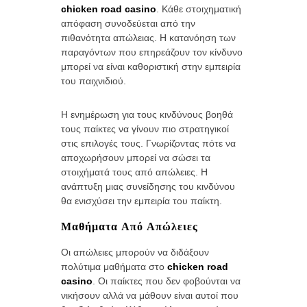
chicken road casino
. Κάθε στοιχηματική
απόφαση συνοδεύεται από την
πιθανότητα απώλειας. Η κατανόηση των
παραγόντων που επηρεάζουν τον κίνδυνο
μπορεί να είναι καθοριστική στην εμπειρία
του παιχνιδιού.
Η ενημέρωση για τους κινδύνους βοηθά
τους παίκτες να γίνουν πιο στρατηγικοί
στις επιλογές τους. Γνωρίζοντας πότε να
αποχωρήσουν μπορεί να σώσει τα
στοιχήματά τους από απώλειες. Η
ανάπτυξη μιας συνείδησης του κινδύνου
θα ενισχύσει την εμπειρία του παίκτη.
Μαθήματα Από Απώλειες
Οι απώλειες μπορούν να διδάξουν
πολύτιμα μαθήματα στο
chicken road
casino
. Οι παίκτες που δεν φοβούνται να
νικήσουν αλλά να μάθουν είναι αυτοί που