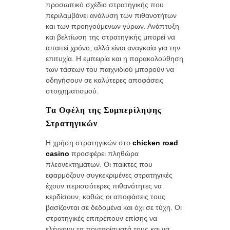
προσωπικό σχέδιο στρατηγικής που
περιλαμβάνει ανάλυση των πιθανοτήτων
και των προηγούμενων γύρων. Ανάπτυξη
και βελτίωση της στρατηγικής μπορεί να
απαιτεί χρόνο, αλλά είναι αναγκαία για την
επιτυχία. Η εμπειρία και η παρακολούθηση
των τάσεων του παιχνιδιού μπορούν να
οδηγήσουν σε καλύτερες αποφάσεις
στοιχηματισμού.
Τα Οφέλη της Συμπερίληψης
Στρατηγικών
Η χρήση στρατηγικών στο
chicken road
casino
προσφέρει πληθώρα
πλεονεκτημάτων. Οι παίκτες που
εφαρμόζουν συγκεκριμένες στρατηγικές
έχουν περισσότερες πιθανότητες να
κερδίσουν, καθώς οι αποφάσεις τους
βασίζονται σε δεδομένα και όχι σε τύχη. Οι
στρατηγικές επιτρέπουν επίσης να
ελέγχουν τα πονταρίσματά τους και να