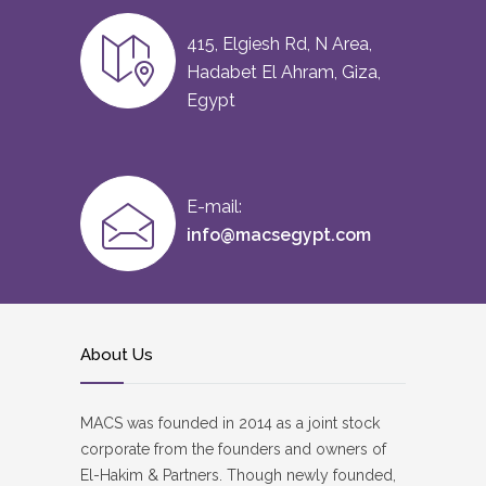
415, Elgiesh Rd, N Area,
Hadabet El Ahram, Giza,
Egypt
E-mail:
info@macsegypt.com
About Us
MACS was founded in 2014 as a joint stock
corporate from the founders and owners of
El-Hakim & Partners. Though newly founded,